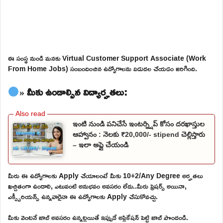
ఈ సంస్థ నుండి మనకు Virtual Customer Support Associate (Work
From Home Jobs) సంబందించిన ఉద్యోగాలను విడుదల చేయడం జరిగింది.
» మీకు ఉండాల్సిన విద్యార్హతలు:
ఇంటి నుండి పనిచేసే ఇంటర్న్షిప్ కోసం దరఖాస్తుల
ఆహ్వానం : నెలకు ₹20,000/- stipend చెల్లిస్తారు
– ఇలా అప్లై చేయండి
మీరు ఈ ఉద్యోగాలకు Apply చేయాలంటే మీకు 10+2/Any Degree అర్హతలు
ఖచ్చితంగా ఉండాలి, ఎటువంటి అనుభవం అవసరం లేదు..మీరు ఫ్రెషర్స్ అయినా,
ఎక్స్పీరియన్స్ ఉన్నవారైనా ఈ ఉద్యోగాలకు Apply చేసుకోవచ్చు.
మీకు వెంటనే జాబ్ అవసరం ఉన్నట్లయితే ఇప్పుడే అప్లికేషన్ పెట్టి జాబ్ పొందండి.