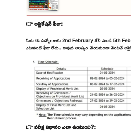
👉 అప్లికేషన్ ఫీజు:
మీరు ఈ ఉద్యోగాలకు 2nd February తేదీ నుండి 5th Fe
ఎటువంటి ఫీజు లేదు.. కావున ఆలస్యం చేయకుండా వెంటనే అప్లికే
👉 పరీక్ష విధానం ఎలా ఉంటుంది?: