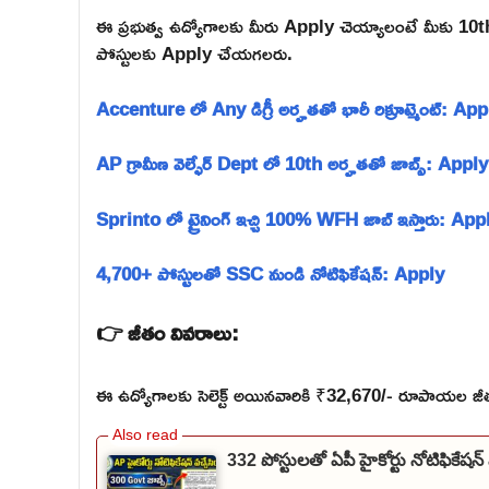
ఈ ప్రభుత్వ ఉద్యోగాలకు మీరు Apply చెయ్యాలంటే మీకు 10t
పోస్టులకు Apply చేయగలరు.
Accenture లో Any డిగ్రీ అర్హతతో భారీ రిక్రూట్మెంట్: App
AP గ్రామీణ వెల్ఫేర్ Dept లో 10th అర్హతతో జాబ్స్: Apply
Sprinto లో ట్రైనింగ్ ఇచ్చి 100% WFH జాబ్ ఇస్తారు: App
4,700+ పోస్టులతో SSC నుండి నోటిఫికేషన్: Apply
👉 జీతం వివరాలు:
ఈ ఉద్యోగాలకు సెలెక్ట్ అయినవారికి ₹32,670/- రూపాయల జీతం
332 పోస్టులతో ఏపీ హైకోర్టు నోటిఫికే