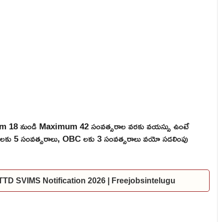
mum 18 నుండి Maximum 42 సంవత్సరాల వరకు వయస్సు ఉంటే
 ST లకు 5 సంవత్సరాలు, OBC లకు 3 సంవత్సరాలు వయో సడలింపు
ల | TTD SVIMS Notification 2026 | Freejobsintelugu