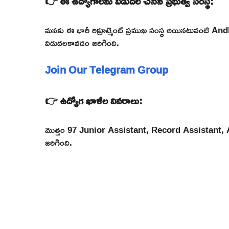
👉 ఈ ఉద్యోగాలను విడుదల చేసిన ప్రభుత్వ సంస్థ:
మనకు ఈ భారీ రిక్రూట్మెంట్ ప్రముఖ సంస్థ అయినటువంట
విడుదలకావడం జరిగింది.
Join Our Telegram Group
👉 ఉద్యోగ ఖాళీల వివరాలు:
మొత్తం 97 Junior Assistant, Record Assistant, Att
జరిగింది.