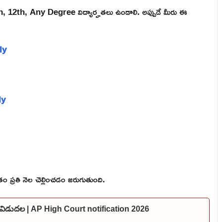
h, 12th, Any Degree విద్యార్హతలు ఉండాలి. అప్పుడే మీరు ఈ
ly
ly
 ప్రతి నెల చెల్లించడం జరుగుతుంది.
షన్ విడుదల | AP High Court notification 2026