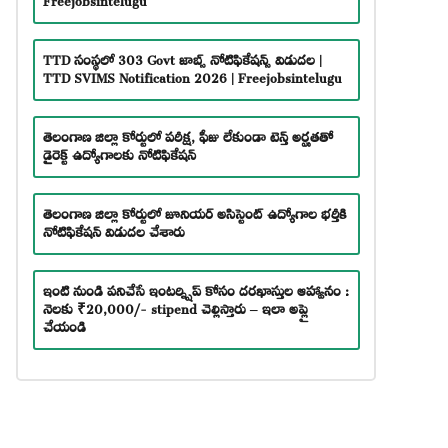
TTD సంస్థలో 303 Govt జాబ్స్ నోటిఫికేషన్స్ విడుదల |
TTD SVIMS Notification 2026 | Freejobsintelugu
తెలంగాణ జిల్లా కోర్టులో పరీక్ష, ఫీజు లేకుండా టెన్త్ అర్హతతో
డైరెక్ట్ ఉద్యోగాలకు నోటిఫికేషన్
తెలంగాణ జిల్లా కోర్టులో జూనియర్ అసిస్టెంట్ ఉద్యోగాల భర్తీకి
నోటిఫికేషన్ విడుదల చేశారు
ఇంటి నుండి పనిచేసే ఇంటర్న్షిప్ కోసం దరఖాస్తుల ఆహ్వానం :
నెలకు ₹20,000/- stipend చెల్లిస్తారు – ఇలా అప్లై
చేయండి