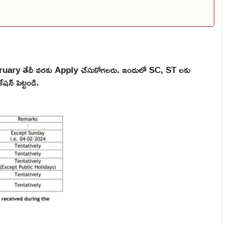
bruary తేదీ వరకు Apply చేసుకోగలరు. ఇందులో SC, ST లకు
షన్ పెట్టండి.