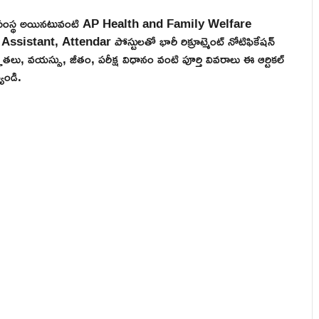
భుత్వ సంస్థ అయినటువంటి AP Health and Family Welfare
tant, Attendar పోస్టులతో భారీ రిక్రూట్మెంట్ నోటిఫికేషన్
హతలు, వయస్సు, జీతం, పరీక్ష విధానం వంటి పూర్తి వివరాలు ఈ ఆర్టికల్
యండి.