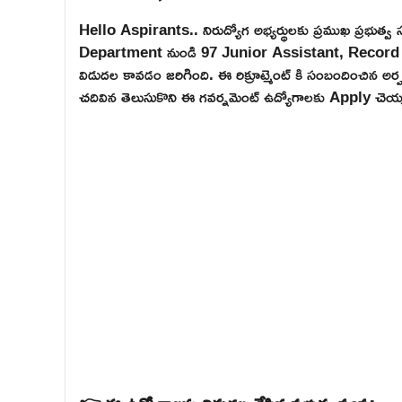
Hello Aspirants.. నిరుద్యోగ అభ్యర్థులకు ప్రముఖ ప్ర
Department నుండి 97 Junior Assistant, Record Assis
విడుదల కావడం జరిగింది. ఈ రిక్రూట్మెంట్ కి సంబందించిన అర్
చదివిన తెలుసుకొని ఈ గవర్నమెంట్ ఉద్యోగాలకు Apply చెయ్