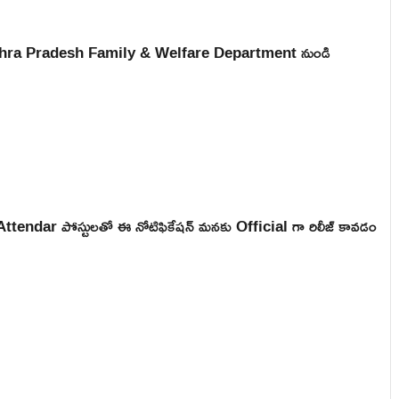
ి Andhra Pradesh Family & Welfare Department నుండి
endar పోస్టులతో ఈ నోటిఫికేషన్ మనకు Official గా రిలీజ్ కావడం