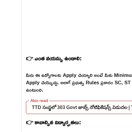
👉 ఎంత వయస్సు ఉండాలి:
మీరు ఈ ఉద్యోగాలకు Apply చెయ్యాలి అంటే మీకు Mini
Apply చెయ్యొచ్చు. అలాగే ప్రభుత్వ Rules ప్రకారం SC,
ఉంటుంది.
TTD సంస్థలో 303 Govt జాబ్స్ నోటిఫికేషన్స్ విడుద
👉 కావాల్సిన విద్యార్హతలు: