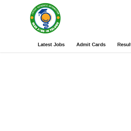
Skip
to
content
Latest Jobs
Admit Cards
Resul