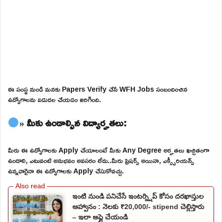
ఈ సంస్థ నుండి మనకు Papers Verify చేసే WFH Jobs సంబందించిన
ఉద్యోగాలను విడుదల చేయడం జరిగింది.
» మీకు ఉండాల్సిన విద్యార్హతలు:
మీరు ఈ ఉద్యోగాలకు Apply చేయాలంటే మీకు Any Degree అర్హతలు ఖచ్చితంగా
ఉండాలి, ఎటువంటి అనుభవం అవసరం లేదు..మీరు ఫ్రెషర్స్ అయినా, ఎక్స్పీరియన్స్
ఉన్నవారైనా ఈ ఉద్యోగాలకు Apply చేసుకోవచ్చు.
ఇంటి నుండి పనిచేసే ఇంటర్న్షిప్ కోసం దరఖాస్తుల
ఆహ్వానం : నెలకు ₹20,000/- stipend చెల్లిస్తారు
– ఇలా అప్లై చేయండి