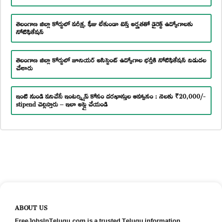
తెలంగాణ జిల్లా కోర్టులో పరీక్ష, ఫీజు లేకుండా టెన్త్ అర్హతతో డైరెక్ట్ ఉద్యోగాలకు
నోటిఫికేషన్
తెలంగాణ జిల్లా కోర్టులో జూనియర్ అసిస్టెంట్ ఉద్యోగాల భర్తీకి నోటిఫికేషన్ విడుదల
చేశారు
ఇంటి నుండి పనిచేసే ఇంటర్న్షిప్ కోసం దరఖాస్తుల ఆహ్వానం : నెలకు ₹20,000/-
stipend చెల్లిస్తారు – ఇలా అప్లై చేయండి
ABOUT US
FreeJobsInTelugu.com is a trusted Telugu information