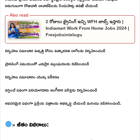
అనుగుణంగా రోజువారీ లావాదేవీలను రెండుసార్లు తనిఖీ చేయండి
2 రోజులు ట్రైనింగ్ ఇచ్చి WFH జాబ్స్ ఇస్తారు |
Indiamart Work From Home Jobs 2024 |
Freejobsintelugu
నిర్వహణ సమాచార ఉత్పత్తి కోసం ఉత్పాదకత లాగ్‌లను నిర్వహించండి
ప్రాసెసింగ్ సమయంలో ఎదురైన ఉల్లంఘనలను నివేదించండి
నిర్వహణ సమాచారం యొక్క ఏకీకరణ
వర్తించే విధంగా వినియోగదారు అంగీకార పరీక్షను నిర్వహించండి
అవసరమైన విధంగా ప్రక్రియ పత్రాలను అభివృద్ధి చేయండి మరియు నవీకరించండి.
» జీతం వివరాలు: