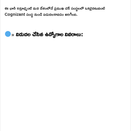
ఈ భారీ రిక్రూట్మెంట్ మన దేశంలోనే ప్రముఖ టెక్ సంస్థలలో ఒకటైనటువంటి
Cognizant సంస్థ నుండి విడుదలకావడం జరిగింది.
» విడుదల చేసిన ఉద్యోగాల వివరాలు: