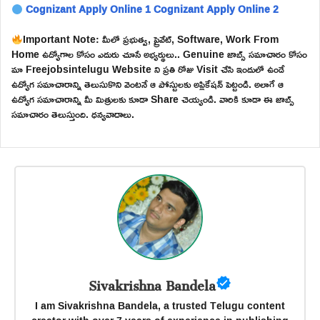
Cognizant Apply Online 1
Cognizant Apply Online 2
Important Note: మీలో ప్రభుత్వ, ప్రైవేట్, Software, Work From
Home ఉద్యోగాల కోసం ఎదురు చూసే అభ్యర్థులు.. Genuine జాబ్స్ సమాచారం కోసం
మా Freejobsintelugu Website ని ప్రతి రోజు Visit చేసి ఇందులో ఉండే
ఉద్యోగ సమాచారాన్ని తెలుసుకొని వెంటనే ఆ పోస్టులకు అప్లికేషన్ పెట్టండి. అలాగే ఆ
ఉద్యోగ సమాచారాన్ని మీ మిత్రులకు కూడా Share చెయ్యండి. వారికి కూడా ఈ జాబ్స్
సమాచారం తెలుస్తుంది. ధన్యవాదాలు.
Sivakrishna Bandela
I am Sivakrishna Bandela, a trusted Telugu content