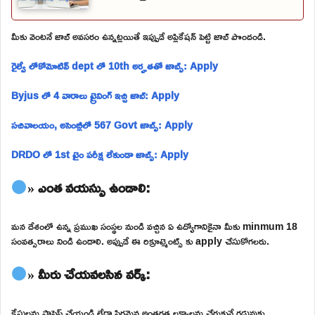
మీకు వెంటనే జాబ్ అవసరం ఉన్నట్లయితే ఇప్పుడే అప్లికేషన్ పెట్టి జాబ్ పొందండి.
రైల్వే లోకోమోటివ్ dept లో 10th అర్హతతో జాబ్స్: Apply
Byjus లో 4 వారాలు ట్రైనింగ్ ఇచ్చి జాబ్: Apply
సచివాలయం, అసెంబ్లీలో 567 Govt జాబ్స్: Apply
DRDO లో 1st టైం పరీక్ష లేకుండా జాబ్స్: Apply
» ఎంత వయస్సు ఉండాలి:
మన దేశంలో ఉన్న ప్రముఖ సంస్థల నుండి వచ్చిన ఏ ఉద్యోగానికైనా మీకు minmum 18
సంవత్సరాలు నిండి ఉండాలి. అప్పుడే ఈ రిక్రూట్మెంట్స్ కు apply చేసుకోగలరు.
» మీరు చేయవలసిన వర్క్:
కేసులను ప్రాసెస్ చేయండి లేదా స్థిరమైన అంతర్గత లక్ష్యాలను చేరుకునే గడువుకు