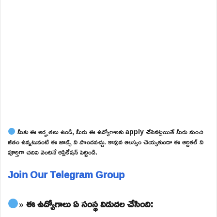
మీకు ఈ అర్హతలు ఉండి, మీరు ఈ ఉద్యోగాలకు apply చేసినట్లయితే మీరు మంచి
జీతం ఉన్నటువంటి ఈ జాబ్స్ ని పొందవచ్చు. కావున ఆలస్యం చెయ్యకుండా ఈ ఆర్టికల్ ని
పూర్తిగా చదివి వెంటనే అప్లికేషన్ పెట్టండి.
Join Our Telegram Group
» ఈ ఉద్యోగాలు ఏ సంస్థ విడుదల చేసింది: