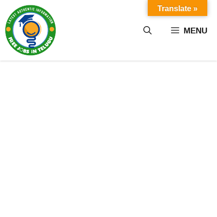
Skip
Translate »
to
content
MENU