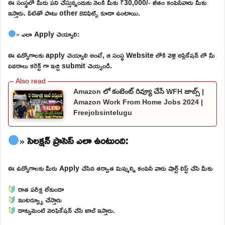
ఈ సంస్థలో మీరు పని చేస్తున్నందుకు నెలకి మీకు ₹30,000/- జీతం కంపెనీవారు మీకు
ఇస్తారు. వీటితో పాటు other బెనిఫిట్స్ కూడా ఉంటాయి.
» ఎలా Apply చెయ్యాలి:
ఈ ఉద్యోగాలకు apply చెయ్యాలి అంటే, ఆ సంస్థ Website లోకి వెళ్లి అప్లికేషన్ లో మీ
వివరాలు కరెక్ట్ గా ఇచ్చి submit చెయ్యండి.
Amazon లో కంటెంట్ రివ్యూ చేసే WFH జాబ్స్ |
Amazon Work From Home Jobs 2024 |
Freejobsintelugu
» సెలక్షన్ ప్రాసెస్ ఎలా ఉంటుంది:
ఈ ఉద్యోగాలకు మీరు Apply చేసిన తర్వాత మిమ్మల్ని కంపెనీ వారు షార్ట్ లిస్ట్ చేసి మీకు
రాత పరీక్ష లేకుండా
ఇంటర్వ్యూ చేస్తారు
డాక్యుమెంట్ వెరిఫికేషన్ చేసి జాబ్ ఇస్తారు.