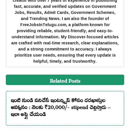
creator with over 7 years of experience in publishing
fast, accurate, and verified updates on Government
Jobs, Results, Admit Cards, Government Schemes,
and Trending News. I am also the founder of
FreeJobsInTelugu.com, a platform known for
providing reliable, student-friendly, and easy-to-
understand information. My Discover-focused articles
are crafted with real-time research, clear explanations,
and a strong commitment to accuracy. I always
prioritize user needs, ensuring that every update is
helpful, timely, and trustworthy.
Related Posts
ఇంటి నుండి పనిచేసే ఇంటర్న్షిప్ కోసం దరఖాస్తుల
ఆహ్వానం : నెలకు ₹20,000/- stipend చెల్లిస్తారు –
ఇలా అప్లై చేయండి