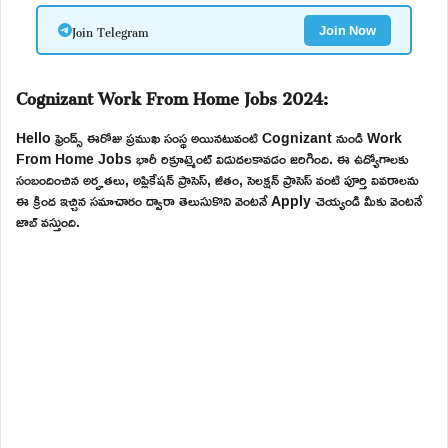
Join Telegram
Join Now
Cognizant Work From Home Jobs 2024:
Hello ఫ్రెండ్స్ ఈరోజు ప్రముఖ సంస్థ అయినటువంటి Cognizant నుండి Work
From Home Jobs భారీ రిక్రూట్మెంట్ విడుదలకావడం జరిగింది. ఈ ఉద్యోగాలకు
సంబందించిన అర్హతలు, అప్లికేషన్ ప్రాసెస్, జీతం, సెలక్షన్ ప్రాసెస్ వంటి పూర్తి వివరాలను
ఈ క్రింద ఇచ్చిన సమాచారం ద్వారా తెలుసుకొని వెంటనే Apply చెయ్యండి మీకు వెంటనే
జాబ్ వస్తుంది.