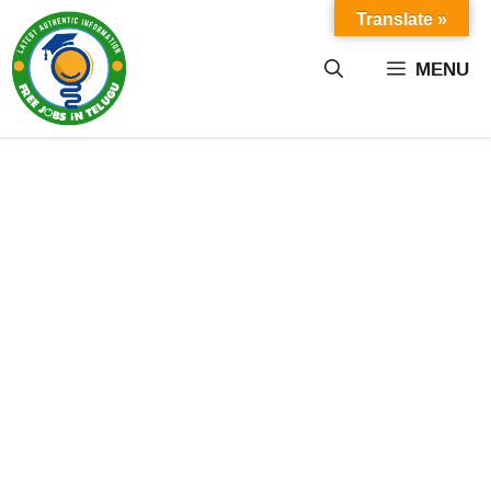
Skip
Translate »
to
content
MENU