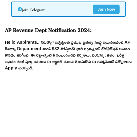
Join Telegram
Join Now
AP Revenue Dept Notification 2024:
Hello Aspirants.. నిరుద్యోగ అభ్యర్థులకు ప్రముఖ ప్రభుత్వ సంస్థ అయినటువంటి AP
రెవిన్యూ Department నుండి 982 పోస్టులతో భారీ రిక్రూట్మెంట్ నోటిఫికేషన్ విడుదల
కావడం జరిగింది. ఈ రిక్రూట్మెంట్ కి సంబందించిన అర్హతలు, వయస్సు, జీతం, పరీక్ష
విధానం వంటి పూర్తి వివరాలు ఈ ఆర్టికల్ చదివిన తెలుసుకొని ఈ గవర్నమెంట్ ఉద్యోగాలకు
Apply చెయ్యండి.