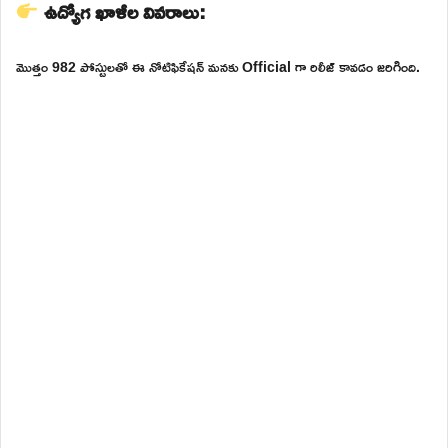
ఉద్యోగ ఖాళీల వివరాలు:
మొత్తం 982 పోస్టులతో ఈ నోటిఫికేషన్ మనకు Official గా రిలీజ్ కావడం జరిగింది.