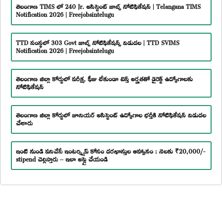
తెలంగాణ TIMS లో 240 Jr. అసిస్టెంట్ జాబ్స్ నోటిఫికేషన్ | Telangana TIMS
Notification 2026 | Freejobsintelugu
TTD సంస్థలో 303 Govt జాబ్స్ నోటిఫికేషన్స్ విడుదల | TTD SVIMS
Notification 2026 | Freejobsintelugu
తెలంగాణ జిల్లా కోర్టులో పరీక్ష, ఫీజు లేకుండా టెన్త్ అర్హతతో డైరెక్ట్ ఉద్యోగాలకు
నోటిఫికేషన్
తెలంగాణ జిల్లా కోర్టులో జూనియర్ అసిస్టెంట్ ఉద్యోగాల భర్తీకి నోటిఫికేషన్ విడుదల
చేశారు
ఇంటి నుండి పనిచేసే ఇంటర్న్షిప్ కోసం దరఖాస్తుల ఆహ్వానం : నెలకు ₹20,000/-
stipend చెల్లిస్తారు – ఇలా అప్లై చేయండి