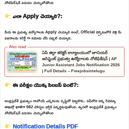
నోటిఫికేషన్ విడుదల చెయ్యబోతోంది
ఎలా Apply చెయ్యాలి?:
మీరు ఈ ప్రభుత్వ ఉద్యోగాలకు Apply చెయ్యాలి అంటే, Official వెబ్సైటులోకి వెళ్లి మీ
వివరాలను కరెక్ట్ గా నమోదు చేసి సబ్మిట్ చెయ్యాలి.
ఏపీ జిల్లా కలెక్టర్ కార్యాలయంలో జూనియర్
అసిస్టెంట్ ప్రభుత్వ ఉద్యోగాలకు నోటిఫికేషన్ | AP
Junior Assistant Jobs Notification 2026
| Full Details – Freejobsintelugu
ఈ పరీక్షల యొక్క సిలబస్ ఏంటి?:
ఆంధ్రప్రదేశ్ ప్రభుత్వం రాబోయే ఎన్నికలను దృష్టిలో పెట్టుకొని.. ఏపీలోని అన్ని రెవెన్యూ
శాఖల్లో ఖాళీగా 982 పోస్టుల భర్తీకి సన్నద్దమవుతోంది. త్వరలో ఆంధ్రప్రదేశ్ ప్రభుత్వం
నోటిఫికేషన్ విడుదల చెయ్యబోతోంది
Notification Details PDF