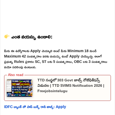
ఎంత వయస్సు ఉండాలి:
మీరు ఈ ఉద్యోగాలకు Apply చెయ్యాలి అంటే మీకు Minimum 18 నుండి
Maximum 42 సంవత్సరాల వరకు వయస్సు ఉంటే Apply చెయ్యొచ్చు. అలాగే
ప్రభుత్వ Rules ప్రకారం SC, ST లకు 5 సంవత్సరాలు, OBC లకు 3 సంవత్సరాలు
వయో సడలింపు ఉంటుంది.
TTD సంస్థలో 303 Govt జాబ్స్ నోటిఫికేషన్స్
విడుదల | TTD SVIMS Notification 2026 |
Freejobsintelugu
IDFC బ్యాంక్ లో పాస్ బుక్స్ రాసే జాబ్స్: Apply