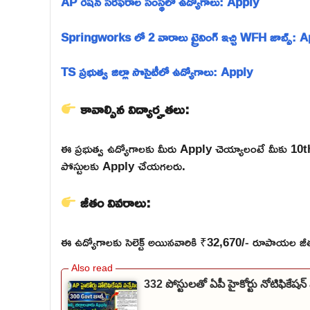
AP రేషన్ సరఫరాల సంస్థలో ఉద్యోగాలు: Apply
Springworks లో 2 వారాలు ట్రైనింగ్ ఇచ్చి WFH జాబ్స్: 
TS ప్రభుత్వ జిల్లా సొసైటీలో ఉద్యోగాలు: Apply
కావాల్సిన విద్యార్హతలు:
ఈ ప్రభుత్వ ఉద్యోగాలకు మీరు Apply చెయ్యాలంటే మీకు 10
పోస్టులకు Apply చేయగలరు.
జీతం వివరాలు:
ఈ ఉద్యోగాలకు సెలెక్ట్ అయినవారికి ₹32,670/- రూపాయల జీతం
332 పోస్టులతో ఏపీ హైకోర్టు నోటిఫికే