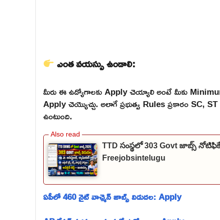
ఎంత వయస్సు ఉండాలి:
మీరు ఈ ఉద్యోగాలకు Apply చెయ్యాలి అంటే మీకు Mini
Apply చెయ్యొచ్చు. అలాగే ప్రభుత్వ Rules ప్రకారం SC,
ఉంటుంది.
TTD సంస్థలో 303 Govt జాబ్స్ నోటిఫి
Freejobsintelugu
ఏపీలో 460 నైట్ వాచ్మెన్ జాబ్స్ విడుదల: Apply