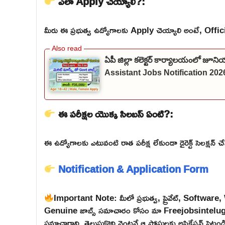
ఎలా Apply చెయ్యాలి?:
మీరు ఈ ప్రభుత్వ ఉద్యోగాలకు Apply చెయ్యాలి అంటే, Official వె
ఏపీ జిల్లా కలెక్టర్ కార్యాలయంలో జూనియ
Assistant Jobs Notification 2026
ఈ పరీక్షల యొక్క సిలబస్ ఏంటి?:
ఈ ఉద్యోగాలకు ఎటువంటి రాత పరీక్ష లేకుండా డైరెక్ట్ సెలక్షన్ చేస
Notification & Application Form
Important Note: మీలో ప్రభుత్వ, ప్రైవేట్, Softwar
Genuine జాబ్స్ సమాచారం కోసం మా Freejobsintelugu W
సమాచారాన్ని తెలుసుకొని వెంటనే ఆ పోస్టులకు అప్లికేషన్ పెట్