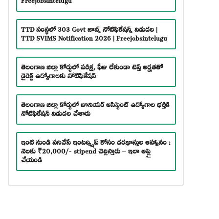
TTD సంస్థలో 303 Govt జాబ్స్ నోటిఫికేషన్స్ విడుదల |
TTD SVIMS Notification 2026 | Freejobsintelugu
తెలంగాణ జిల్లా కోర్టులో పరీక్ష, ఫీజు లేకుండా టెన్త్ అర్హతతో
డైరెక్ట్ ఉద్యోగాలకు నోటిఫికేషన్
తెలంగాణ జిల్లా కోర్టులో జూనియర్ అసిస్టెంట్ ఉద్యోగాల భర్తీకి
నోటిఫికేషన్ విడుదల చేశారు
ఇంటి నుండి పనిచేసే ఇంటర్న్షిప్ కోసం దరఖాస్తుల ఆహ్వానం :
నెలకు ₹20,000/- stipend చెల్లిస్తారు – ఇలా అప్లై
చేయండి