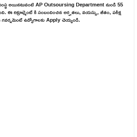
భుత్వ సంస్థ అయినటువంటి AP Outsoursing Department నుండి 55
ింది. ఈ రిక్రూట్మెంట్ కి సంబందించిన అర్హతలు, వయస్సు, జీతం, పరీక్ష
ి ఈ గవర్నమెంట్ ఉద్యోగాలకు Apply చెయ్యండి.