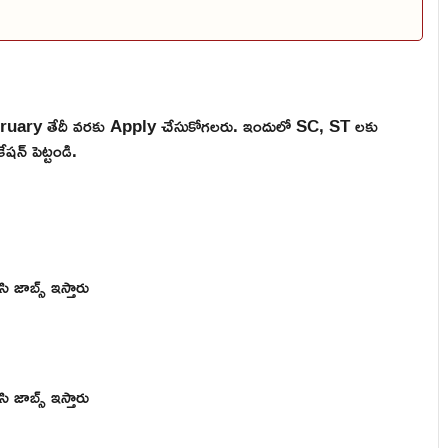
bruary తేదీ వరకు Apply చేసుకోగలరు. ఇందులో SC, ST లకు
షన్ పెట్టండి.
ి జాబ్స్ ఇస్తారు
ి జాబ్స్ ఇస్తారు