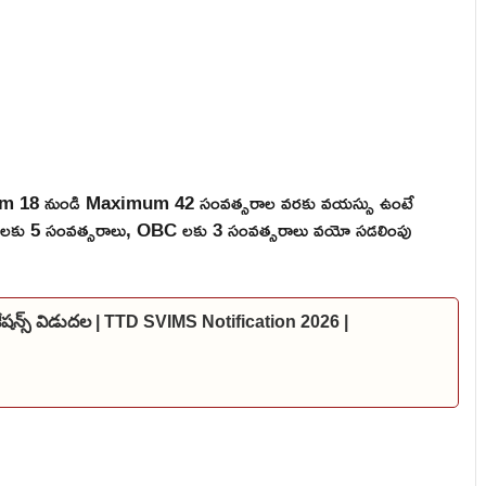
mum 18 నుండి Maximum 42 సంవత్సరాల వరకు వయస్సు ఉంటే
 ST లకు 5 సంవత్సరాలు, OBC లకు 3 సంవత్సరాలు వయో సడలింపు
కేషన్స్ విడుదల | TTD SVIMS Notification 2026 |