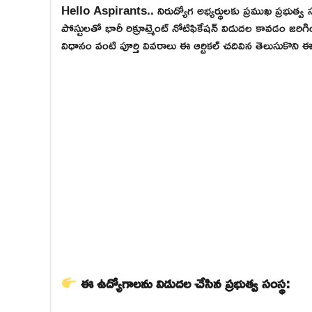
Hello Aspirants.. నిరుద్యోగ అభ్యర్థులకు ప్రముఖ ప్ర
పోస్టులతో భారీ రిక్రూట్మెంట్ నోటిఫికేషన్ విడుదల కావడం జరిగ
విధానం వంటి పూర్తి వివరాలు ఈ ఆర్టికల్ చదివిన తెలుసుకొన
ఈ ఉద్యోగాలను విడుదల చేసిన ప్రభుత్వ సంస్థ: