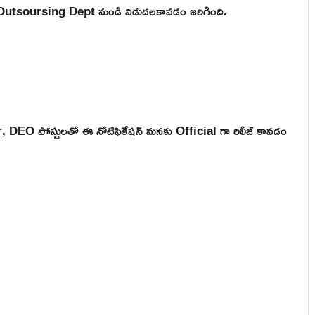
P Outsoursing Dept నుండి విడుదలకావడం జరిగింది.
EO పోస్టులతో ఈ నోటిఫికేషన్ మనకు Official గా రిలీజ్ కావడం