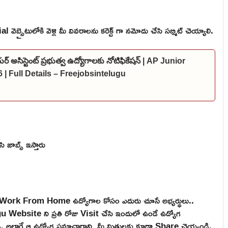
బ్సైటులోకి వెళ్లి మీ వివరాలను కరెక్ట్ గా నమోదు చేసి సబ్మిట్ చెయ్యాలి.
ర్ అసిస్టెంట్ ప్రభుత్వ ఉద్యోగాలకు నోటిఫికేషన్ | AP Junior
 | Full Details – Freejobsintelugu
ి జాబ్స్ ఇస్తారు
e, Work From Home ఉద్యోగాల కోసం ఎదురు చూసే అభ్యర్థులు..
ebsite ని ప్రతి రోజు Visit చేసి ఇందులో ఉండే ఉద్యోగ
టండి. అలాగే ఆ ఉద్యోగ సమాచారాన్ని మీ మిత్రులకు కూడా Share చెయ్యండి.