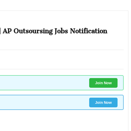
న్ | AP Outsoursing Jobs Notification
Join Now
Join Now