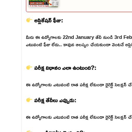
అప్లికేషన్ ఫీజు:
మీరు ఈ ఉద్యోగాలకు 22nd January తేదీ నుండి 3rd Fe
ఎటువంటి ఫీజు లేదు.. కావున ఆలస్యం చేయకుండా వెంటనే అప్లికే
పరీక్ష విధానం ఎలా ఉంటుంది?:
ఈ ఉద్యోగాలకు ఎటువంటి రాత పరీక్ష లేకుండా డైరెక్ట్ సెలక్షన్ చేస
పరీక్ష తేదీలు ఎప్పుడు:
ఈ ఉద్యోగాలకు ఎటువంటి రాత పరీక్ష లేకుండా డైరెక్ట్ సెలక్షన్ చేస