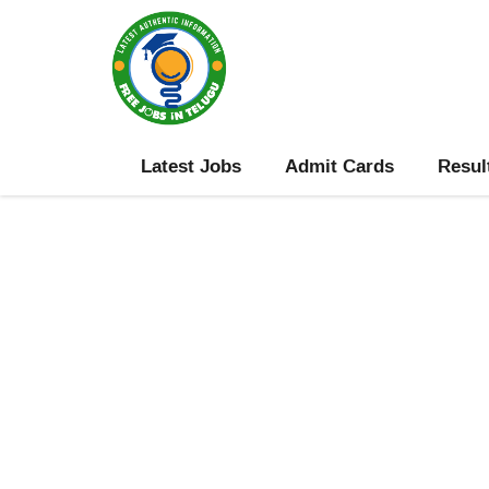
Skip
to
content
Latest Jobs
Admit Cards
Resul