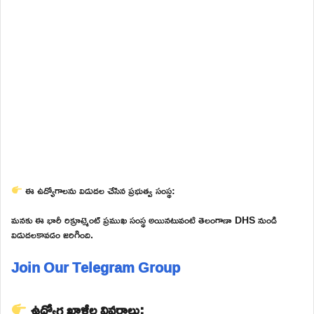
ఈ ఉద్యోగాలను విడుదల చేసిన ప్రభుత్వ సంస్థ:
మనకు ఈ భారీ రిక్రూట్మెంట్ ప్రముఖ సంస్థ అయినటువంటి తెలంగాణా DHS నుండి
విడుదలకావడం జరిగింది.
Join Our Telegram Group
ఉద్యోగ ఖాళీల వివరాలు: