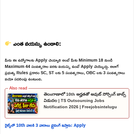
ఎంత వయస్సు ఉండాలి:
మీరు ఈ ఉద్యోగాలకు Apply చెయ్యాలి అంటే మీకు Minimum 18 నుండి
Maximum 44 సంవత్సరాల వరకు వయస్సు ఉంటే Apply చెయ్యొచ్చు. అలాగే
ప్రభుత్వ Rules ప్రకారం SC, ST లకు 5 సంవత్సరాలు, OBC లకు 3 సంవత్సరాలు
వయో సడలింపు ఉంటుంది.
తెలంగాణాలో 10th అర్హతతో అవుట్ సోర్సింగ్ జాబ్స్
విడుదల | TS Outsourcing Jobs
Notification 2026 | Freejobsintelugu
రైల్వేలో 10th వారికి 3 వారాలు ట్రైనింగ్ ఇస్తారు: Apply