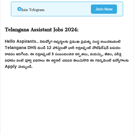
Join Telegram
Join Now
Telangana Assistant Jobs 2024:
Hello Aspirants.. నిరుద్యోగ అభ్యర్థులకు ప్రముఖ ప్రభుత్వ సంస్థ అయినటువంటి
Telangana DHS నుండి 12 పోస్టులతో భారీ రిక్రూట్మెంట్ నోటిఫికేషన్ విడుదల
కావడం జరిగింది. ఈ రిక్రూట్మెంట్ కి సంబందించిన అర్హతలు, వయస్సు, జీతం, పరీక్ష
విధానం వంటి పూర్తి వివరాలు ఈ ఆర్టికల్ చదివిన తెలుసుకొని ఈ గవర్నమెంట్ ఉద్యోగాలకు
Apply చెయ్యండి.