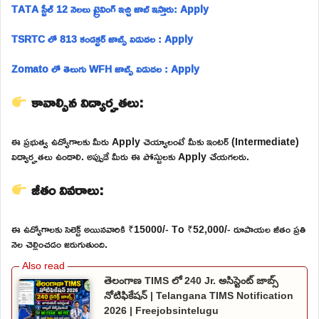
TATA స్టీల్ 12 నెలలు ట్రైనింగ్ ఇచ్చి జాబ్ ఇస్తారు: Apply
TSRTC లో 813 కండక్టర్ జాబ్స్ విడుదల : Apply
Zomato లో తెలుగు WFH జాబ్స్ విడుదల : Apply
కావాల్సిన విద్యార్హతలు:
ఈ ప్రభుత్వ ఉద్యోగాలకు మీరు Apply చెయ్యాలంటే మీకు ఇంటర్ (Intermediate)
విద్యార్హతలు ఉండాలి. అప్పుడే మీరు ఈ పోస్టులకు Apply చేయగలరు.
జీతం వివరాలు:
ఈ ఉద్యోగాలకు సెలెక్ట్ అయినవారికి ₹15000/- To ₹52,000/- రూపాయల జీతం ప్రతి
నెల చెల్లించడం జరుగుతుంది.
తెలంగాణ TIMS లో 240 Jr. అసిస్టెంట్ జాబ్స్
నోటిఫికేషన్ | Telangana TIMS Notification
2026 | Freejobsintelugu