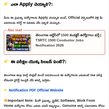
ఎలా Apply చెయ్యాలి?:
మీరు ఈ ప్రభుత్వ ఉద్యోగాలకు Apply చెయ్యాలి అంటే, Official వెబ్సైటులోకి వెళ్లి మీ
వివరాలను కరెక్ట్ గా నమోదు చేసి సబ్మిట్ చెయ్యాలి.
తెలంగాణ ఆర్టీసీలో 1500 కండక్టర్ ఉద్యోగాలు భర్తీ |
TSRTC 1500 Conductor Jobs
Notification 2026
ఈ పరీక్షల యొక్క సిలబస్ ఏంటి?:
తెలంగాణా జిల్లా హెల్త్ సొసైటీ నుండి విడుదలయిన ఈ ఉద్యోగాలకు ఎటువంటి రాత పరీక్ష
లేకుండా డైరెక్ట్ సెలక్షన్ చేసి జాబ్స్ ఇస్తారు.
Notification PDF
Official Website
Important Note: మీలో ప్రభుత్వ, ప్రైవేట్, Software, Work From
Home ఉద్యోగాల కోసం ఎదురు చూసే అభ్యర్థులు.. Genuine జాబ్స్ సమాచారం కోసం