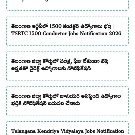
తెలంగాణ ఆర్టీసీలో 1500 కండక్టర్ ఉద్యోగాలు భర్తీ |
TSRTC 1500 Conductor Jobs Notification 2026
తెలంగాణ జిల్లా కోర్టులో పరీక్ష, ఫీజు లేకుండా టెన్త్
అర్హతతో డైరెక్ట్ ఉద్యోగాలకు నోటిఫికేషన్
తెలంగాణ జిల్లా కోర్టులో జూనియర్ అసిస్టెంట్ ఉద్యోగాల
భర్తీకి నోటిఫికేషన్ విడుదల చేశారు
Telangana Kendriya Vidyalaya Jobs Notification