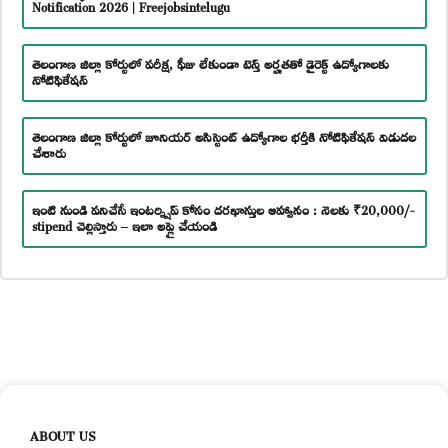
Notification 2026 | Freejobsintelugu
తెలంగాణ జిల్లా కోర్టులో పరీక్ష, ఫీజు లేకుండా టెన్త్ అర్హతతో డైరెక్ట్ ఉద్యోగాలకు
నోటిఫికేషన్
తెలంగాణ జిల్లా కోర్టులో జూనియర్ అసిస్టెంట్ ఉద్యోగాల భర్తీకి నోటిఫికేషన్ విడుదల
చేశారు
ఇంటి నుండి పనిచేసే ఇంటర్న్షిప్ కోసం దరఖాస్తుల ఆహ్వానం : నెలకు ₹20,000/-
stipend చెల్లిస్తారు – ఇలా అప్లై చేయండి
ABOUT US