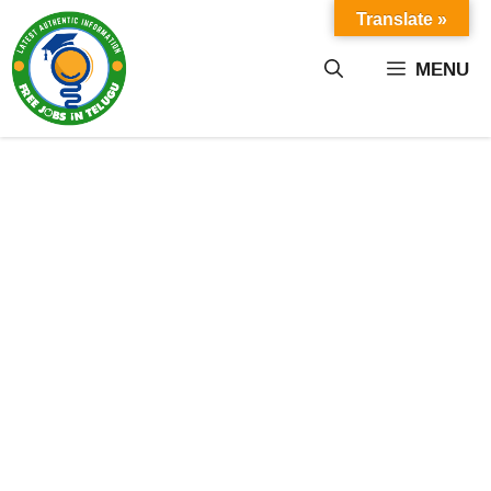
Skip
Translate »
to
content
MENU