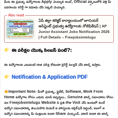
మీరు ఈ ప్రభుత్వ ఉద్యోగాలకు Apply చెయ్యాలి అంటే, Official వెబ్సైటులోకి వెళ్లి మీ
వివరాలను కరెక్ట్ గా నమోదు చేసి సబ్మిట్ చెయ్యాలి.
ఏపీ జిల్లా కలెక్టర్ కార్యాలయంలో జూనియర్
అసిస్టెంట్ ప్రభుత్వ ఉద్యోగాలకు నోటిఫికేషన్ | AP
Junior Assistant Jobs Notification 2026
| Full Details – Freejobsintelugu
ఈ పరీక్షల యొక్క సిలబస్ ఏంటి?:
ఈ ఉద్యోగాలకు ఎటువంటి రాత పరీక్ష లేకుండా డైరెక్ట్ సెలక్షన్ చేసి జాబ్స్ ఇస్తారు.
Notification & Application PDF
Important Note: మీలో ప్రభుత్వ, ప్రైవేట్, Software, Work From
Home ఉద్యోగాల కోసం ఎదురు చూసే అభ్యర్థులు.. Genuine జాబ్స్ సమాచారం కోసం
మా Freejobsintelugu Website ని ప్రతి రోజు Visit చేసి ఇందులో ఉండే
ఉద్యోగ సమాచారాన్ని తెలుసుకొని వెంటనే ఆ పోస్టులకు అప్లికేషన్ పెట్టండి. అలాగే ఆ
ఉద్యోగ సమాచారాన్ని మీ మిత్రులకు కూడా Share చెయ్యండి. వారికి కూడా ఈ జాబ్స్