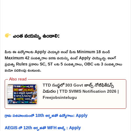
ఎంత వయస్సు ఉండాలి:
మీరు ఈ ఉద్యోగాలకు Apply చెయ్యాలి అంటే మీకు Minimum 18 నుండి
Maximum 42 సంవత్సరాల వరకు వయస్సు ఉంటే Apply చెయ్యొచ్చు. అలాగే
ప్రభుత్వ Rules ప్రకారం SC, ST లకు 5 సంవత్సరాలు, OBC లకు 3 సంవత్సరాలు
వయో సడలింపు ఉంటుంది.
TTD సంస్థలో 303 Govt జాబ్స్ నోటిఫికేషన్స్
విడుదల | TTD SVIMS Notification 2026 |
Freejobsintelugu
గ్రామ సచివాలయంలో 10th అర్హతతో ఉద్యోగాలు: Apply
AEGIS లో 12th అర్హతతో WFH జాబ్స్ : Apply