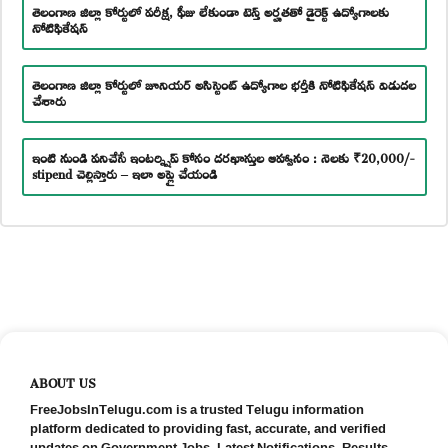
తెలంగాణ జిల్లా కోర్టులో పరీక్ష, ఫీజు లేకుండా టెన్త్ అర్హతతో డైరెక్ట్ ఉద్యోగాలకు
నోటిఫికేషన్
తెలంగాణ జిల్లా కోర్టులో జూనియర్ అసిస్టెంట్ ఉద్యోగాల భర్తీకి నోటిఫికేషన్ విడుదల
చేశారు
ఇంటి నుండి పనిచేసే ఇంటర్న్షిప్ కోసం దరఖాస్తుల ఆహ్వానం : నెలకు ₹20,000/-
stipend చెల్లిస్తారు – ఇలా అప్లై చేయండి
ABOUT US
FreeJobsInTelugu.com is a trusted Telugu information
platform dedicated to providing fast, accurate, and verified
updates on Government Jobs, Latest Notifications, Results,