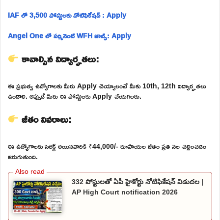
IAF లో 3,500 పోస్టులకు నోటిఫికేషన్ : Apply
Angel One లో పర్మినెంట్ WFH జాబ్స్: Apply
కావాల్సిన విద్యార్హతలు:
ఈ ప్రభుత్వ ఉద్యోగాలకు మీరు Apply చెయ్యాలంటే మీకు 10th, 12th విద్యార్హతలు
ఉండాలి. అప్పుడే మీరు ఈ పోస్టులకు Apply చేయగలరు.
జీతం వివరాలు:
ఈ ఉద్యోగాలకు సెలెక్ట్ అయినవారికి ₹44,000/- రూపాయల జీతం ప్రతి నెల చెల్లించడం
జరుగుతుంది.
332 పోస్టులతో ఏపీ హైకోర్టు నోటిఫికేషన్ విడుదల |
AP High Court notification 2026