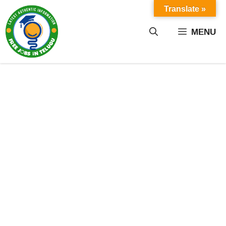
Skip
Translate »
to
content
MENU