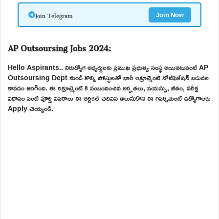
Join Telegram
Join Now
AP Outsoursing Jobs 2024:
Hello Aspirants.. నిరుద్యోగ అభ్యర్థులకు ప్రముఖ ప్రభుత్వ సంస్థ అయినటువంటి AP
Outsoursing Dept నుండి కొన్ని పోస్టులతో భారీ రిక్రూట్మెంట్ నోటిఫికేషన్ విడుదల
కావడం జరిగింది. ఈ రిక్రూట్మెంట్ కి సంబందించిన అర్హతలు, వయస్సు, జీతం, పరీక్ష
విధానం వంటి పూర్తి వివరాలు ఈ ఆర్టికల్ చదివిన తెలుసుకొని ఈ గవర్నమెంట్ ఉద్యోగాలకు
Apply చెయ్యండి.