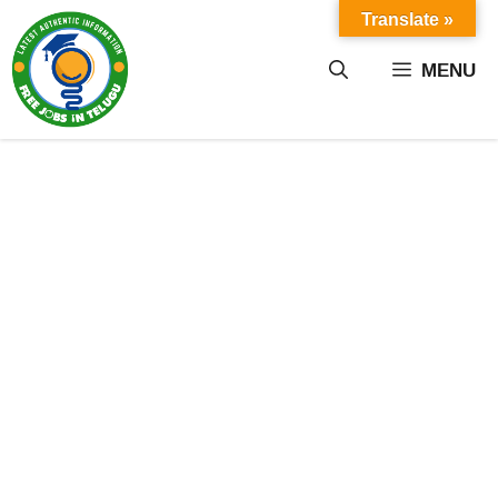
Skip
Translate »
to
content
MENU