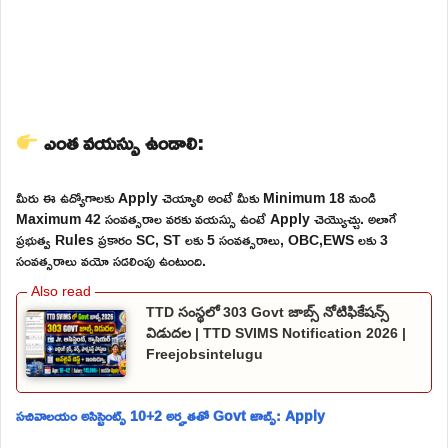
ఎంత వయస్సు ఉండాలి:
మీరు ఈ ఉద్యోగాలకు Apply చెయ్యాలి అంటే మీకు Minimum 18 నుండి
Maximum 42 సంవత్సరాల వరకు వయస్సు ఉంటే Apply చెయ్యొచ్చు. అలాగే
ప్రభుత్వ Rules ప్రకారం SC, ST లకు 5 సంవత్సరాలు, OBC,EWS లకు 3
సంవత్సరాలు వయో సడలింపు ఉంటుంది.
TTD సంస్థలో 303 Govt జాబ్స్ నోటిఫికేషన్స్
విడుదల | TTD SVIMS Notification 2026 |
Freejobsintelugu
సచివాలయం అసిస్టెంట్స్ 10+2 అర్హతతో Govt జాబ్స్: Apply