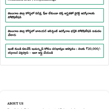
తెలంగాణ జిల్లా కోర్టులో పరీక్ష, ఫీజు లేకుండా టెన్త్ అర్హతతో డైరెక్ట్ ఉద్యోగాలకు
నోటిఫికేషన్
తెలంగాణ జిల్లా కోర్టులో జూనియర్ అసిస్టెంట్ ఉద్యోగాల భర్తీకి నోటిఫికేషన్ విడుదల
చేశారు
ఇంటి నుండి పనిచేసే ఇంటర్న్షిప్ కోసం దరఖాస్తుల ఆహ్వానం : నెలకు ₹20,000/-
stipend చెల్లిస్తారు – ఇలా అప్లై చేయండి
ABOUT US