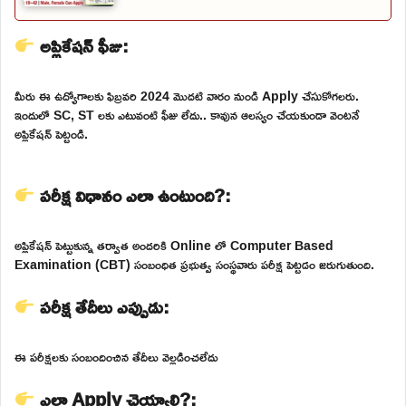
అప్లికేషన్ ఫీజు:
మీరు ఈ ఉద్యోగాలకు ఫిబ్రవరి 2024 మొదటి వారం నుండి Apply చేసుకోగలరు.
ఇందులో SC, ST లకు ఎటువంటి ఫీజు లేదు.. కావున ఆలస్యం చేయకుండా వెంటనే
అప్లికేషన్ పెట్టండి.
పరీక్ష విధానం ఎలా ఉంటుంది?:
అప్లికేషన్ పెట్టుకున్న తర్వాత అందరికి Online లో Computer Based
Examination (CBT) సంబంధిత ప్రభుత్వ సంస్థవారు పరీక్ష పెట్టడం జరుగుతుంది.
పరీక్ష తేదీలు ఎప్పుడు:
ఈ పరీక్షలకు సంబందించిన తేదీలు వెల్లడించలేదు
ఎలా Apply చెయ్యాలి?: