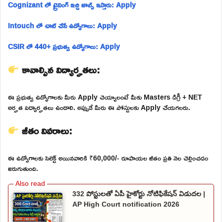
Cognizant లో ట్రైనింగ్ ఇచ్చి జాబ్స్ ఇస్తారు: Apply
Intouch లో చాట్ చేసే ఉద్యోగాలు: Apply
CSIR లో 440+ ప్రభుత్వ ఉద్యోగాలు: Apply
కావాల్సిన విద్యార్హతలు:
ఈ ప్రభుత్వ ఉద్యోగాలకు మీరు Apply చెయ్యాలంటే మీకు Masters డిగ్రీ + NET
అర్హత విద్యార్హతలు ఉండాలి. అప్పుడే మీరు ఈ పోస్టులకు Apply చేయగలరు.
జీతం వివరాలు:
ఈ ఉద్యోగాలకు సెలెక్ట్ అయినవారికి ₹60,000/- రూపాయల జీతం ప్రతి నెల చెల్లించడం
జరుగుతుంది.
332 పోస్టులతో ఏపీ హైకోర్టు నోటిఫికేషన్ విడుదల |
AP High Court notification 2026