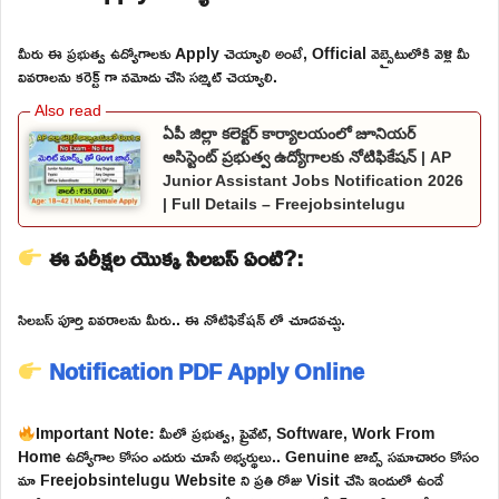
మీరు ఈ ప్రభుత్వ ఉద్యోగాలకు Apply చెయ్యాలి అంటే, Official వెబ్సైటులోకి వెళ్లి మీ
వివరాలను కరెక్ట్ గా నమోదు చేసి సబ్మిట్ చెయ్యాలి.
ఏపీ జిల్లా కలెక్టర్ కార్యాలయంలో జూనియర్
అసిస్టెంట్ ప్రభుత్వ ఉద్యోగాలకు నోటిఫికేషన్ | AP
Junior Assistant Jobs Notification 2026
| Full Details – Freejobsintelugu
ఈ పరీక్షల యొక్క సిలబస్ ఏంటి?:
సిలబస్ పూర్తి వివరాలను మీరు.. ఈ నోటిఫికేషన్ లో చూడవచ్చు.
Notification PDF
Apply Online
Important Note: మీలో ప్రభుత్వ, ప్రైవేట్, Software, Work From
Home ఉద్యోగాల కోసం ఎదురు చూసే అభ్యర్థులు.. Genuine జాబ్స్ సమాచారం కోసం
మా Freejobsintelugu Website ని ప్రతి రోజు Visit చేసి ఇందులో ఉండే