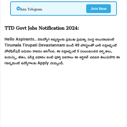
Join Telegram
Join Now
TTD Govt Jobs Notification 2024:
Hello Aspirants.. నిరుద్యోగ అభ్యర్థులకు ప్రముఖ ప్రభుత్వ సంస్థ అయినటువంటి
Tirumala Tirupati Devastannam నుండి 49 పోస్టులతో భారీ రిక్రూట్మెంట్
నోటిఫికేషన్ విడుదల కావడం జరిగింది. ఈ రిక్రూట్మెంట్ కి సంబందించిన అర్హతలు,
వయస్సు, జీతం, పరీక్ష విధానం వంటి పూర్తి వివరాలు ఈ ఆర్టికల్ చదివిన తెలుసుకొని ఈ
గవర్నమెంట్ ఉద్యోగాలకు Apply చెయ్యండి.