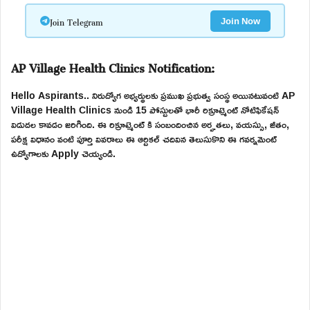
Join Telegram
Join Now
AP Village Health Clinics Notification:
Hello Aspirants.. నిరుద్యోగ అభ్యర్థులకు ప్రముఖ ప్రభుత్వ సంస్థ అయినటువంటి AP
Village Health Clinics నుండి 15 పోస్టులతో భారీ రిక్రూట్మెంట్ నోటిఫికేషన్
విడుదల కావడం జరిగింది. ఈ రిక్రూట్మెంట్ కి సంబందించిన అర్హతలు, వయస్సు, జీతం,
పరీక్ష విధానం వంటి పూర్తి వివరాలు ఈ ఆర్టికల్ చదివిన తెలుసుకొని ఈ గవర్నమెంట్
ఉద్యోగాలకు Apply చెయ్యండి.