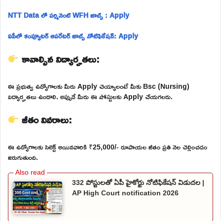
NTT Data లో పర్మినెంట్ WFH జాబ్స్ : Apply
ఏపీలో కంప్యూటర్ ఆపరేటర్ జాబ్స్ నోటిఫికేషన్: Apply
కావాల్సిన విద్యార్హతలు:
ఈ ప్రభుత్వ ఉద్యోగాలకు మీరు Apply చెయ్యాలంటే మీకు Bsc (Nursing)
విద్యార్హతలు ఉండాలి. అప్పుడే మీరు ఈ పోస్టులకు Apply చేయగలరు.
జీతం వివరాలు:
ఈ ఉద్యోగాలకు సెలెక్ట్ అయినవారికి ₹25,000/- రూపాయల జీతం ప్రతి నెల చెల్లించడం
జరుగుతుంది.
332 పోస్టులతో ఏపీ హైకోర్టు నోటిఫికేషన్ విడుదల |
AP High Court notification 2026