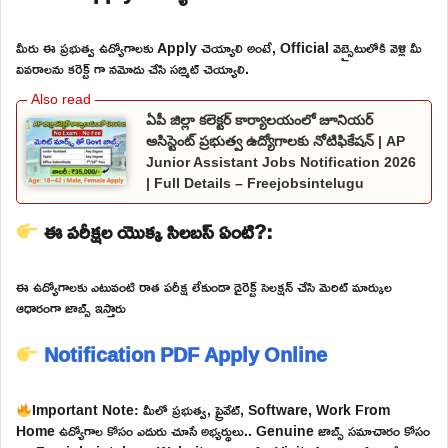
మీరు ఈ ప్రభుత్వ ఉద్యోగాలకు Apply చెయ్యాలి అంటే, Official వెబ్సైటులోకి వెళ్లి మీ
వివరాలను కరెక్ట్ గా నమోదు చేసి సబ్మిట్ చెయ్యాలి.
ఏపీ జిల్లా కలెక్టర్ కార్యాలయంలో జూనియర్
అసిస్టెంట్ ప్రభుత్వ ఉద్యోగాలకు నోటిఫికేషన్ | AP
Junior Assistant Jobs Notification 2026
| Full Details – Freejobsintelugu
ఈ పరీక్షల యొక్క సిలబస్ ఏంటి?:
ఈ ఉద్యోగాలకు ఎటువంటి రాత పరీక్ష లేకుండా డైరెక్ట్ సెలక్షన్ చేసి మెరిట్ మార్కుల
ఆధారంగా జాబ్స్ ఇస్తారు
Notification PDF
Apply Online
Important Note: మీలో ప్రభుత్వ, ప్రైవేట్, Software, Work From
Home ఉద్యోగాల కోసం ఎదురు చూసే అభ్యర్థులు.. Genuine జాబ్స్ సమాచారం కోసం