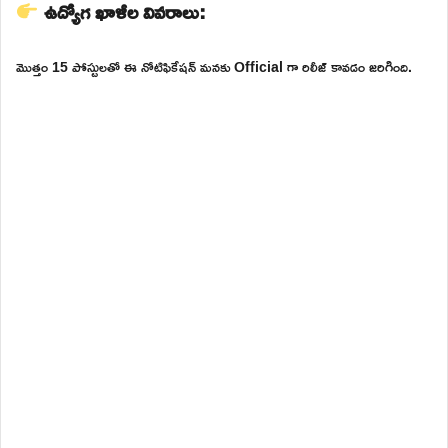
ఉద్యోగ ఖాళీల వివరాలు:
మొత్తం 15 పోస్టులతో ఈ నోటిఫికేషన్ మనకు Official గా రిలీజ్ కావడం జరిగింది.