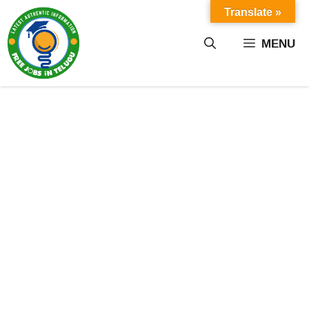
Skip
Translate »
to
content
MENU