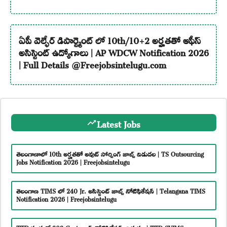
ఏపీ వెల్ఫేర్ డిపార్ట్మెంట్ లో 10th/10+2 అర్హతతో ఆఫీస్
అసిస్టెంట్ ఉద్యోగాలు | AP WDCW Notification 2026
| Full Details @Freejobsintelugu.com
Latest Jobs
తెలంగాణాలో 10th అర్హతతో అవుట్ సోర్సింగ్ జాబ్స్ విడుదల | TS Outsourcing
Jobs Notification 2026 | Freejobsintelugu
తెలంగాణ TIMS లో 240 Jr. అసిస్టెంట్ జాబ్స్ నోటిఫికేషన్ | Telangana TIMS
Notification 2026 | Freejobsintelugu
TTD సంస్థలో 303 Govt జాబ్స్ నోటిఫికేషన్స్ విడుదల | TTD SVIMS