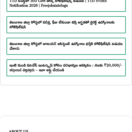
Notification 2026 | Freejobsintelugu
తెలంగాణ జిల్లా కోర్టులో పరీక్ష, ఫీజు లేకుండా టెన్త్ అర్హతతో డైరెక్ట్ ఉద్యోగాలకు
నోటిఫికేషన్
తెలంగాణ జిల్లా కోర్టులో జూనియర్ అసిస్టెంట్ ఉద్యోగాల భర్తీకి నోటిఫికేషన్ విడుదల
చేశారు
ఇంటి నుండి పనిచేసే ఇంటర్న్షిప్ కోసం దరఖాస్తుల ఆహ్వానం : నెలకు ₹20,000/-
stipend చెల్లిస్తారు – ఇలా అప్లై చేయండి
ABOUT US