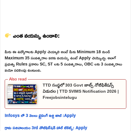
ఎంత వయస్సు ఉండాలి:
మీరు ఈ ఉద్యోగాలకు Apply చెయ్యాలి అంటే మీకు Minimum 18 నుండి
Maximum 35 సంవత్సరాల వరకు వయస్సు ఉంటే Apply చెయ్యొచ్చు. అలాగే
ప్రభుత్వ Rules ప్రకారం SC, ST లకు 5 సంవత్సరాలు, OBC లకు 3 సంవత్సరాలు
వయో సడలింపు ఉంటుంది.
TTD సంస్థలో 303 Govt జాబ్స్ నోటిఫికేషన్స్
విడుదల | TTD SVIMS Notification 2026 |
Freejobsintelugu
Infosys లో 3 నెలలు ట్రైనింగ్ ఇచ్చి జాబ్ :Apply
గ్రామ సచివాలయం 3rd నోటిఫికేషన్ హాల్ టికెట్స్: Apply