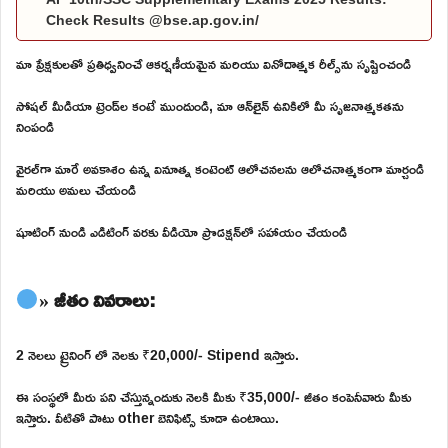
Check Results @bse.ap.gov.in/
మా ప్రేక్షకులతో ప్రతిధ్వనించే ఆకర్షణీయమైన మరియు వినోదాత్మక రీల్స్‌ను సృష్టించండి
సోషల్ మీడియా ట్రెండ్‌ల కంటే ముందుండి, మా ఆన్‌లైన్ ఉనికిలో మీ సృజనాత్మకతను
నింపండి
వైరల్‌గా మారే అవకాశం ఉన్న వినూత్న కంటెంట్ ఆలోచనలను ఆలోచనాత్మకంగా మార్చండి
మరియు అమలు చేయండి
షూటింగ్ నుండి ఎడిటింగ్ వరకు వీడియో ప్రొడక్షన్‌లో సహాయం చేయండి
» జీతం వివరాలు:
2 నెలలు ట్రైనింగ్ లో నెలకు ₹20,000/- Stipend ఇస్తారు.
ఈ సంస్థలో మీరు పని చేస్తున్నందుకు నెలకి మీకు ₹35,000/- జీతం కంపెనీవారు మీకు
ఇస్తారు. వీటితో పాటు other బెనిఫిట్స్ కూడా ఉంటాయి.