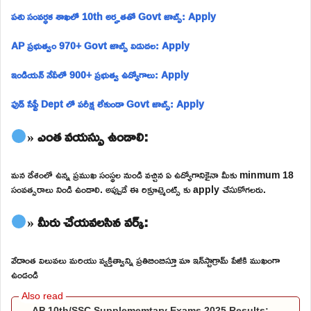
పశు సంవర్ధక శాఖలో 10th అర్హతతో Govt జాబ్స్: Apply
AP ప్రభుత్వం 970+ Govt జాబ్స్ విడుదల: Apply
ఇండియన్ నేవీలో 900+ ప్రభుత్వ ఉద్యోగాలు: Apply
ఫుడ్ సేఫ్టీ Dept లో పరీక్ష లేకుండా Govt జాబ్స్: Apply
» ఎంత వయస్సు ఉండాలి:
మన దేశంలో ఉన్న ప్రముఖ సంస్థల నుండి వచ్చిన ఏ ఉద్యోగానికైనా మీకు minmum 18
సంవత్సరాలు నిండి ఉండాలి. అప్పుడే ఈ రిక్రూట్మెంట్స్ కు apply చేసుకోగలరు.
» మీరు చేయవలసిన వర్క్:
వేదాంత విలువలు మరియు వ్యక్తిత్వాన్ని ప్రతిబింబిస్తూ మా ఇన్‌స్టాగ్రామ్ పేజీకి ముఖంగా
ఉండండి
AP 10th/SSC Supplememtary Exams 2025 Results: