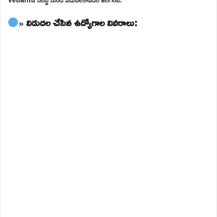
» విడుదల చేసిన ఉద్యోగాల వివరాలు: