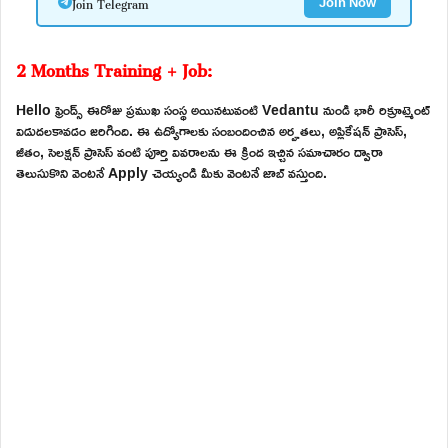
Join Telegram
Join Now
2 Months Training + Job:
Hello ఫ్రెండ్స్ ఈరోజు ప్రముఖ సంస్థ అయినటువంటి Vedantu నుండి భారీ రిక్రూట్మెంట్
విడుదలకావడం జరిగింది. ఈ ఉద్యోగాలకు సంబందించిన అర్హతలు, అప్లికేషన్ ప్రాసెస్,
జీతం, సెలక్షన్ ప్రాసెస్ వంటి పూర్తి వివరాలను ఈ క్రింద ఇచ్చిన సమాచారం ద్వారా
తెలుసుకొని వెంటనే Apply చెయ్యండి మీకు వెంటనే జాబ్ వస్తుంది.