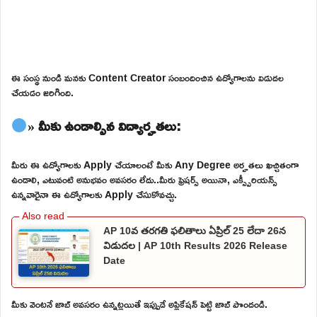
ఈ సంస్థ నుండి మనకు Content Creator సంబందించిన ఉద్యోగాలను విడుదల
చేయడం జరిగింది.
» మీకు ఉండాల్సిన విద్యార్హతలు:
మీరు ఈ ఉద్యోగాలకు Apply చేయాలంటే మీకు Any Degree అర్హతలు ఖచ్చితంగా
ఉండాలి, ఎటువంటి అనుభవం అవసరం లేదు..మీరు ఫ్రెషర్స్ అయినా, ఎక్స్పీరియన్స్
ఉన్నవారైనా ఈ ఉద్యోగాలకు Apply చేసుకోవచ్చు.
AP 10వ తరగతి ఫలితాలు ఏప్రిల్ 25 లేదా 26న
విడుదల | AP 10th Results 2026 Release
Date
మీకు వెంటనే జాబ్ అవసరం ఉన్నట్లయితే ఇప్పుడే అప్లికేషన్ పెట్టి జాబ్ పొందండి.