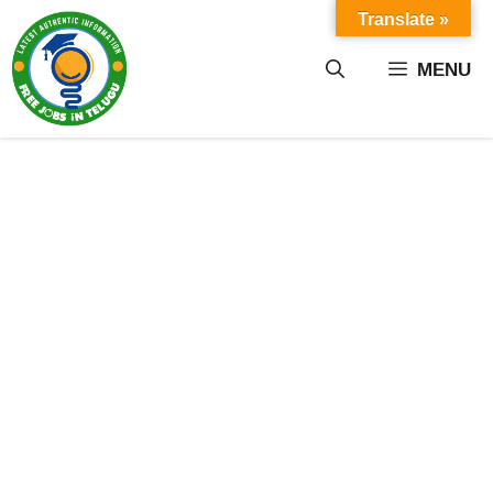
Skip
Translate »
to
content
MENU