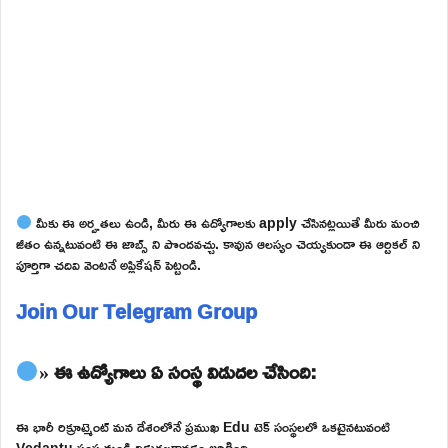
మీకు ఈ అర్హతలు ఉండి, మీరు ఈ ఉద్యోగాలకు apply చేసినట్లయితే మీరు మంచి
జీతం ఉన్నటువంటి ఈ జాబ్స్ ని పొందవచ్చు. కావున ఆలస్యం చెయ్యకుండా ఈ ఆర్టికల్ ని
పూర్తిగా చదివి వెంటనే అప్లికేషన్ పెట్టండి.
Join Our Telegram Group
» ఈ ఉద్యోగాలు ఏ సంస్థ విడుదల చేసింది:
ఈ భారీ రిక్రూట్మెంట్ మన దేశంలోనే ప్రముఖ Edu టెక్ సంస్థలలో ఒకటైనటువంటి
Vedantu సంస్థ నుండి విడుదలకావడం జరిగింది.