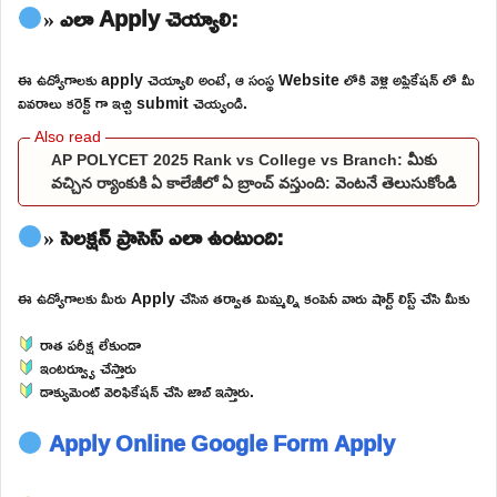
» ఎలా Apply చెయ్యాలి:
ఈ ఉద్యోగాలకు apply చెయ్యాలి అంటే, ఆ సంస్థ Website లోకి వెళ్లి అప్లికేషన్ లో మీ
వివరాలు కరెక్ట్ గా ఇచ్చి submit చెయ్యండి.
AP POLYCET 2025 Rank vs College vs Branch: మీకు
వచ్చిన ర్యాంకుకి ఏ కాలేజీలో ఏ బ్రాంచ్ వస్తుంది: వెంటనే తెలుసుకోండి
» సెలక్షన్ ప్రాసెస్ ఎలా ఉంటుంది:
ఈ ఉద్యోగాలకు మీరు Apply చేసిన తర్వాత మిమ్మల్ని కంపెనీ వారు షార్ట్ లిస్ట్ చేసి మీకు
రాత పరీక్ష లేకుండా
ఇంటర్వ్యూ చేస్తారు
డాక్యుమెంట్ వెరిఫికేషన్ చేసి జాబ్ ఇస్తారు.
Apply Online
Google Form Apply