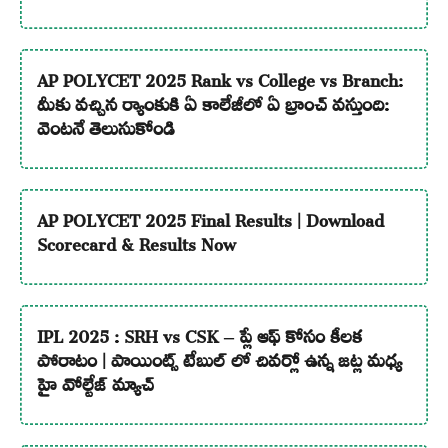
AP POLYCET 2025 Rank vs College vs Branch:
మీకు వచ్చిన ర్యాంకుకి ఏ కాలేజీలో ఏ బ్రాంచ్ వస్తుంది:
వెంటనే తెలుసుకోండి
AP POLYCET 2025 Final Results | Download
Scorecard & Results Now
IPL 2025 : SRH vs CSK – ప్లే ఆఫ్ కోసం కీలక
పోరాటం | పాయింట్స్ టేబుల్ లో చివర్లో ఉన్న జట్ల మధ్య
హై వోల్టేజ్ మ్యాచ్