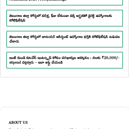
తెలంగాణ జిల్లా కోర్టులో పరీక్ష, ఫీజు లేకుండా టెన్త్ అర్హతతో డైరెక్ట్ ఉద్యోగాలకు
నోటిఫికేషన్
తెలంగాణ జిల్లా కోర్టులో జూనియర్ అసిస్టెంట్ ఉద్యోగాల భర్తీకి నోటిఫికేషన్ విడుదల
చేశారు
ఇంటి నుండి పనిచేసే ఇంటర్న్షిప్ కోసం దరఖాస్తుల ఆహ్వానం : నెలకు ₹20,000/-
stipend చెల్లిస్తారు – ఇలా అప్లై చేయండి
ABOUT US