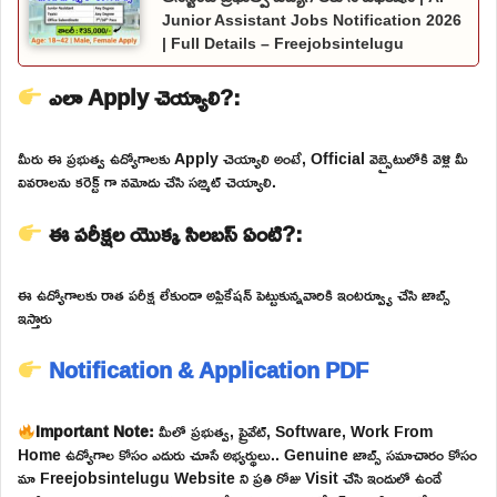
Junior Assistant Jobs Notification 2026
| Full Details – Freejobsintelugu
ఎలా Apply చెయ్యాలి?:
మీరు ఈ ప్రభుత్వ ఉద్యోగాలకు Apply చెయ్యాలి అంటే, Official వెబ్సైటులోకి వెళ్లి మీ
వివరాలను కరెక్ట్ గా నమోదు చేసి సబ్మిట్ చెయ్యాలి.
ఈ పరీక్షల యొక్క సిలబస్ ఏంటి?:
ఈ ఉద్యోగాలకు రాత పరీక్ష లేకుండా అప్లికేషన్ పెట్టుకున్నవారికి ఇంటర్వ్యూ చేసి జాబ్స్
ఇస్తారు
Notification & Application PDF
Important Note:
మీలో ప్రభుత్వ, ప్రైవేట్, Software, Work From
Home ఉద్యోగాల కోసం ఎదురు చూసే అభ్యర్థులు.. Genuine జాబ్స్ సమాచారం కోసం
మా Freejobsintelugu Website ని ప్రతి రోజు Visit చేసి ఇందులో ఉండే