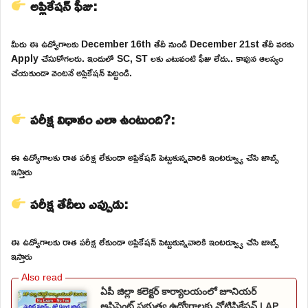
అప్లికేషన్ ఫీజు:
మీరు ఈ ఉద్యోగాలకు December 16th తేదీ నుండి December 21st తేదీ వరకు
Apply చేసుకోగలరు. ఇందులో SC, ST లకు ఎటువంటి ఫీజు లేదు.. కావున ఆలస్యం
చేయకుండా వెంటనే అప్లికేషన్ పెట్టండి.
పరీక్ష విధానం ఎలా ఉంటుంది?:
ఈ ఉద్యోగాలకు రాత పరీక్ష లేకుండా అప్లికేషన్ పెట్టుకున్నవారికి ఇంటర్వ్యూ చేసి జాబ్స్
ఇస్తారు
పరీక్ష తేదీలు ఎప్పుడు:
ఈ ఉద్యోగాలకు రాత పరీక్ష లేకుండా అప్లికేషన్ పెట్టుకున్నవారికి ఇంటర్వ్యూ చేసి జాబ్స్
ఇస్తారు
ఏపీ జిల్లా కలెక్టర్ కార్యాలయంలో జూనియర్
అసిస్టెంట్ ప్రభుత్వ ఉద్యోగాలకు నోటిఫికేషన్ | AP