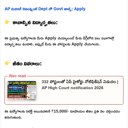
AP మినరల్ డెవలప్మెంట్ Dept లో Govt జాబ్స్: Apply
కావాల్సిన విద్యార్హతలు:
ఈ ప్రభుత్వ ఉద్యోగాలకు మీరు Apply చెయ్యాలంటే మీకు డిగ్రీలోని పలు విభాగాల్లో
విద్యార్హతలు ఉండాలి. అప్పుడే మీరు ఈ పోస్టులకు Apply చేయగలరు.
జీతం వివరాలు:
332 పోస్టులతో ఏపీ హైకోర్టు నోటిఫికేషన్ విడుదల |
AP High Court notification 2026
ఈ ఉద్యోగాలకు సెలెక్ట్ అయినవారికి ₹15,000/- రూపాయల జీతం ప్రతి నెల చెల్లించడం
జరుగుతుంది.