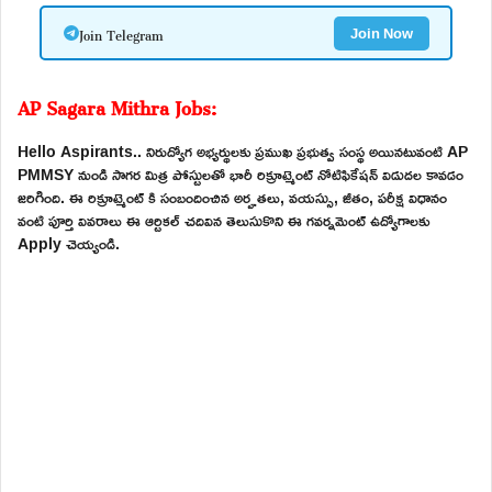
Join Telegram
Join Now
AP Sagara Mithra Jobs:
Hello Aspirants.. నిరుద్యోగ అభ్యర్థులకు ప్రముఖ ప్రభుత్వ సంస్థ అయినటువంటి AP
PMMSY నుండి సాగర మిత్ర పోస్టులతో భారీ రిక్రూట్మెంట్ నోటిఫికేషన్ విడుదల కావడం
జరిగింది. ఈ రిక్రూట్మెంట్ కి సంబందించిన అర్హతలు, వయస్సు, జీతం, పరీక్ష విధానం
వంటి పూర్తి వివరాలు ఈ ఆర్టికల్ చదివిన తెలుసుకొని ఈ గవర్నమెంట్ ఉద్యోగాలకు
Apply చెయ్యండి.