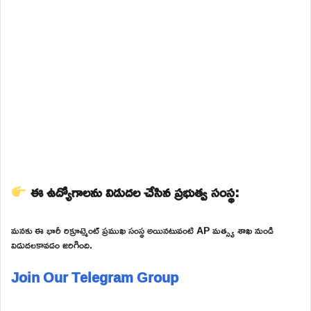
ఈ ఉద్యోగాలను విడుదల చేసిన ప్రభుత్వ సంస్థ:
మనకు ఈ భారీ రిక్రూట్మెంట్ ప్రముఖ సంస్థ అయినటువంటి AP మత్స్య శాఖ నుండి
విడుదలకావడం జరిగింది.
Join Our Telegram Group