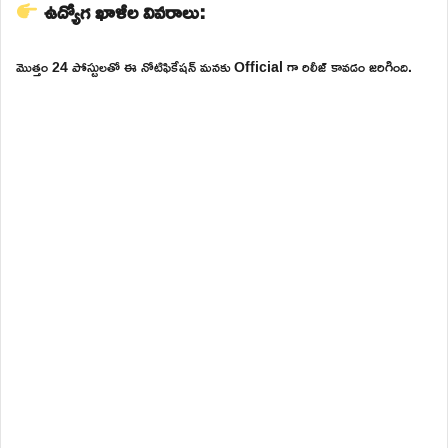
ఉద్యోగ ఖాళీల వివరాలు:
మొత్తం 24 పోస్టులతో ఈ నోటిఫికేషన్ మనకు Official గా రిలీజ్ కావడం జరిగింది.