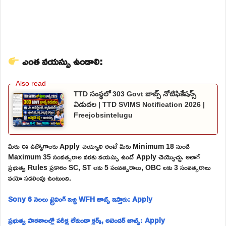
ఎంత వయస్సు ఉండాలి:
TTD సంస్థలో 303 Govt జాబ్స్ నోటిఫికేషన్స్
విడుదల | TTD SVIMS Notification 2026 |
Freejobsintelugu
మీరు ఈ ఉద్యోగాలకు Apply చెయ్యాలి అంటే మీకు Minimum 18 నుండి
Maximum 35 సంవత్సరాల వరకు వయస్సు ఉంటే Apply చెయ్యొచ్చు. అలాగే
ప్రభుత్వ Rules ప్రకారం SC, ST లకు 5 సంవత్సరాలు, OBC లకు 3 సంవత్సరాలు
వయో సడలింపు ఉంటుంది.
Sony 6 నెలలు ట్రైనింగ్ ఇచ్చి WFH జాబ్స్ ఇస్తారు: Apply
ప్రభుత్వ పాఠశాలల్లో పరీక్ష లేకుండా క్లర్క్, అటెండర్ జాబ్స్: Apply