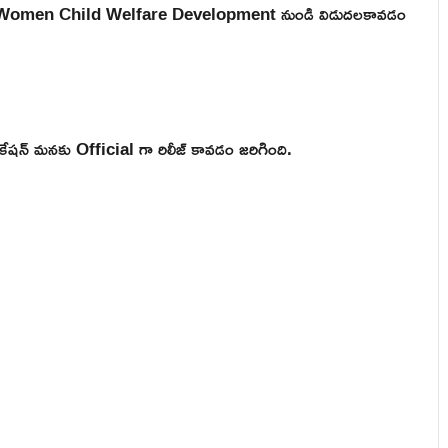
టి AP Women Child Welfare Development నుండి విడుదలకావడం
షన్ మనకు Official గా రిలీజ్ కావడం జరిగింది.