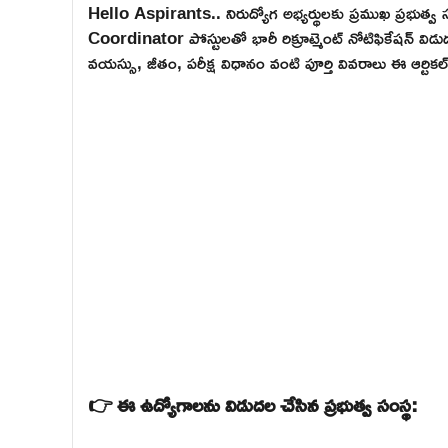
Hello Aspirants.. నిరుద్యోగ అభ్యర్థులకు ప్రముఖ ప్రభ
Coordinator పోస్టులతో భారీ రిక్రూట్మెంట్ నోటిఫికేషన్ విడ
వయస్సు, జీతం, పరీక్ష విధానం వంటి పూర్తి వివరాలు ఈ ఆర్టి
👉 ఈ ఉద్యోగాలను విడుదల చేసిన ప్రభుత్వ సంస్థ: