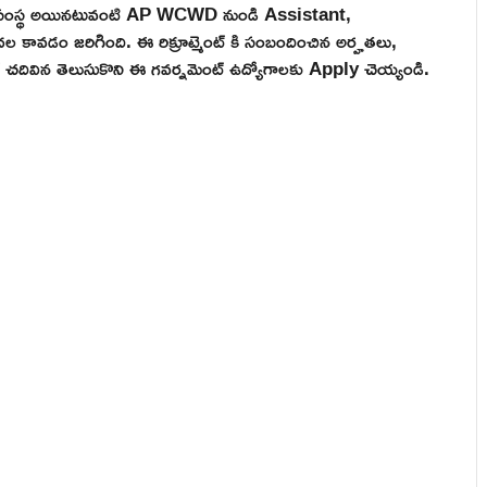
ుత్వ సంస్థ అయినటువంటి AP WCWD నుండి Assistant,
ుదల కావడం జరిగింది. ఈ రిక్రూట్మెంట్ కి సంబందించిన అర్హతలు,
కల్ చదివిన తెలుసుకొని ఈ గవర్నమెంట్ ఉద్యోగాలకు Apply చెయ్యండి.