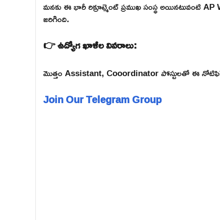
మనకు ఈ భారీ రిక్రూట్మెంట్ ప్రముఖ సంస్థ అయినటువం
జరిగింది.
👉 ఉద్యోగ ఖాళీల వివరాలు:
మొత్తం Assistant, Cooordinator పోస్టులతో ఈ నోటిఫికే
Join Our Telegram Group