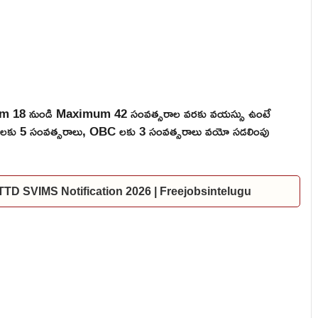
mum 18 నుండి Maximum 42 సంవత్సరాల వరకు వయస్సు ఉంటే
 ST లకు 5 సంవత్సరాలు, OBC లకు 3 సంవత్సరాలు వయో సడలింపు
ల | TTD SVIMS Notification 2026 | Freejobsintelugu