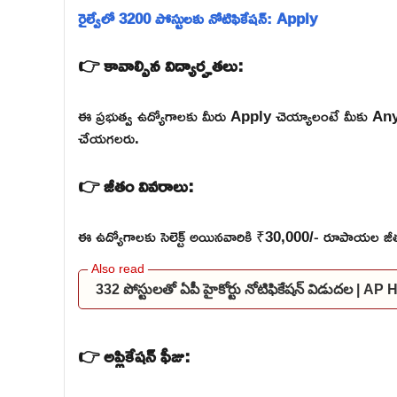
రైల్వేలో 3200 పోస్టులకు నోటిఫికేషన్: Apply
👉 కావాల్సిన విద్యార్హతలు:
ఈ ప్రభుత్వ ఉద్యోగాలకు మీరు Apply చెయ్యాలంటే మీకు Any
చేయగలరు.
👉 జీతం వివరాలు:
ఈ ఉద్యోగాలకు సెలెక్ట్ అయినవారికి ₹30,000/- రూపాయల జీతం
332 పోస్టులతో ఏపీ హైకోర్టు నోటిఫికేషన్ విడుదల | A
👉 అప్లికేషన్ ఫీజు: