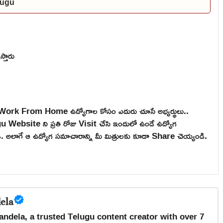
elugu
స్తారు
are, Work From Home ఉద్యోగాల కోసం ఎదురు చూసే అభ్యర్థులు..
ebsite ని ప్రతి రోజు Visit చేసి ఇందులో ఉండే ఉద్యోగ
టండి. అలాగే ఆ ఉద్యోగ సమాచారాన్ని మీ మిత్రులకు కూడా Share చెయ్యండి.
ela
andela, a trusted Telugu content creator with over 7