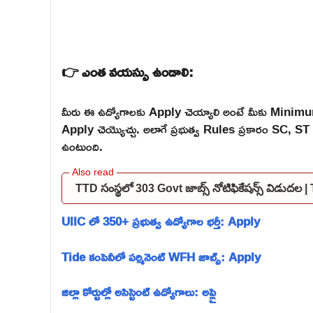
👉 ఎంత వయస్సు ఉండాలి:
మీరు ఈ ఉద్యోగాలకు Apply చెయ్యాలి అంటే మీకు Mini
Apply చెయ్యొచ్చు. అలాగే ప్రభుత్వ Rules ప్రకారం SC,
ఉంటుంది.
TTD సంస్థలో 303 Govt జాబ్స్ నోటిఫికేషన్స్ విడుద
UIIC లో 350+ ప్రభుత్వ ఉద్యోగాల భర్తీ: Apply
Tide కంపెనీలో పర్మినెంట్ WFH జాబ్స్: Apply
జిల్లా కోర్టుల్లో అసిస్టెంట్ ఉద్యోగాలు: అప్లై