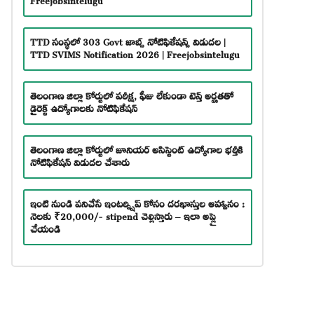
TTD సంస్థలో 303 Govt జాబ్స్ నోటిఫికేషన్స్ విడుదల |
TTD SVIMS Notification 2026 | Freejobsintelugu
తెలంగాణ జిల్లా కోర్టులో పరీక్ష, ఫీజు లేకుండా టెన్త్ అర్హతతో
డైరెక్ట్ ఉద్యోగాలకు నోటిఫికేషన్
తెలంగాణ జిల్లా కోర్టులో జూనియర్ అసిస్టెంట్ ఉద్యోగాల భర్తీకి
నోటిఫికేషన్ విడుదల చేశారు
ఇంటి నుండి పనిచేసే ఇంటర్న్షిప్ కోసం దరఖాస్తుల ఆహ్వానం :
నెలకు ₹20,000/- stipend చెల్లిస్తారు – ఇలా అప్లై
చేయండి