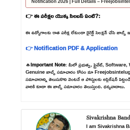
Notification 2026 | Full Details – Freejobsint
👉 ఈ పరీక్షల యొక్క సిలబస్ ఏంటి?:
ఈ ఉద్యోగాలకు రాత పరీక్ష లేకుండా డైరెక్ట్ సెలక్షన్ చేసి జాబ్స్ ఇ
👉 Notification PDF & Application
🔥
Important Note
: మీలో ప్రభుత్వ, ప్రైవేట్, Softw
Genuine జాబ్స్ సమాచారం కోసం మా Freejobsintelugu W
సమాచారాన్ని తెలుసుకొని వెంటనే ఆ పోస్టులకు అప్లికేషన్ పెట్
వారికి కూడా ఈ జాబ్స్ సమాచారం తెలుస్తుంది. ధన్యవాదాలు.
Sivakrishna Band
I am Sivakrishna B