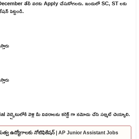
 December తేదీ వరకు Apply చేసుకోగలరు. ఇందులో SC, ST లకు
షన్ పెట్టండి.
స్తారు
స్తారు
బ్సైటులోకి వెళ్లి మీ వివరాలను కరెక్ట్ గా నమోదు చేసి సబ్మిట్ చెయ్యాలి.
ప్రభుత్వ ఉద్యోగాలకు నోటిఫికేషన్ | AP Junior Assistant Jobs