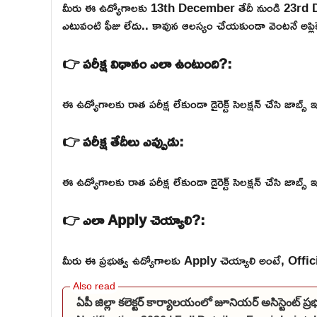
మీరు ఈ ఉద్యోగాలకు 13th December తేదీ నుండి 23rd
ఎటువంటి ఫీజు లేదు.. కావున ఆలస్యం చేయకుండా వెంటనే అప్లికే
👉 పరీక్ష విధానం ఎలా ఉంటుంది?:
ఈ ఉద్యోగాలకు రాత పరీక్ష లేకుండా డైరెక్ట్ సెలక్షన్ చేసి జాబ్స్ ఇ
👉 పరీక్ష తేదీలు ఎప్పుడు:
ఈ ఉద్యోగాలకు రాత పరీక్ష లేకుండా డైరెక్ట్ సెలక్షన్ చేసి జాబ్స్ ఇ
👉 ఎలా Apply చెయ్యాలి?:
మీరు ఈ ప్రభుత్వ ఉద్యోగాలకు Apply చెయ్యాలి అంటే, Official వె
ఏపీ జిల్లా కలెక్టర్ కార్యాలయంలో జూనియర్ అసిస్టెంట్ 