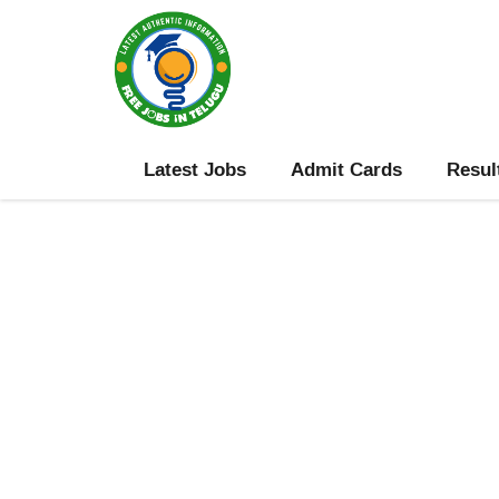
Skip
to
content
Latest Jobs
Admit Cards
Resul