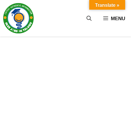
Skip
Translate »
to
content
MENU