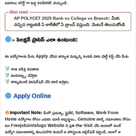
వివరాలు కరెక్ట్ గా ఇచ్చి submit చెయ్యండి.
AP POLYCET 2025 Rank vs College vs Branch: మీకు
వచ్చిన ర్యాంకుకి ఏ కాలేజీలో ఏ బ్రాంచ్ వస్తుంది: వెంటనే తెలుసుకోండి
» సెలక్షన్ ప్రాసెస్ ఎలా ఉంటుంది:
ఈ ఉద్యోగాలకు మీరు Apply చేసిన తర్వాత మిమ్మల్ని కంపెనీ వారు షార్ట్ లిస్ట్ చేసి మీకు
రాత పరీక్ష పెడతారు
ఇంటర్వ్యూ చేస్తారు
డాక్యుమెంట్ వెరిఫికేషన్ చేసి జాబ్ ఇస్తారు.
Apply Online
Important Note:
మీలో ప్రభుత్వ, ప్రైవేట్, Software, Work From
Home ఉద్యోగాల కోసం ఎదురు చూసే అభ్యర్థులు.. Genuine జాబ్స్ సమాచారం కోసం
మా Freejobsintelugu Website ని ప్రతి రోజు Visit చేసి ఇందులో ఉండే
ఉద్యోగ సమాచారాన్ని తెలుసుకొని వెంటనే ఆ పోస్టులకు అప్లికేషన్ పెట్టండి. అలాగే ఆ