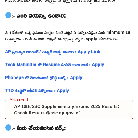
మీకు వెంటనే జాబ్ అవసరం ఉన్నట్లయితే ఇప్పుడే అప్లికేషన్ పెట్టి జాబ్ పొందండి.
» ఎంత వయస్సు ఉండాలి:
మన దేశంలో ఉన్న ప్రముఖ సంస్థల నుండి వచ్చిన ఏ ఉద్యోగానికైనా మీకు minmum 18
సంవత్సరాలు నిండి ఉండాలి. అప్పుడే ఈ రిక్రూట్మెంట్స్ కు apply చేసుకోగలరు.
AP ప్రభుత్వం అటెండర్ / వాచ్మెన్ జాబ్స్ విడుదల : Apply Link
Tech Mahindra లో Resume పంపితే చాలు జాబ్ : Apply
Phonepe లో తెలుగువారికి డైరెక్ట్ జాబ్స్ : Apply
TTD సంస్థలో ఆఫీసర్ ఉద్యోగాలు : Apply
AP 10th/SSC Supplememtary Exams 2025 Results:
Check Results @bse.ap.gov.in/
» మీరు చేయవలసిన వర్క్: