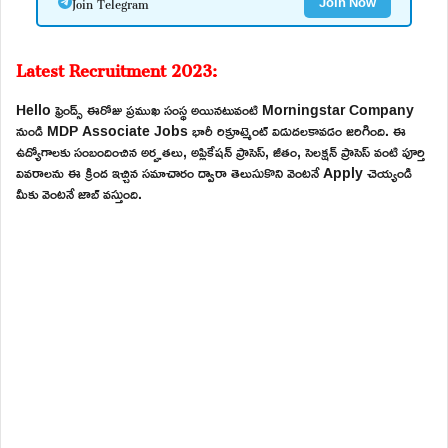
Join Telegram
Join Now
Latest Recruitment 2023:
Hello ఫ్రెండ్స్ ఈరోజు ప్రముఖ సంస్థ అయినటువంటి Morningstar Company
నుండి MDP Associate Jobs భారీ రిక్రూట్మెంట్ విడుదలకావడం జరిగింది. ఈ
ఉద్యోగాలకు సంబందించిన అర్హతలు, అప్లికేషన్ ప్రాసెస్, జీతం, సెలక్షన్ ప్రాసెస్ వంటి పూర్తి
వివరాలను ఈ క్రింద ఇచ్చిన సమాచారం ద్వారా తెలుసుకొని వెంటనే Apply చెయ్యండి
మీకు వెంటనే జాబ్ వస్తుంది.