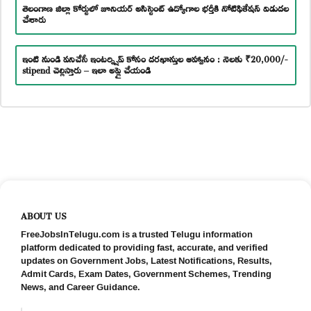
తెలంగాణ జిల్లా కోర్టులో జూనియర్ అసిస్టెంట్ ఉద్యోగాల భర్తీకి నోటిఫికేషన్ విడుదల
చేశారు
ఇంటి నుండి పనిచేసే ఇంటర్న్షిప్ కోసం దరఖాస్తుల ఆహ్వానం : నెలకు ₹20,000/-
stipend చెల్లిస్తారు – ఇలా అప్లై చేయండి
ABOUT US
FreeJobsInTelugu.com is a trusted Telugu information
platform dedicated to providing fast, accurate, and verified
updates on Government Jobs, Latest Notifications, Results,
Admit Cards, Exam Dates, Government Schemes, Trending
News, and Career Guidance.