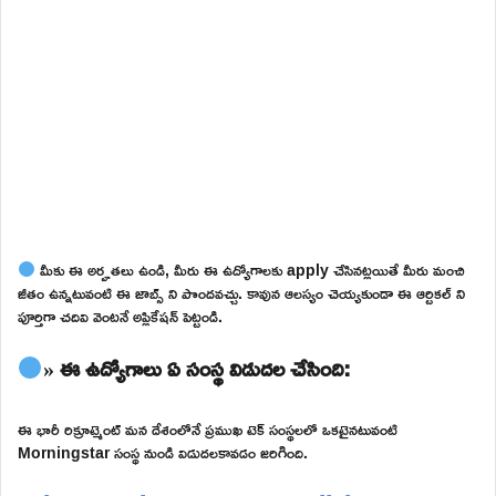
మీకు ఈ అర్హతలు ఉండి, మీరు ఈ ఉద్యోగాలకు apply చేసినట్లయితే మీరు మంచి
జీతం ఉన్నటువంటి ఈ జాబ్స్ ని పొందవచ్చు. కావున ఆలస్యం చెయ్యకుండా ఈ ఆర్టికల్ ని
పూర్తిగా చదివి వెంటనే అప్లికేషన్ పెట్టండి.
» ఈ ఉద్యోగాలు ఏ సంస్థ విడుదల చేసింది:
ఈ భారీ రిక్రూట్మెంట్ మన దేశంలోనే ప్రముఖ టెక్ సంస్థలలో ఒకటైనటువంటి
Morningstar సంస్థ నుండి విడుదలకావడం జరిగింది.