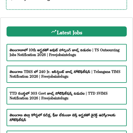
Latest Jobs
తెలంగాణాలో 10th అర్హతతో అవుట్ సోర్సింగ్ జాబ్స్ విడుదల | TS Outsourcing
Jobs Notification 2026 | Freejobsintelugu
తెలంగాణ TIMS లో 240 Jr. అసిస్టెంట్ జాబ్స్ నోటిఫికేషన్ | Telangana TIMS
Notification 2026 | Freejobsintelugu
TTD సంస్థలో 303 Govt జాబ్స్ నోటిఫికేషన్స్ విడుదల | TTD SVIMS
Notification 2026 | Freejobsintelugu
తెలంగాణ జిల్లా కోర్టులో పరీక్ష, ఫీజు లేకుండా టెన్త్ అర్హతతో డైరెక్ట్ ఉద్యోగాలకు
నోటిఫికేషన్