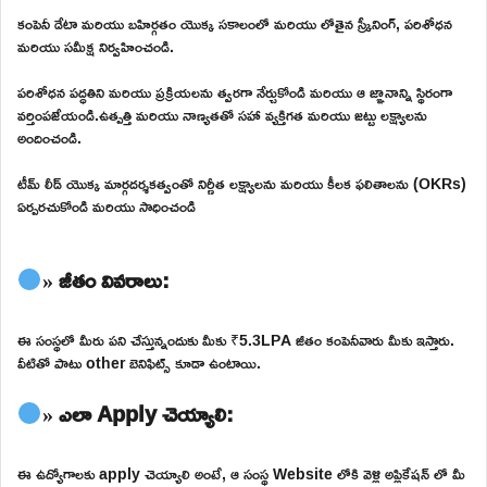
కంపెనీ డేటా మరియు బహిర్గతం యొక్క సకాలంలో మరియు లోతైన స్క్రీనింగ్, పరిశోధన
మరియు సమీక్ష నిర్వహించండి.
పరిశోధన పద్ధతిని మరియు ప్రక్రియలను త్వరగా నేర్చుకోండి మరియు ఆ జ్ఞానాన్ని స్థిరంగా
వర్తింపజేయండి.ఉత్పత్తి మరియు నాణ్యతతో సహా వ్యక్తిగత మరియు జట్టు లక్ష్యాలను
అందించండి.
టీమ్ లీడ్ యొక్క మార్గదర్శకత్వంతో నిర్ణీత లక్ష్యాలను మరియు కీలక ఫలితాలను (OKRs)
ఏర్పరచుకోండి మరియు సాధించండి
» జీతం వివరాలు:
ఈ సంస్థలో మీరు పని చేస్తున్నందుకు మీకు ₹5.3LPA జీతం కంపెనీవారు మీకు ఇస్తారు.
వీటితో పాటు other బెనిఫిట్స్ కూడా ఉంటాయి.
» ఎలా Apply చెయ్యాలి:
ఈ ఉద్యోగాలకు apply చెయ్యాలి అంటే, ఆ సంస్థ Website లోకి వెళ్లి అప్లికేషన్ లో మీ