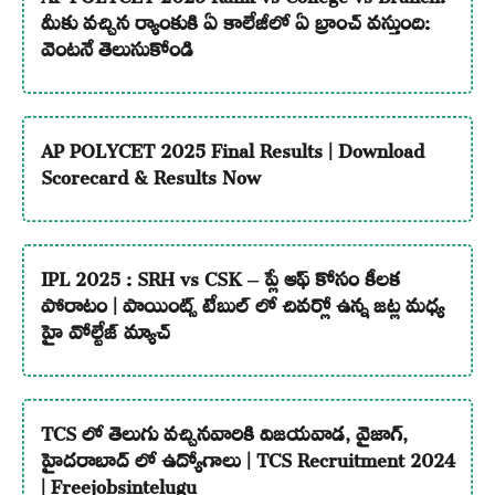
మీకు వచ్చిన ర్యాంకుకి ఏ కాలేజీలో ఏ బ్రాంచ్ వస్తుంది:
వెంటనే తెలుసుకోండి
AP POLYCET 2025 Final Results | Download
Scorecard & Results Now
IPL 2025 : SRH vs CSK – ప్లే ఆఫ్ కోసం కీలక
పోరాటం | పాయింట్స్ టేబుల్ లో చివర్లో ఉన్న జట్ల మధ్య
హై వోల్టేజ్ మ్యాచ్
TCS లో తెలుగు వచ్చినవారికి విజయవాడ, వైజాగ్,
హైదరాబాద్ లో ఉద్యోగాలు | TCS Recruitment 2024
| Freejobsintelugu