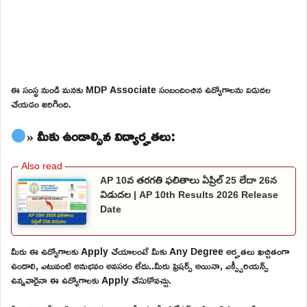
ఈ సంస్థ నుండి మనకు MDP Associate సంబందించిన ఉద్యోగాలను విడుదల
చేయడం జరిగింది.
» మీకు ఉండాల్సిన విద్యార్హతలు:
AP 10వ తరగతి ఫలితాలు ఏప్రిల్ 25 లేదా 26న
విడుదల | AP 10th Results 2026 Release
Date
మీరు ఈ ఉద్యోగాలకు Apply చేయాలంటే మీకు Any Degree అర్హతలు ఖచ్చితంగా
ఉండాలి, ఎటువంటి అనుభవం అవసరం లేదు..మీరు ఫ్రెషర్స్ అయినా, ఎక్స్పీరియన్స్
ఉన్నవారైనా ఈ ఉద్యోగాలకు Apply చేసుకోవచ్చు.