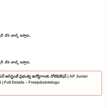
్ చేసి జాబ్స్ ఇస్తారు.
్ చేసి జాబ్స్ ఇస్తారు.
ర్ అసిస్టెంట్ ప్రభుత్వ ఉద్యోగాలకు నోటిఫికేషన్ | AP Junior
 | Full Details – Freejobsintelugu