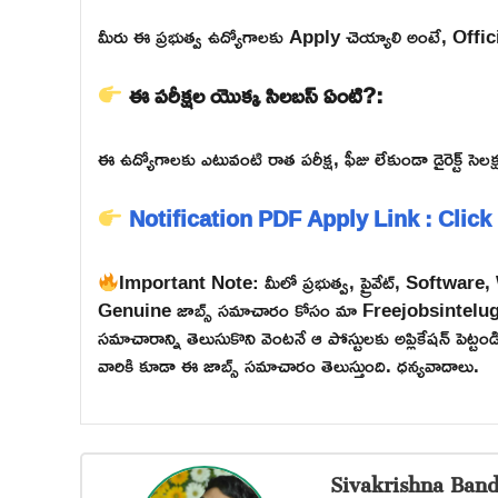
మీరు ఈ ప్రభుత్వ ఉద్యోగాలకు Apply చెయ్యాలి అంటే, Official వె
ఈ పరీక్షల యొక్క సిలబస్ ఏంటి?:
ఈ ఉద్యోగాలకు ఎటువంటి రాత పరీక్ష, ఫీజు లేకుండా డైరెక్ట్ సెలక్షన
Notification PDF
Apply Link : Click
Important Note: మీలో ప్రభుత్వ, ప్రైవేట్, Softwar
Genuine జాబ్స్ సమాచారం కోసం మా Freejobsintelugu W
సమాచారాన్ని తెలుసుకొని వెంటనే ఆ పోస్టులకు అప్లికేషన్ పెట్
వారికి కూడా ఈ జాబ్స్ సమాచారం తెలుస్తుంది. ధన్యవాదాలు.
Sivakrishna Band