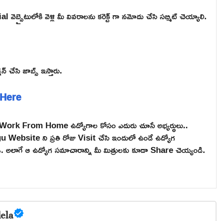
బ్సైటులోకి వెళ్లి మీ వివరాలను కరెక్ట్ గా నమోదు చేసి సబ్మిట్ చెయ్యాలి.
్ చేసి జాబ్స్ ఇస్తారు.
 Here
e, Work From Home ఉద్యోగాల కోసం ఎదురు చూసే అభ్యర్థులు..
ebsite ని ప్రతి రోజు Visit చేసి ఇందులో ఉండే ఉద్యోగ
టండి. అలాగే ఆ ఉద్యోగ సమాచారాన్ని మీ మిత్రులకు కూడా Share చెయ్యండి.
ela