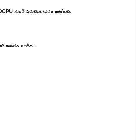
P DCPU నుండి విడుదలకావడం జరిగింది.
ీజ్ కావడం జరిగింది.