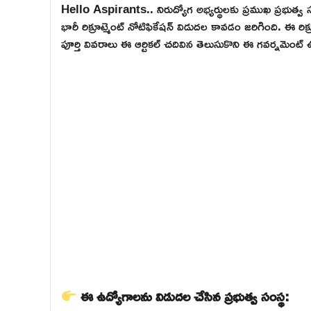
Hello Aspirants.. నిరుద్యోగ అభ్యర్థులకు ప్రముఖ ప్రభుత్వ
భారీ రిక్రూట్మెంట్ నోటిఫికేషన్ విడుదల కావడం జరిగింది. ఈ ర
పూర్తి వివరాలు ఈ ఆర్టికల్ చదివిన తెలుసుకొని ఈ గవర్నమెంట
ఈ ఉద్యోగాలను విడుదల చేసిన ప్రభుత్వ సంస్థ: