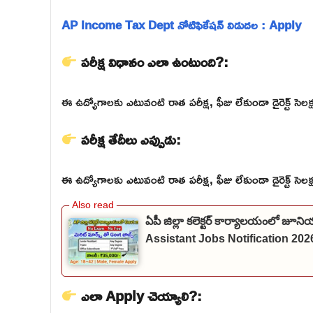
AP Income Tax Dept నోటిఫికేషన్ విడుదల : Apply
పరీక్ష విధానం ఎలా ఉంటుంది?:
ఈ ఉద్యోగాలకు ఎటువంటి రాత పరీక్ష, ఫీజు లేకుండా డైరెక్ట్ సెలక్షన
పరీక్ష తేదీలు ఎప్పుడు:
ఈ ఉద్యోగాలకు ఎటువంటి రాత పరీక్ష, ఫీజు లేకుండా డైరెక్ట్ సెలక్షన
ఏపీ జిల్లా కలెక్టర్ కార్యాలయంలో జూనియ
Assistant Jobs Notification 2026
ఎలా Apply చెయ్యాలి?: