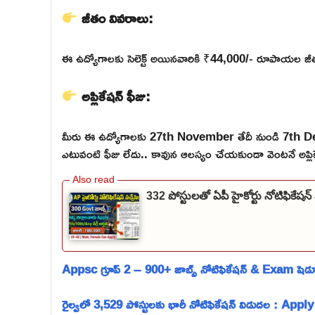
జీతం వివరాలు:
ఈ ఉద్యోగాలకు సెలెక్ట్ అయినవారికి ₹44,000/- రూపాయల జీతం
అప్లికేషన్ ఫీజు:
మీరు ఈ ఉద్యోగాలకు 27th November తేదీ నుండి 7th 
ఎటువంటి ఫీజు లేదు.. కావున ఆలస్యం చేయకుండా వెంటనే అప్లికే
332 పోస్టులతో ఏపీ హైకోర్టు నోటిఫికే
Appsc గ్రూప్ 2 – 900+ జాబ్స్ నోటిఫికేషన్ & Exam షెడ్
రైల్వలో 3,529 పోస్టులకు భారీ నోటిఫికేషన్ విడుదల : Apply