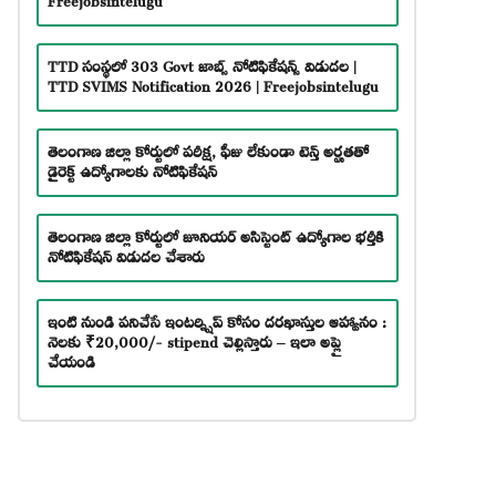
TTD సంస్థలో 303 Govt జాబ్స్ నోటిఫికేషన్స్ విడుదల |
TTD SVIMS Notification 2026 | Freejobsintelugu
తెలంగాణ జిల్లా కోర్టులో పరీక్ష, ఫీజు లేకుండా టెన్త్ అర్హతతో
డైరెక్ట్ ఉద్యోగాలకు నోటిఫికేషన్
తెలంగాణ జిల్లా కోర్టులో జూనియర్ అసిస్టెంట్ ఉద్యోగాల భర్తీకి
నోటిఫికేషన్ విడుదల చేశారు
ఇంటి నుండి పనిచేసే ఇంటర్న్షిప్ కోసం దరఖాస్తుల ఆహ్వానం :
నెలకు ₹20,000/- stipend చెల్లిస్తారు – ఇలా అప్లై
చేయండి