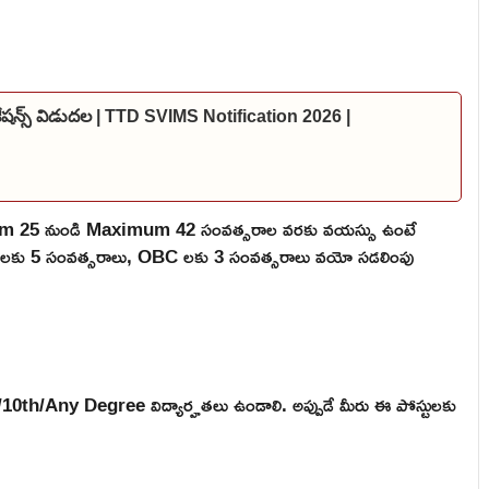
కేషన్స్ విడుదల | TTD SVIMS Notification 2026 |
mum 25 నుండి Maximum 42 సంవత్సరాల వరకు వయస్సు ఉంటే
 ST లకు 5 సంవత్సరాలు, OBC లకు 3 సంవత్సరాలు వయో సడలింపు
/10th/Any Degree విద్యార్హతలు ఉండాలి. అప్పుడే మీరు ఈ పోస్టులకు