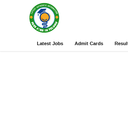
Skip
to
content
Latest Jobs
Admit Cards
Resul