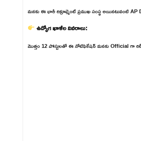
మనకు ఈ భారీ రిక్రూట్మెంట్ ప్రముఖ సంస్థ అయినటువంటి A
ఉద్యోగ ఖాళీల వివరాలు:
మొత్తం 12 పోస్టులతో ఈ నోటిఫికేషన్ మనకు Official గా రిల