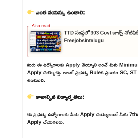
ఎంత వయస్సు ఉండాలి:
TTD సంస్థలో 303 Govt జాబ్స్ నోటిఫి
Freejobsintelugu
మీరు ఈ ఉద్యోగాలకు Apply చెయ్యాలి అంటే మీకు Mini
Apply చెయ్యొచ్చు. అలాగే ప్రభుత్వ Rules ప్రకారం SC,
ఉంటుంది.
కావాల్సిన విద్యార్హతలు:
ఈ ప్రభుత్వ ఉద్యోగాలకు మీరు Apply చెయ్యాలంటే మీకు 7th
Apply చేయగలరు.