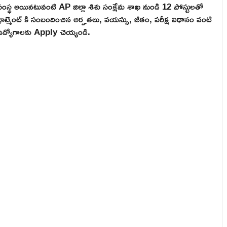
 సంస్థ అయినటువంటి AP జిల్లా శిశు సంక్షేమ శాఖ నుండి 12 పోస్టులతో
ిక్రూట్మెంట్ కి సంబందించిన అర్హతలు, వయస్సు, జీతం, పరీక్ష విధానం వంటి
్ ఉద్యోగాలకు Apply చెయ్యండి.