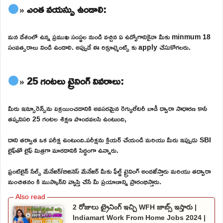
» ఎంత వయస్సు ఉండాలి:
మన దేశంలో ఉన్న ప్రముఖ సంస్థల నుండి వచ్చిన ఏ ఉద్యోగానికైనా మీకు minmum 18
సంవత్సరాలు నిండి ఉండాలి. అప్పుడే ఈ రిక్రూట్మెంట్స్ కు apply చేసుకోగలరు.
» 25 గంటలు ట్రైనింగ్ వివరాలు:
మీరు ఇన్సూరెన్స్‌ను విక్రయించడానికి అవసరమైన రెగ్యులేటరీ బాడీ ద్వారా సాధారణ కానీ
తప్పనిసరి 25 గంటల శిక్షణ పొందవలసి ఉంటుంది,
దాని తర్వాత ఒక పరీక్ష ఉంటుంది.పరీక్షను క్లియర్ చేయండి మరియు మీరు ఇప్పుడు SBI
లైఫ్‌తో లైఫ్ మిత్రగా మారడానికి సిద్ధంగా ఉన్నారు.
ఫ్రంట్‌లైన్ సేల్స్ మేనేజర్/బిజినెస్ మేనేజర్ మీకు ఫీల్డ్ ట్రైనింగ్ అందజేస్తారు మరియు తద్వారా
మంచితనం కి ముస్కాన్‌ని వ్యాప్తి చేసే మీ ప్రయాణాన్ని ప్రారంభిస్తారు.
2 రోజులు ట్రైనింగ్ ఇచ్చి WFH జాబ్స్ ఇస్తారు |
Indiamart Work From Home Jobs 2024 |