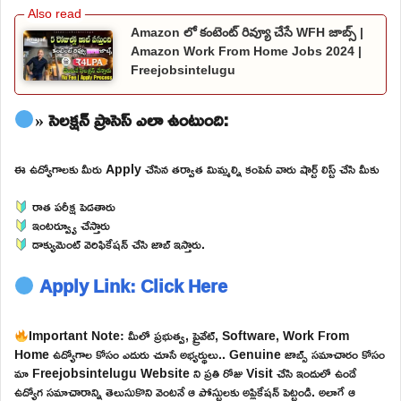
Amazon లో కంటెంట్ రివ్యూ చేసే WFH జాబ్స్ |
Amazon Work From Home Jobs 2024 |
Freejobsintelugu
» సెలక్షన్ ప్రాసెస్ ఎలా ఉంటుంది:
ఈ ఉద్యోగాలకు మీరు Apply చేసిన తర్వాత మిమ్మల్ని కంపెనీ వారు షార్ట్ లిస్ట్ చేసి మీకు
రాత పరీక్ష పెడతారు
ఇంటర్వ్యూ చేస్తారు
డాక్యుమెంట్ వెరిఫికేషన్ చేసి జాబ్ ఇస్తారు.
Apply Link: Click Here
Important Note: మీలో ప్రభుత్వ, ప్రైవేట్, Software, Work From
Home ఉద్యోగాల కోసం ఎదురు చూసే అభ్యర్థులు.. Genuine జాబ్స్ సమాచారం కోసం
మా Freejobsintelugu Website ని ప్రతి రోజు Visit చేసి ఇందులో ఉండే
ఉద్యోగ సమాచారాన్ని తెలుసుకొని వెంటనే ఆ పోస్టులకు అప్లికేషన్ పెట్టండి. అలాగే ఆ