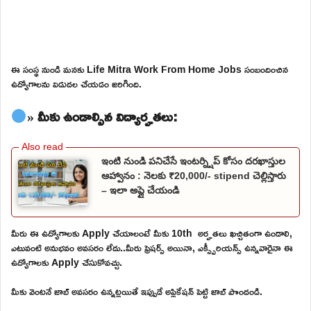
ఈ సంస్థ నుండి మనకు Life Mitra Work From Home Jobs సంబందించిన
ఉద్యోగాలను విడుదల చేయడం జరిగింది.
» మీకు ఉండాల్సిన విద్యార్హతలు:
ఇంటి నుండి పనిచేసే ఇంటర్న్షిప్ కోసం దరఖాస్తుల
ఆహ్వానం : నెలకు ₹20,000/- stipend చెల్లిస్తారు
– ఇలా అప్లై చేయండి
మీరు ఈ ఉద్యోగాలకు Apply చేయాలంటే మీకు 10th అర్హతలు ఖచ్చితంగా ఉండాలి,
ఎటువంటి అనుభవం అవసరం లేదు..మీరు ఫ్రెషర్స్ అయినా, ఎక్స్పీరియన్స్ ఉన్నవారైనా ఈ
ఉద్యోగాలకు Apply చేసుకోవచ్చు.
మీకు వెంటనే జాబ్ అవసరం ఉన్నట్లయితే ఇప్పుడే అప్లికేషన్ పెట్టి జాబ్ పొందండి.