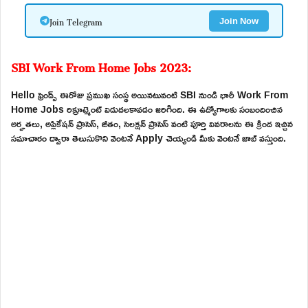
Join Telegram
Join Now
SBI Work From Home Jobs 2023:
Hello ఫ్రెండ్స్ ఈరోజు ప్రముఖ సంస్థ అయినటువంటి SBI నుండి భారీ Work From
Home Jobs రిక్రూట్మెంట్ విడుదలకావడం జరిగింది. ఈ ఉద్యోగాలకు సంబందించిన
అర్హతలు, అప్లికేషన్ ప్రాసెస్, జీతం, సెలక్షన్ ప్రాసెస్ వంటి పూర్తి వివరాలను ఈ క్రింద ఇచ్చిన
సమాచారం ద్వారా తెలుసుకొని వెంటనే Apply చెయ్యండి మీకు వెంటనే జాబ్ వస్తుంది.