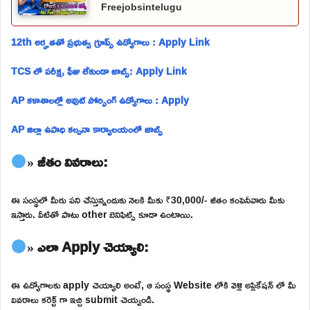
Freejobsintelugu
12th అర్హతతో ప్రభుత్వ గ్రూప్స్ ఉద్యోగాలు : Apply Link
TCS లో పరీక్ష, ఫీజు లేకుండా జాబ్స్: Apply Link
AP కళాశాలల్లో అవుట్ సోర్సింగ్ ఉద్యోగాలు : Apply
AP జిల్లా ఉపాధి కల్పనా కార్యాలయంలో జాబ్స్
» జీతం వివరాలు:
ఈ సంస్థలో మీరు పని చేస్తున్నందుకు నెలకి మీకు ₹30,000/- జీతం కంపెనీవారు మీకు
ఇస్తారు. వీటితో పాటు other బెనిఫిట్స్ కూడా ఉంటాయి.
» ఎలా Apply చెయ్యాలి:
ఈ ఉద్యోగాలకు apply చెయ్యాలి అంటే, ఆ సంస్థ Website లోకి వెళ్లి అప్లికేషన్ లో మీ
వివరాలు కరెక్ట్ గా ఇచ్చి submit చెయ్యండి.