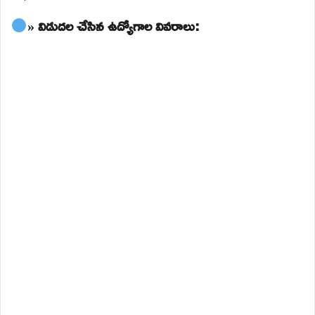
» విడుదల చేసిన ఉద్యోగాల వివరాలు: