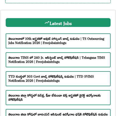
Latest Jobs
తెలంగాణాలో 10th అర్హతతో అవుట్ సోర్సింగ్ జాబ్స్ విడుదల | TS Outsourcing
Jobs Notification 2026 | Freejobsintelugu
తెలంగాణ TIMS లో 240 Jr. అసిస్టెంట్ జాబ్స్ నోటిఫికేషన్ | Telangana TIMS
Notification 2026 | Freejobsintelugu
TTD సంస్థలో 303 Govt జాబ్స్ నోటిఫికేషన్స్ విడుదల | TTD SVIMS
Notification 2026 | Freejobsintelugu
తెలంగాణ జిల్లా కోర్టులో పరీక్ష, ఫీజు లేకుండా టెన్త్ అర్హతతో డైరెక్ట్ ఉద్యోగాలకు
నోటిఫికేషన్
తెలంగాణ జిల్లా కోర్టులో జూనియర్ అసిస్టెంట్ ఉద్యోగాల భర్తీకి నోటిఫికేషన్ విడుదల