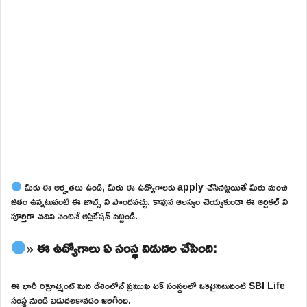
మీకు ఈ అర్హతలు ఉండి, మీరు ఈ ఉద్యోగాలకు apply చేసినట్లయితే మీరు మంచి
జీతం ఉన్నటువంటి ఈ జాబ్స్ ని పొందవచ్చు. కావున ఆలస్యం చెయ్యకుండా ఈ ఆర్టికల్ ని
పూర్తిగా చదివి వెంటనే అప్లికేషన్ పెట్టండి.
» ఈ ఉద్యోగాలు ఏ సంస్థ విడుదల చేసింది:
ఈ భారీ రిక్రూట్మెంట్ మన దేశంలోనే ప్రముఖ టెక్ సంస్థలలో ఒకటైనటువంటి SBI Life
సంస్థ నుండి విడుదలకావడం జరిగింది.