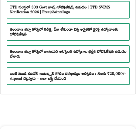
TTD సంస్థలో 303 Govt జాబ్స్ నోటిఫికేషన్స్ విడుదల | TTD SVIMS
Notification 2026 | Freejobsintelugu
తెలంగాణ జిల్లా కోర్టులో పరీక్ష, ఫీజు లేకుండా టెన్త్ అర్హతతో డైరెక్ట్ ఉద్యోగాలకు
నోటిఫికేషన్
తెలంగాణ జిల్లా కోర్టులో జూనియర్ అసిస్టెంట్ ఉద్యోగాల భర్తీకి నోటిఫికేషన్ విడుదల
చేశారు
ఇంటి నుండి పనిచేసే ఇంటర్న్షిప్ కోసం దరఖాస్తుల ఆహ్వానం : నెలకు ₹20,000/-
stipend చెల్లిస్తారు – ఇలా అప్లై చేయండి