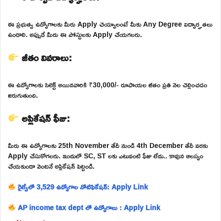
ఈ ప్రభుత్వ ఉద్యోగాలకు మీరు Apply చెయ్యాలంటే మీకు Any Degree విద్యార్హతలు
ఉండాలి. అప్పుడే మీరు ఈ పోస్టులకు Apply చేయగలరు.
జీతం వివరాలు:
ఈ ఉద్యోగాలకు సెలెక్ట్ అయినవారికి ₹30,000/- రూపాయల జీతం ప్రతి నెల చెల్లించడం
జరుగుతుంది.
అప్లికేషన్ ఫీజు:
మీరు ఈ ఉద్యోగాలకు 25th November తేదీ నుండి 4th December తేదీ వరకు
Apply చేసుకోగలరు. ఇందులో SC, ST లకు ఎటువంటి ఫీజు లేదు.. కావున ఆలస్యం
చేయకుండా వెంటనే అప్లికేషన్ పెట్టండి.
రైల్వేలో 3,529 ఉద్యోగాల నోటిఫికేషన్: Apply Link
AP income tax dept లో ఉద్యోగాలు : Apply Link