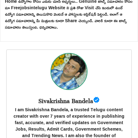
Home ఉద్యోగాల కోసం ఎదురు చూసే అభ్యర్థులు.. Genuine జాబ్స్ సమాచారం కోసం
మా Freejobsintelugu Website ని ప్రతి రోజు Visit చేసి ఇందులో ఉండే
ఉద్యోగ సమాచారాన్ని తెలుసుకొని వెంటనే ఆ పోస్టులకు అప్లికేషన్ పెట్టండి. అలాగే ఆ
ఉద్యోగ సమాచారాన్ని మీ మిత్రులకు కూడా Share చెయ్యండి. వారికి కూడా ఈ జాబ్స్
సమాచారం తెలుస్తుంది. ధన్యవాదాలు.
Sivakrishna Bandela
I am Sivakrishna Bandela, a trusted Telugu content
creator with over 7 years of experience in publishing
fast, accurate, and verified updates on Government
Jobs, Results, Admit Cards, Government Schemes,
and Trending News. I am also the founder of