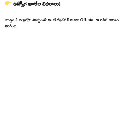
ఉద్యోగ ఖాళీల వివరాలు:
మొత్తం 2 జిల్లాల్లోని పోస్టులతో ఈ నోటిఫికేషన్ మనకు Official గా రిలీజ్ కావడం
జరిగింది.