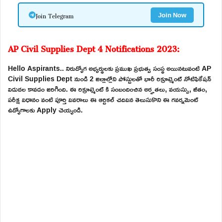
Join Telegram
Join Now
AP Civil Supplies Dept 4 Notifications 2023:
Hello Aspirants.. నిరుద్యోగ అభ్యర్థులకు ప్రముఖ ప్రభుత్వ సంస్థ అయినటువంటి AP
Civil Supplies Dept నుండి 2 జిల్లాల్లోని పోస్టులతో భారీ రిక్రూట్మెంట్ నోటిఫికేషన్
విడుదల కావడం జరిగింది. ఈ రిక్రూట్మెంట్ కి సంబందించిన అర్హతలు, వయస్సు, జీతం,
పరీక్ష విధానం వంటి పూర్తి వివరాలు ఈ ఆర్టికల్ చదివిన తెలుసుకొని ఈ గవర్నమెంట్
ఉద్యోగాలకు Apply చెయ్యండి.