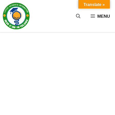
Skip
Translate »
to
content
MENU