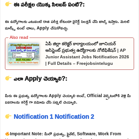
ఈ పరీక్షల యొక్క సిలబస్ ఏంటి?:
ఈ ఉద్యోగాలకు ఎటువంటి రాత పరీక్ష లేకుండా డైరెక్ట్ సెలక్షన్ చేసి జాబ్స్ ఇస్తారు. మెరిట్
మార్క్స్ ఉంటే చాలు, Apply చేసుకోవచ్చు.
ఏపీ జిల్లా కలెక్టర్ కార్యాలయంలో జూనియర్
అసిస్టెంట్ ప్రభుత్వ ఉద్యోగాలకు నోటిఫికేషన్ | AP
Junior Assistant Jobs Notification 2026
| Full Details – Freejobsintelugu
ఎలా Apply చెయ్యాలి?:
మీరు ఈ ప్రభుత్వ ఉద్యోగాలకు Apply చెయ్యాలి అంటే, Official వెబ్సైటులోకి వెళ్లి మీ
వివరాలను కరెక్ట్ గా నమోదు చేసి సబ్మిట్ చెయ్యాలి.
Notification 1
Notification 2
Important Note: మీలో ప్రభుత్వ, ప్రైవేట్, Software, Work From