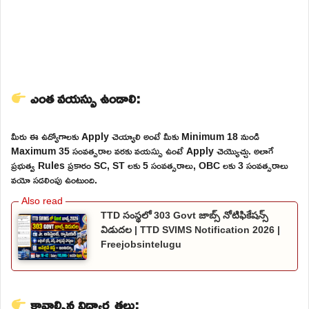
ఎంత వయస్సు ఉండాలి:
మీరు ఈ ఉద్యోగాలకు Apply చెయ్యాలి అంటే మీకు Minimum 18 నుండి
Maximum 35 సంవత్సరాల వరకు వయస్సు ఉంటే Apply చెయ్యొచ్చు. అలాగే
ప్రభుత్వ Rules ప్రకారం SC, ST లకు 5 సంవత్సరాలు, OBC లకు 3 సంవత్సరాలు
వయో సడలింపు ఉంటుంది.
TTD సంస్థలో 303 Govt జాబ్స్ నోటిఫికేషన్స్
విడుదల | TTD SVIMS Notification 2026 |
Freejobsintelugu
కావాల్సిన విద్యార్హతలు: