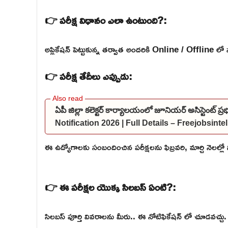
👉 పరీక్ష విధానం ఎలా ఉంటుంది?:
అప్లికేషన్ పెట్టుకున్న తర్వాత అందరికి Online / Offline లో 
👉 పరీక్ష తేదీలు ఎప్పుడు:
ఏపీ జిల్లా కలెక్టర్ కార్యాలయంలో జూనియర్ అసిస్టెంట్ 
Notification 2026 | Full Details – Freejobsint
ఈ ఉద్యోగాలకు సంబందించిన పరీక్షలను ఫిబ్రవరి, మార్చి నెలల్లో న
👉 ఈ పరీక్షల యొక్క సిలబస్ ఏంటి?:
సిలబస్ పూర్తి వివరాలను మీరు.. ఈ నోటిఫికేషన్ లో చూడవచ్చు.