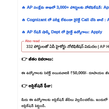
🔥 AP సంక్షేమ శాఖలో 3,000+ పోస్టులకు నోటిఫికేషన్: A
🔥 Cognizant లో పరీక్ష లేకుండా డైరెక్ట్ Call చేసి జాబ్ :
🔥 AP రేషన్ షాప్స్ Dept లో డైరక్ట్ ఉద్యోగాలు: Apply
332 పోస్టులతో ఏపీ హైకోర్టు నోటిఫికేషన్ విడుదల | A
👉 జీతం వివరాలు:
ఈ ఉద్యోగాలకు సెలెక్ట్ అయినవారికి ₹50,000/- రూపాయల జీతం
👉 అప్లికేషన్ ఫీజు:
మీరు ఈ ఉద్యోగాలకు అప్లికేషన్ తేదీలు వెల్లడించలేదు. ఇంద
అప్లికేషన్ పెట్టండి.