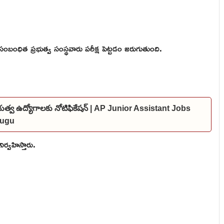
సంబంధిత ప్రభుత్వ సంస్థవారు పరీక్ష పెట్టడం జరుగుతుంది.
ప్రభుత్వ ఉద్యోగాలకు నోటిఫికేషన్ | AP Junior Assistant Jobs
elugu
ిర్వహిస్తారు.