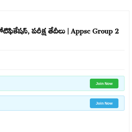
టిఫికేషన్, పరీక్ష తేదీలు | Appsc Group 2
Join Now
Join Now