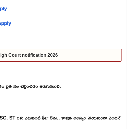
pply
 Apply
P High Court notification 2026
 ప్రతి నెల చెల్లించడం జరుగుతుంది.
ులో SC, ST లకు ఎటువంటి ఫీజు లేదు.. కావున ఆలస్యం చేయకుండా వెంటనే