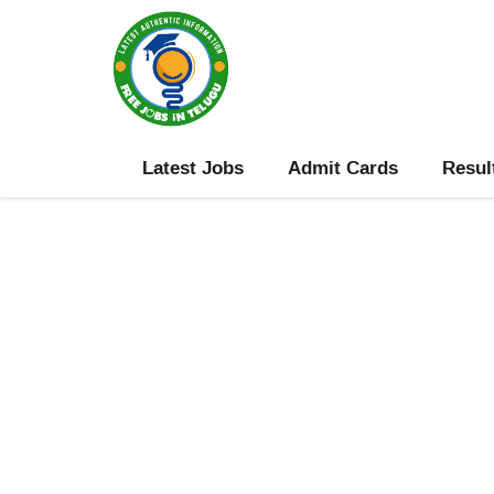
Skip
to
content
Latest Jobs
Admit Cards
Resul