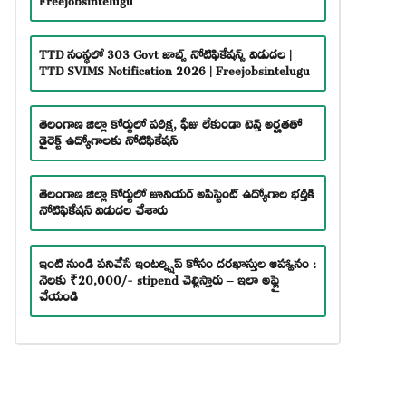
TTD సంస్థలో 303 Govt జాబ్స్ నోటిఫికేషన్స్ విడుదల |
TTD SVIMS Notification 2026 | Freejobsintelugu
తెలంగాణ జిల్లా కోర్టులో పరీక్ష, ఫీజు లేకుండా టెన్త్ అర్హతతో
డైరెక్ట్ ఉద్యోగాలకు నోటిఫికేషన్
తెలంగాణ జిల్లా కోర్టులో జూనియర్ అసిస్టెంట్ ఉద్యోగాల భర్తీకి
నోటిఫికేషన్ విడుదల చేశారు
ఇంటి నుండి పనిచేసే ఇంటర్న్షిప్ కోసం దరఖాస్తుల ఆహ్వానం :
నెలకు ₹20,000/- stipend చెల్లిస్తారు – ఇలా అప్లై
చేయండి