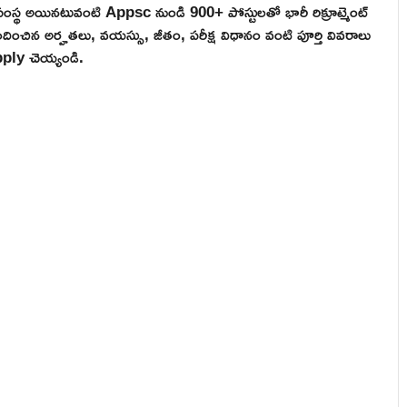
 సంస్థ అయినటువంటి Appsc నుండి 900+ పోస్టులతో భారీ రిక్రూట్మెంట్
బందించిన అర్హతలు, వయస్సు, జీతం, పరీక్ష విధానం వంటి పూర్తి వివరాలు
pply చెయ్యండి.