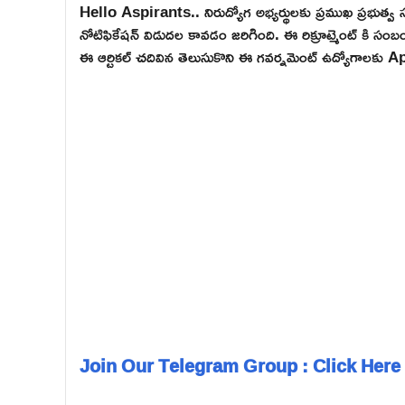
Hello Aspirants.. నిరుద్యోగ అభ్యర్థులకు ప్రముఖ ప్రభుత్వ
నోటిఫికేషన్ విడుదల కావడం జరిగింది. ఈ రిక్రూట్మెంట్ కి సం
ఈ ఆర్టికల్ చదివిన తెలుసుకొని ఈ గవర్నమెంట్ ఉద్యోగాలకు A
Join Our Telegram Group : Click Here