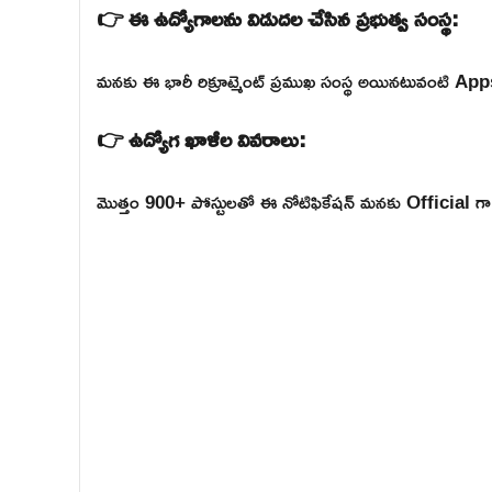
👉 ఈ ఉద్యోగాలను విడుదల చేసిన ప్రభుత్వ సంస్థ:
మనకు ఈ భారీ రిక్రూట్మెంట్ ప్రముఖ సంస్థ అయినటువంటి Ap
👉 ఉద్యోగ ఖాళీల వివరాలు:
మొత్తం 900+ పోస్టులతో ఈ నోటిఫికేషన్ మనకు Official గా ర