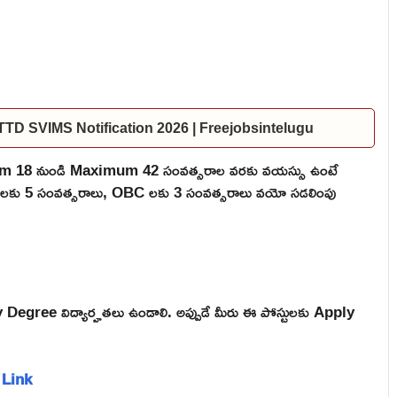
ల | TTD SVIMS Notification 2026 | Freejobsintelugu
mum 18 నుండి Maximum 42 సంవత్సరాల వరకు వయస్సు ఉంటే
 ST లకు 5 సంవత్సరాలు, OBC లకు 3 సంవత్సరాలు వయో సడలింపు
 Degree విద్యార్హతలు ఉండాలి. అప్పుడే మీరు ఈ పోస్టులకు Apply
y Link