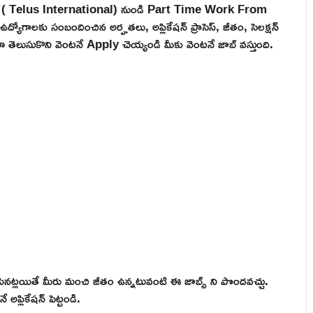
gle ( Telus International) నుండి Part Time Work From
యోగాలకు సంబందించిన అర్హతలు, అప్లికేషన్ ప్రాసెస్, జీతం, సెలక్షన్
ారా తెలుసుకొని వెంటనే Apply చెయ్యండి మీకు వెంటనే జాబ్ వస్తుంది.
నట్లయితే మీరు మంచి జీతం ఉన్నటువంటి ఈ జాబ్స్ ని పొందవచ్చు.
అప్లికేషన్ పెట్టండి.