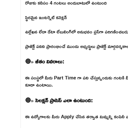
రోజుకు కనీసం 4 గంటలు అందుబాటులో ఉంటుంది
స్థిరమైన ఇంటర్నెట్ కనెక్షన్
ఉల్లేఖన లేదా డేటా లేబులింగ్‌లో అనుభవం ప్లస్‌గా పరిగణించబడ
ప్రాజెక్ట్ పనిని ప్రారంభించే ముందు అభ్యర్థులు ప్రాజెక్ట్ మార్గదర్శక
🔵» జీతం వివరాలు:
ఈ సంస్థలో మీరు Part Time గా పని చేస్తున్నందుకు గంటకి మీ
కూడా ఉంటాయి.
🔵» సెలక్షన్ ప్రాసెస్ ఎలా ఉంటుంది:
ఈ ఉద్యోగాలకు మీరు Apply చేసిన తర్వాత మిమ్మల్ని కంపెనీ వారు 