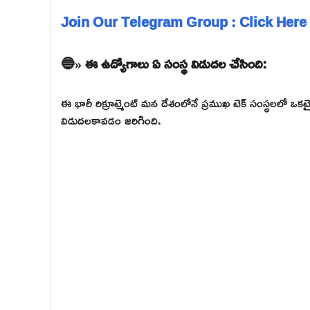
Join Our Telegram Group : Click Here
🔵» ఈ ఉద్యోగాలు ఏ సంస్థ విడుదల చేసింది:
ఈ భారీ రిక్రూట్మెంట్ మన దేశంలోనే ప్రముఖ టెక్ సంస్థలలో
విడుదలకావడం జరిగింది.