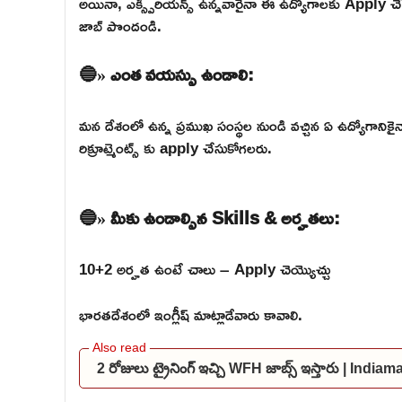
అయినా, ఎక్స్పీరియన్స్ ఉన్నవారైనా ఈ ఉద్యోగాలకు Apply చేసుకో
జాబ్ పొందండి.
🔵» ఎంత వయస్సు ఉండాలి:
మన దేశంలో ఉన్న ప్రముఖ సంస్థల నుండి వచ్చిన ఏ ఉద్యోగాన
రిక్రూట్మెంట్స్ కు apply చేసుకోగలరు.
🔵» మీకు ఉండాల్సిన Skills & అర్హతలు:
10+2 అర్హత ఉంటే చాలు – Apply చెయ్యొచ్చు
భారతదేశంలో ఇంగ్లీష్ మాట్లాడేవారు కావాలి.
2 రోజులు ట్రైనింగ్ ఇచ్చి WFH జాబ్స్ ఇస్తారు | I