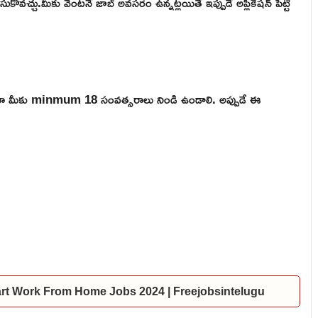
వచ్చు.మీకు వెంటనే జాబ్ అవసరం ఉన్నట్లయితే ఇప్పుడే అప్లికేషన్ పెట్టి
ికైనా మీకు minmum 18 సంవత్సరాలు నిండి ఉండాలి. అప్పుడే ఈ
ndiamart Work From Home Jobs 2024 | Freejobsintelugu