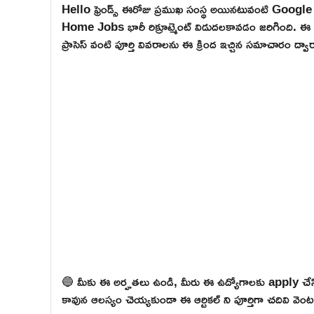
Hello ఫ్రెండ్స్ ఈరోజు ప్రముఖ సంస్థ అయినటువంటి Goo
Home Jobs భారీ రిక్రూట్మెంట్ విడుదలకావడం జరిగింది. ఈ ఉద్
ప్రాసెస్ వంటి పూర్తి వివరాలను ఈ క్రింద ఇచ్చిన సమాచారం ద్వ
🔵 మీకు ఈ అర్హతలు ఉండి, మీరు ఈ ఉద్యోగాలకు apply చేసి
కావున ఆలస్యం చెయ్యకుండా ఈ ఆర్టికల్ ని పూర్తిగా చదివి వెంటనే 