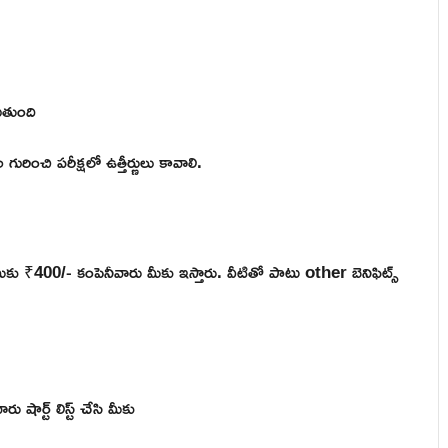
ుతుంది
ాల గురించి పరీక్షలో ఉత్తీర్ణులు కావాలి.
కు ₹400/- కంపెనీవారు మీకు ఇస్తారు. వీటితో పాటు other బెనిఫిట్స్
షార్ట్ లిస్ట్ చేసి మీకు