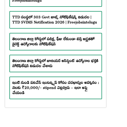
TTD సంస్థలో 303 Govt జాబ్స్ నోటిఫికేషన్స్ విడుదల |
TTD SVIMS Notification 2026 | Freejobsintelugu
తెలంగాణ జిల్లా కోర్టులో పరీక్ష, ఫీజు లేకుండా టెన్త్ అర్హతతో
డైరెక్ట్ ఉద్యోగాలకు నోటిఫికేషన్
తెలంగాణ జిల్లా కోర్టులో జూనియర్ అసిస్టెంట్ ఉద్యోగాల భర్తీకి
నోటిఫికేషన్ విడుదల చేశారు
ఇంటి నుండి పనిచేసే ఇంటర్న్షిప్ కోసం దరఖాస్తుల ఆహ్వానం :
నెలకు ₹20,000/- stipend చెల్లిస్తారు – ఇలా అప్లై
చేయండి