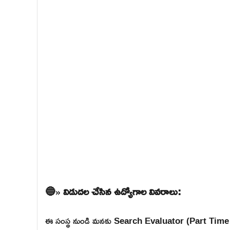
🔵» విడుదల చేసిన ఉద్యోగాల వివరాలు:
ఈ సంస్థ నుండి మనకు Search Evaluator (Part Tim