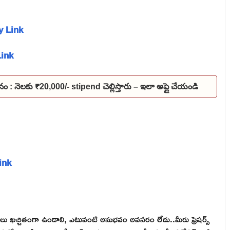
ply Link
Link
నం : నెలకు ₹20,000/- stipend చెల్లిస్తారు – ఇలా అప్లై చేయండి
Link
ఖచ్చితంగా ఉండాలి, ఎటువంటి అనుభవం అవసరం లేదు..మీరు ఫ్రెషర్స్