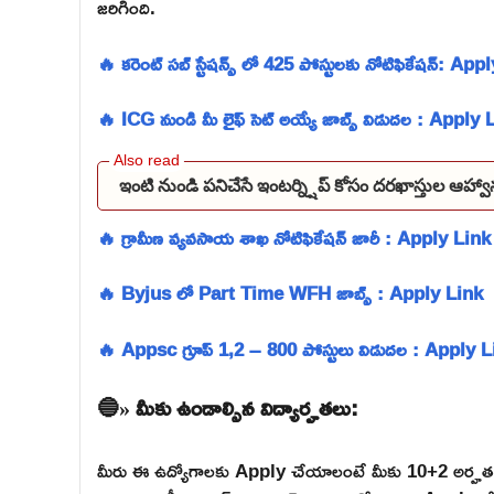
జరిగింది.
🔥 కరెంట్ సబ్ స్టేషన్స్ లో 425 పోస్టులకు నోటిఫికేషన్: Ap
🔥 ICG నుండి మీ లైఫ్ సెట్ అయ్యే జాబ్స్ విడుదల : Apply 
ఇంటి నుండి పనిచేసే ఇంటర్న్షిప్ కోసం దరఖాస్తుల ఆహ్వా
🔥 గ్రామీణ వ్యవసాయ శాఖ నోటిఫికేషన్ జారీ : Apply Link
🔥 Byjus లో Part Time WFH జాబ్స్ : Apply Link
🔥 Appsc గ్రూప్ 1,2 – 800 పోస్టులు విడుదల : Apply 
🔵» మీకు ఉండాల్సిన విద్యార్హతలు:
మీరు ఈ ఉద్యోగాలకు Apply చేయాలంటే మీకు 10+2 అర్హతలు 