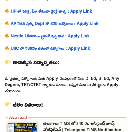
HP లో పరీక్ష, ఫీజు లేకుండా డైరెక్ట్ జాబ్స్ : Apply Link
AP రేషన్ షాప్స్ Dept లో 825 ఉద్యోగాలు : Apply Link
Nestle 10వారాలు ట్రైనింగ్ ఇచ్చి జాబ్ : Apply Link
UIIC లో ₹80వేల జీతంతో ఉద్యోగాలు : Apply Link
కావాల్సిన విద్యార్హతలు:
ఈ ప్రభుత్వ ఉద్యోగాలకు మీరు Apply చెయ్యాలంటే మీకు D. Ed, B. Ed, Any
Degree, TET/CTET అర్హతలు ఉండాలి. అప్పుడే మీరు ఈ పోస్టులకు Apply
చేయగలరు.
జీతం వివరాలు:
తెలంగాణ TIMS లో 240 Jr. అసిస్టెంట్ జాబ్స్
నోటిఫికేషన్ | Telangana TIMS Notification