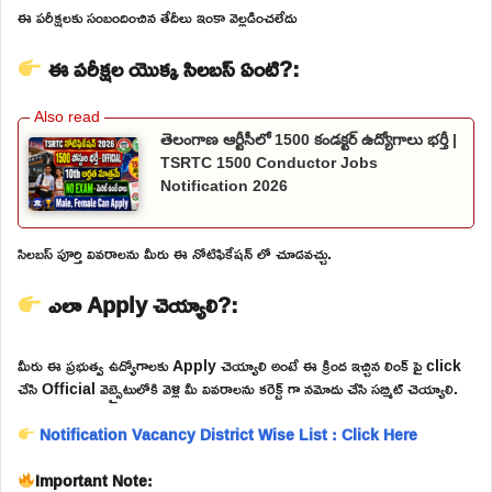
ఈ పరీక్షలకు సంబందించిన తేదీలు ఇంకా వెల్లడించలేదు
ఈ పరీక్షల యొక్క సిలబస్ ఏంటి?:
తెలంగాణ ఆర్టీసీలో 1500 కండక్టర్ ఉద్యోగాలు భర్తీ |
TSRTC 1500 Conductor Jobs
Notification 2026
సిలబస్ పూర్తి వివరాలను మీరు ఈ నోటిఫికేషన్ లో చూడవచ్చు.
ఎలా Apply చెయ్యాలి?:
మీరు ఈ ప్రభుత్వ ఉద్యోగాలకు Apply చెయ్యాలి అంటే ఈ క్రింద ఇచ్చిన లింక్ పై click
చేసి Official వెబ్సైటులోకి వెళ్లి మీ వివరాలను కరెక్ట్ గా నమోదు చేసి సబ్మిట్ చెయ్యాలి.
Notification Vacancy District Wise List : Click Here
Important Note: