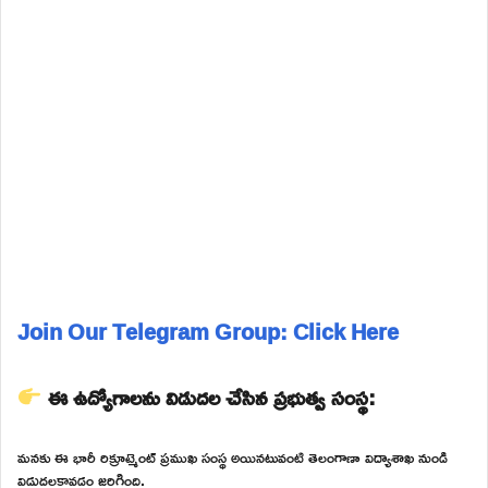
Join Our Telegram Group: Click Here
ఈ ఉద్యోగాలను విడుదల చేసిన ప్రభుత్వ సంస్థ:
మనకు ఈ భారీ రిక్రూట్మెంట్ ప్రముఖ సంస్థ అయినటువంటి తెలంగాణా విద్యాశాఖ నుండి
విడుదలకావడం జరిగింది.