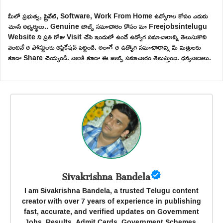
మీలో ప్రభుత్వ, ప్రైవేట్, Software, Work From Home ఉద్యోగాల కోసం ఎదురు
చూసే అభ్యర్థులు.. Genuine జాబ్స్ సమాచారం కోసం మా Freejobsintelugu
Website ని ప్రతి రోజు Visit చేసి ఇందులో ఉండే ఉద్యోగ సమాచారాన్ని తెలుసుకొని
వెంటనే ఆ పోస్టులకు అప్లికేషన్ పెట్టండి. అలాగే ఆ ఉద్యోగ సమాచారాన్ని మీ మిత్రులకు
కూడా Share చెయ్యండి. వారికి కూడా ఈ జాబ్స్ సమాచారం తెలుస్తుంది. ధన్యవాదాలు.
Sivakrishna Bandela
I am Sivakrishna Bandela, a trusted Telugu content
creator with over 7 years of experience in publishing
fast, accurate, and verified updates on Government
Jobs, Results, Admit Cards, Government Schemes,