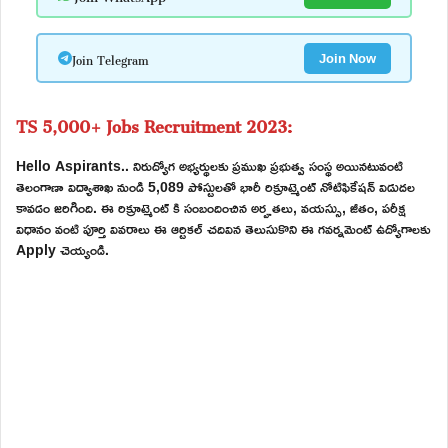
Join Telegram
Join Now
TS 5,000+ Jobs Recruitment 2023:
Hello Aspirants.. నిరుద్యోగ అభ్యర్థులకు ప్రముఖ ప్రభుత్వ సంస్థ అయినటువంటి
తెలంగాణా విద్యాశాఖ నుండి 5,089 పోస్టులతో భారీ రిక్రూట్మెంట్ నోటిఫికేషన్ విడుదల
కావడం జరిగింది. ఈ రిక్రూట్మెంట్ కి సంబందించిన అర్హతలు, వయస్సు, జీతం, పరీక్ష
విధానం వంటి పూర్తి వివరాలు ఈ ఆర్టికల్ చదివిన తెలుసుకొని ఈ గవర్నమెంట్ ఉద్యోగాలకు
Apply చెయ్యండి.