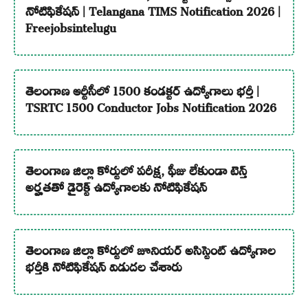
నోటిఫికేషన్ | Telangana TIMS Notification 2026 |
Freejobsintelugu
తెలంగాణ ఆర్టీసీలో 1500 కండక్టర్ ఉద్యోగాలు భర్తీ |
TSRTC 1500 Conductor Jobs Notification 2026
తెలంగాణ జిల్లా కోర్టులో పరీక్ష, ఫీజు లేకుండా టెన్త్
అర్హతతో డైరెక్ట్ ఉద్యోగాలకు నోటిఫికేషన్
తెలంగాణ జిల్లా కోర్టులో జూనియర్ అసిస్టెంట్ ఉద్యోగాల
భర్తీకి నోటిఫికేషన్ విడుదల చేశారు