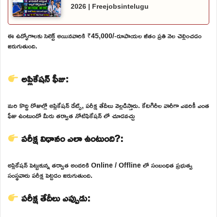
2026 | Freejobsintelugu
ఈ ఉద్యోగాలకు సెలెక్ట్ అయినవారికి ₹45,000/-రూపాయల జీతం ప్రతి నెల చెల్లించడం
జరుగుతుంది.
అప్లికేషన్ ఫీజు:
మరి కొద్ది రోజుల్లో అప్లికేషన్ డేట్స్, పరీక్ష తేదీలు వెల్లడిస్తారు. కేటగిరీల వారీగా ఎవరికీ ఎంత
ఫీజు ఉంటుందో మీరు తర్వాత నోటిఫికేషన్ లో చూడవచ్చు
పరీక్ష విధానం ఎలా ఉంటుంది?:
అప్లికేషన్ పెట్టుకున్న తర్వాత అందరికి Online / Offline లో సంబంధిత ప్రభుత్వ
సంస్థవారు పరీక్ష పెట్టడం జరుగుతుంది.
పరీక్ష తేదీలు ఎప్పుడు: