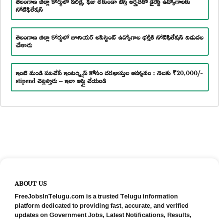
తెలంగాణ జిల్లా కోర్టులో పరీక్ష, ఫీజు లేకుండా టెన్త్ అర్హతతో డైరెక్ట్ ఉద్యోగాలకు
నోటిఫికేషన్
తెలంగాణ జిల్లా కోర్టులో జూనియర్ అసిస్టెంట్ ఉద్యోగాల భర్తీకి నోటిఫికేషన్ విడుదల
చేశారు
ఇంటి నుండి పనిచేసే ఇంటర్న్షిప్ కోసం దరఖాస్తుల ఆహ్వానం : నెలకు ₹20,000/-
stipend చెల్లిస్తారు – ఇలా అప్లై చేయండి
ABOUT US
FreeJobsInTelugu.com is a trusted Telugu information
platform dedicated to providing fast, accurate, and verified
updates on Government Jobs, Latest Notifications, Results,