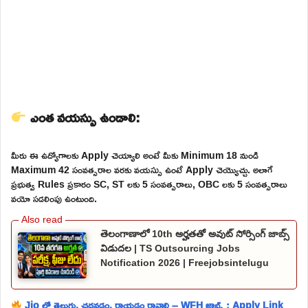
ఎంత వయస్సు ఉండాలి:
మీరు ఈ ఉద్యోగాలకు Apply చెయ్యాలి అంటే మీకు Minimum 18 నుండి
Maximum 42 సంవత్సరాల వరకు వయస్సు ఉంటే Apply చెయ్యొచ్చు. అలాగే
ప్రభుత్వ Rules ప్రకారం SC, ST లకు 5 సంవత్సరాలు, OBC లకు 5 సంవత్సరాలు
వయో సడలింపు ఉంటుంది.
తెలంగాణాలో 10th అర్హతతో అవుట్ సోర్సింగ్ జాబ్స్
విడుదల | TS Outsourcing Jobs
Notification 2026 | Freejobsintelugu
Jio లో తెలుగు, చదవడం, రాయడం రావాలి – WFH జాబ్స్ : Apply Link