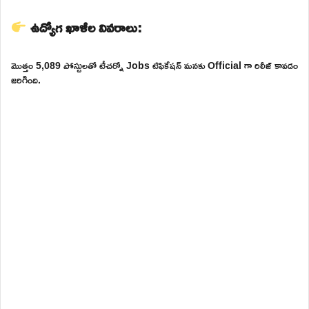
ఉద్యోగ ఖాళీల వివరాలు:
మొత్తం 5,089 పోస్టులతో టీచర్నో Jobs టిఫికేషన్ మనకు Official గా రిలీజ్ కావడం
జరిగింది.