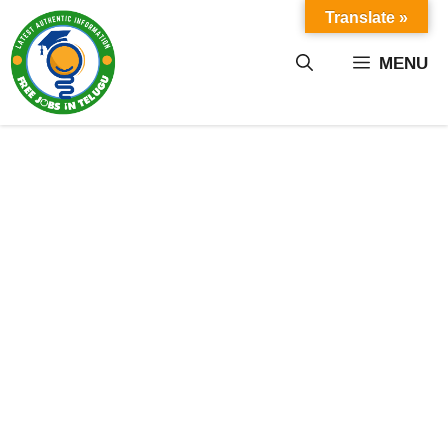
Skip
Translate »
to
content
MENU