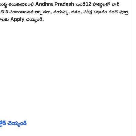
త్వ సంస్థ అయినటువంటి Andhra Pradesh నుండి12 పోస్టులతో భారీ
్మెంట్ కి సంబందించిన అర్హతలు, వయస్సు, జీతం, పరీక్ష విధానం వంటి పూర్తి
ోగాలకు Apply చెయ్యండి.
లోడ్ చెయ్యండి