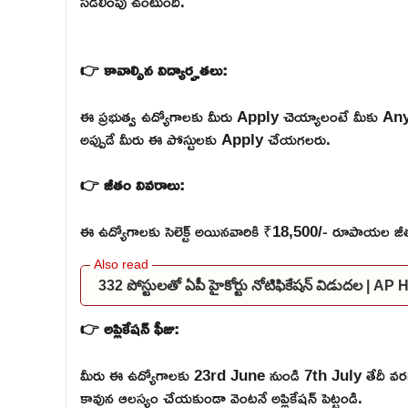
సడలింపు ఉంటుంది.
👉 కావాల్సిన విద్యార్హతలు:
ఈ ప్రభుత్వ ఉద్యోగాలకు మీరు Apply చెయ్యాలంటే మీకు Any 
అప్పుడే మీరు ఈ పోస్టులకు Apply చేయగలరు.
👉 జీతం వివరాలు:
ఈ ఉద్యోగాలకు సెలెక్ట్ అయినవారికి ₹18,500/- రూపాయల జీతం
332 పోస్టులతో ఏపీ హైకోర్టు నోటిఫికేషన్ విడుదల | A
👉 అప్లికేషన్ ఫీజు:
మీరు ఈ ఉద్యోగాలకు 23rd June నుండి 7th July తేదీ వర
కావున ఆలస్యం చేయకుండా వెంటనే అప్లికేషన్ పెట్టండి.