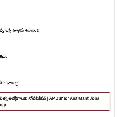
సీ టెస్ట్ మాత్రమే ఉంటుంది
ేదు.
లో చూడవచ్చు.
ప్రభుత్వ ఉద్యోగాలకు నోటిఫికేషన్ | AP Junior Assistant Jobs
elugu