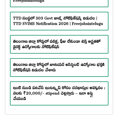
TTD సంస్థలో 303 Govt జాబ్స్ నోటిఫికేషన్స్ విడుదల |
TTD SVIMS Notification 2026 | Freejobsintelugu
తెలంగాణ జిల్లా కోర్టులో పరీక్ష, ఫీజు లేకుండా టెన్త్ అర్హతతో
డైరెక్ట్ ఉద్యోగాలకు నోటిఫికేషన్
తెలంగాణ జిల్లా కోర్టులో జూనియర్ అసిస్టెంట్ ఉద్యోగాల భర్తీకి
నోటిఫికేషన్ విడుదల చేశారు
ఇంటి నుండి పనిచేసే ఇంటర్న్షిప్ కోసం దరఖాస్తుల ఆహ్వానం :
నెలకు ₹20,000/- stipend చెల్లిస్తారు – ఇలా అప్లై
చేయండి