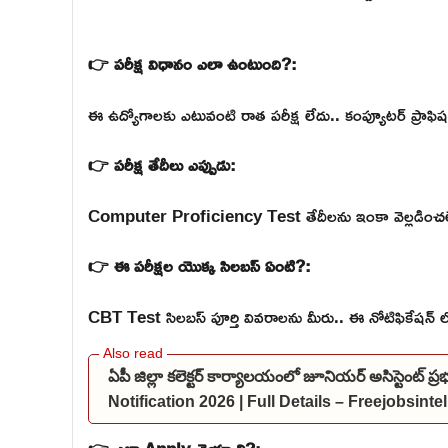
👉 పరీక్ష విధానం ఎలా ఉంటుంది?:
ఈ ఉద్యోగాలకు ఎటువంటి రాత పరీక్ష లేదు.. కంప్యూటర్ ప్రాఫిషన్
👉 పరీక్ష తేదీలు ఎప్పుడు:
Computer Proficiency Test తేదీలను ఇంకా వెల్లడించల
👉 ఈ పరీక్షల యొక్క సిలబస్ ఏంటి?:
CBT Test సిలబస్ పూర్తి వివరాలను మీరు.. ఈ నోటిఫికేషన్ 
ఏపీ జిల్లా కలెక్టర్ కార్యాలయంలో జూనియర్ అసిస్టెంట్ 
Notification 2026 | Full Details – Freejobsint