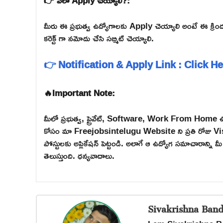
👉 ఎలా Apply చెయ్యాలి?:
మీరు ఈ ప్రభుత్వ ఉద్యోగాలకు Apply చెయ్యాలి అంటే ఈ క్రింద ఇచ
కరెక్ట్ గా నమోదు చేసి సబ్మిట్ చెయ్యాలి.
👉 Notification & Apply Link : Click H
🔥Important Note:
మీలో ప్రభుత్వ, ప్రైవేట్, Software, Work From Home ఉ
కోసం మా Freejobsintelugu Website ని ప్రతి రోజు Visit
పోస్టులకు అప్లికేషన్ పెట్టండి. అలాగే ఆ ఉద్యోగ సమాచారాన్న
తెలుస్తుంది. ధన్యవాదాలు.
Sivakrishna Band