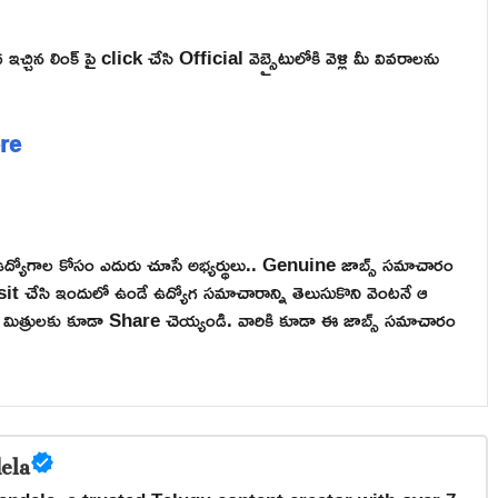
్చిన లింక్ పై click చేసి Official వెబ్సైటులోకి వెళ్లి మీ వివరాలను
ere
ద్యోగాల కోసం ఎదురు చూసే అభ్యర్థులు.. Genuine జాబ్స్ సమాచారం
 చేసి ఇందులో ఉండే ఉద్యోగ సమాచారాన్ని తెలుసుకొని వెంటనే ఆ
ి మీ మిత్రులకు కూడా Share చెయ్యండి. వారికి కూడా ఈ జాబ్స్ సమాచారం
ela