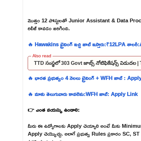
మొత్తం 12 పోస్టులతో Junior Assistant & Data Proc
రిలీజ్ కావడం జరిగింది.
🔥 Hawakins ట్రైనింగ్ ఇచ్చి జాబ్ ఇస్తారు:₹12LPA శాలర
TTD సంస్థలో 303 Govt జాబ్స్ నోటిఫికేషన్స్ విడుద
🔥 భారత ప్రభుత్వం 4 నెలలు ట్రైనింగ్ + WFH జాబ్ : Appl
🔥 మాకు తెలుగువారు కావలెను:WFH జాబ్: Apply Link
👉 ఎంత వయస్సు ఉండాలి:
మీరు ఈ ఉద్యోగాలకు Apply చెయ్యాలి అంటే మీకు Mini
Apply చెయ్యొచ్చు. అలాగే ప్రభుత్వ Rules ప్రకారం SC