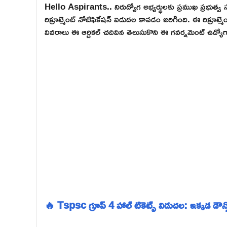
Hello Aspirants.. నిరుద్యోగ అభ్యర్థులకు ప్రముఖ ప్రభు
రిక్రూట్మెంట్ నోటిఫికేషన్ విడుదల కావడం జరిగింది. ఈ రిక్రూట
వివరాలు ఈ ఆర్టికల్ చదివిన తెలుసుకొని ఈ గవర్నమెంట్ ఉద్య
🔥 Tspsc గ్రూప్ 4 హాల్ టికెట్స్ విడుదల: ఇక్కడ డౌన్