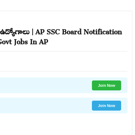
్ ఉద్యోగాలు | AP SSC Board Notification
Govt Jobs In AP
Join Now
Join Now