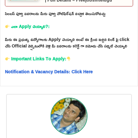
| Full Details – Freejobsintelugu
సిలబస్ పూర్తి వివరాలను మీరు పూర్తి నోటిఫికేషన్ వచ్చాక తెలుసుకోవచ్చు
ఎలా Apply చెయ్యాలి?:
మీరు ఈ ప్రభుత్వ ఉద్యోగాలకు Apply చెయ్యాలి అంటే ఈ క్రింద ఇచ్చిన లింక్ పై click
చేసి Official వెబ్సైటులోకి వెళ్లి మీ వివరాలను కరెక్ట్ గా నమోదు చేసి సబ్మిట్ చెయ్యాలి
Important Links To Apply:
Notification & Vacancy Details: Click Here