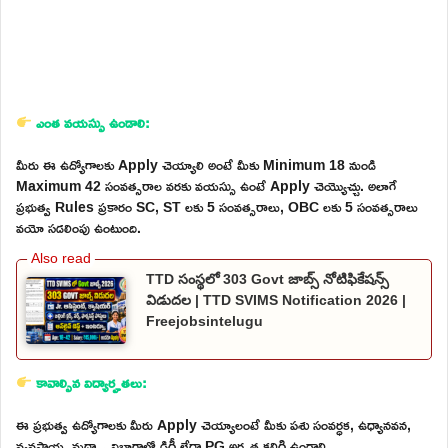
ఎంత వయస్సు ఉండాలి:
మీరు ఈ ఉద్యోగాలకు Apply చెయ్యాలి అంటే మీకు Minimum 18 నుండి
Maximum 42 సంవత్సరాల వరకు వయస్సు ఉంటే Apply చెయ్యొచ్చు. అలాగే
ప్రభుత్వ Rules ప్రకారం SC, ST లకు 5 సంవత్సరాలు, OBC లకు 5 సంవత్సరాలు
వయో సడలింపు ఉంటుంది.
TTD సంస్థలో 303 Govt జాబ్స్ నోటిఫికేషన్స్
విడుదల | TTD SVIMS Notification 2026 |
Freejobsintelugu
కావాల్సిన విద్యార్హతలు:
ఈ ప్రభుత్వ ఉద్యోగాలకు మీరు Apply చెయ్యాలంటే మీకు పశు సంవర్ధక, ఉధ్యానవన,
వ్యవసాయ, మథ్స్యా విభాగాల్లో డిగ్రీ లేదా PG అర్హత కలిగి ఉండాలి.