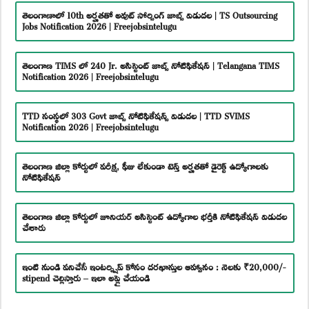
తెలంగాణాలో 10th అర్హతతో అవుట్ సోర్సింగ్ జాబ్స్ విడుదల | TS Outsourcing
Jobs Notification 2026 | Freejobsintelugu
తెలంగాణ TIMS లో 240 Jr. అసిస్టెంట్ జాబ్స్ నోటిఫికేషన్ | Telangana TIMS
Notification 2026 | Freejobsintelugu
TTD సంస్థలో 303 Govt జాబ్స్ నోటిఫికేషన్స్ విడుదల | TTD SVIMS
Notification 2026 | Freejobsintelugu
తెలంగాణ జిల్లా కోర్టులో పరీక్ష, ఫీజు లేకుండా టెన్త్ అర్హతతో డైరెక్ట్ ఉద్యోగాలకు
నోటిఫికేషన్
తెలంగాణ జిల్లా కోర్టులో జూనియర్ అసిస్టెంట్ ఉద్యోగాల భర్తీకి నోటిఫికేషన్ విడుదల
చేశారు
ఇంటి నుండి పనిచేసే ఇంటర్న్షిప్ కోసం దరఖాస్తుల ఆహ్వానం : నెలకు ₹20,000/-
stipend చెల్లిస్తారు – ఇలా అప్లై చేయండి