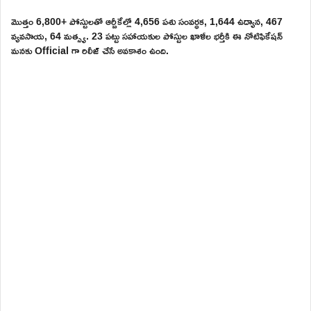
మొత్తం 6,800+ పోస్టులతో ఆర్బీకేల్లో 4,656 పశు సంవర్ధక, 1,644 ఉద్యాన, 467
వ్యవసాయ, 64 మత్స్య. 23 పట్టు సహాయకుల పోస్టుల ఖాళీల భర్తీకి ఈ నోటిఫికేషన్
మనకు Official గా రిలీజ్ చేసే అవకాశం ఉంది.