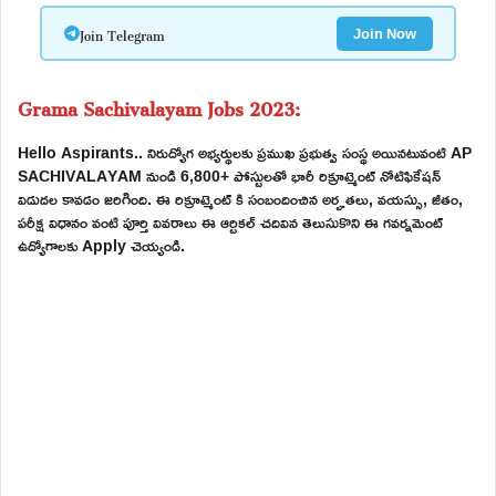
Join Telegram
Join Now
Grama Sachivalayam Jobs 2023:
Hello Aspirants.. నిరుద్యోగ అభ్యర్థులకు ప్రముఖ ప్రభుత్వ సంస్థ అయినటువంటి AP
SACHIVALAYAM నుండి 6,800+ పోస్టులతో భారీ రిక్రూట్మెంట్ నోటిఫికేషన్
విడుదల కావడం జరిగింది. ఈ రిక్రూట్మెంట్ కి సంబందించిన అర్హతలు, వయస్సు, జీతం,
పరీక్ష విధానం వంటి పూర్తి వివరాలు ఈ ఆర్టికల్ చదివిన తెలుసుకొని ఈ గవర్నమెంట్
ఉద్యోగాలకు Apply చెయ్యండి.