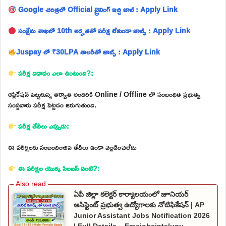
Google చరిత్రలో Official ట్రైనింగ్ ఇచ్చి జాబ్ : Apply Link
సంక్షేమ శాఖలో 10th అర్హతతో పరీక్ష లేకుండా జాబ్స్ : Apply Link
Juspay లో ₹30LPA శాలరీతో జాబ్స్ : Apply Link
పరీక్ష విధానం ఎలా ఉంటుంది?:
అప్లికేషన్ పెట్టుకున్న తర్వాత అందరికి Online / Offline లో సంబంధిత ప్రభుత్వ
సంస్థవారు పరీక్ష పెట్టడం జరుగుతుంది.
పరీక్ష తేదీలు ఎప్పుడు:
ఈ పరీక్షలకు సంబందించిన తేదీలు ఇంకా వెల్లడించలేదు
ఈ పరీక్షల యొక్క సిలబస్ ఏంటి?:
ఏపీ జిల్లా కలెక్టర్ కార్యాలయంలో జూనియర్
అసిస్టెంట్ ప్రభుత్వ ఉద్యోగాలకు నోటిఫికేషన్ | AP
Junior Assistant Jobs Notification 2026