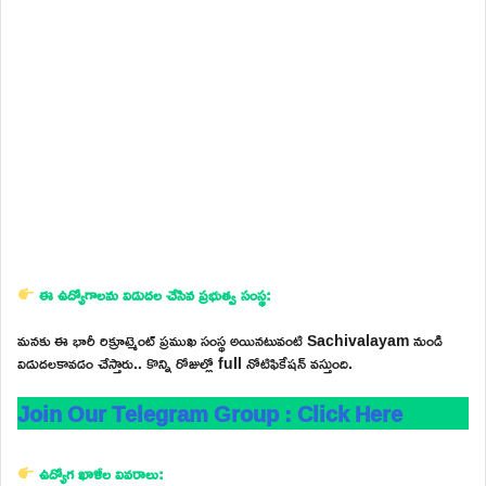
ఈ ఉద్యోగాలను విడుదల చేసిన ప్రభుత్వ సంస్థ:
మనకు ఈ భారీ రిక్రూట్మెంట్ ప్రముఖ సంస్థ అయినటువంటి Sachivalayam నుండి
విడుదలకావడం చేస్తారు.. కొన్ని రోజుల్లో full నోటిఫికేషన్ వస్తుంది.
Join Our Telegram Group : Click Here
ఉద్యోగ ఖాళీల వివరాలు: