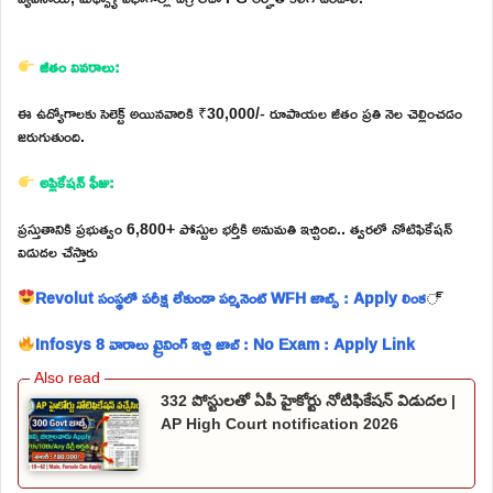
జీతం వివరాలు:
ఈ ఉద్యోగాలకు సెలెక్ట్ అయినవారికి ₹30,000/- రూపాయల జీతం ప్రతి నెల చెల్లించడం
జరుగుతుంది.
అప్లికేషన్ ఫీజు:
ప్రస్తుతానికి ప్రభుత్వం 6,800+ పోస్టుల భర్తీకి అనుమతి ఇచ్చింది.. త్వరలో నోటిఫికేషన్
విడుదల చేస్తారు
Revolut సంస్థలో పరీక్ష లేకుండా పర్మినెంట్ WFH జాబ్స్ : Apply లింక
్
Infosys 8 వారాలు ట్రైనింగ్ ఇచ్చి జాబ్ : No Exam : Apply Link
332 పోస్టులతో ఏపీ హైకోర్టు నోటిఫికేషన్ విడుదల |
AP High Court notification 2026