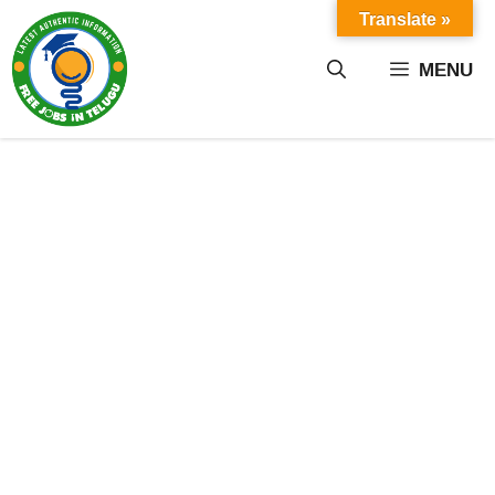
Skip
Translate »
to
content
MENU