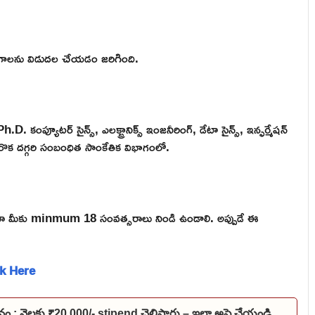
ాలను విడుదల చేయడం జరిగింది.
ంప్యూటర్ సైన్స్, ఎలక్ట్రానిక్స్ ఇంజనీరింగ్, డేటా సైన్స్, ఇన్ఫర్మేషన్
దా మరొక దగ్గరి సంబంధిత సాంకేతిక విభాగంలో.
ికైనా మీకు minmum 18 సంవత్సరాలు నిండి ఉండాలి. అప్పుడే ఈ
ck Here
నం : నెలకు ₹20,000/- stipend చెల్లిస్తారు – ఇలా అప్లై చేయండి