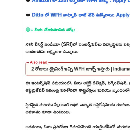
❤️
Amazon లో 12th అర్హతతో WFH జాబ్స్ : Apply 
❤️
Ditto లో WFH వాట్సాప్ చాట్ చేసే ఉద్యోగాలు: Appl
🔵
» మీరు చేయవలసిన వర్క్:
సోనీ రీసెర్చ్ ఇండియా (SRI)లో ఇంటర్న్‌షిప్‌లు విద్యార్థులకు ప
అందించడం లక్ష్యంగా ఉన్నాయి.
2 రోజులు ట్రైనింగ్ ఇచ్చి WFH జాబ్స్ ఇస్తారు | I
ఈ ఇంటర్న్‌షిప్ సమయంలో, మీరు ఆబ్జెక్ట్ డిటెక్షన్, సెగ్మెంటేషన
ఆప్టిమైజేషన్ పనులపై పరిశోధనా శాస్త్రవేత్తలు మరియు బృందంలోన
స్థిరమైన మరియు స్కేలబుల్ అధిక-నాణ్యత అప్లికేషన్‌లను ర
అవకాశం కూడా ఉంటుంది.
అదనంగా, మీరు ప్రతిరోజూ డెవలప్‌మెంట్ యాక్టివిటీస్‌లో చురుకుగ