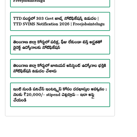
TTD సంస్థలో 303 Govt జాబ్స్ నోటిఫికేషన్స్ విడుదల |
TTD SVIMS Notification 2026 | Freejobsintelugu
తెలంగాణ జిల్లా కోర్టులో పరీక్ష, ఫీజు లేకుండా టెన్త్ అర్హతతో
డైరెక్ట్ ఉద్యోగాలకు నోటిఫికేషన్
తెలంగాణ జిల్లా కోర్టులో జూనియర్ అసిస్టెంట్ ఉద్యోగాల భర్తీకి
నోటిఫికేషన్ విడుదల చేశారు
ఇంటి నుండి పనిచేసే ఇంటర్న్షిప్ కోసం దరఖాస్తుల ఆహ్వానం :
నెలకు ₹20,000/- stipend చెల్లిస్తారు – ఇలా అప్లై
చేయండి