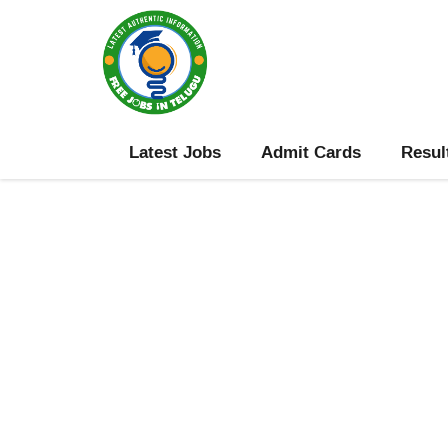
Skip
to
content
Latest Jobs
Admit Cards
Resul