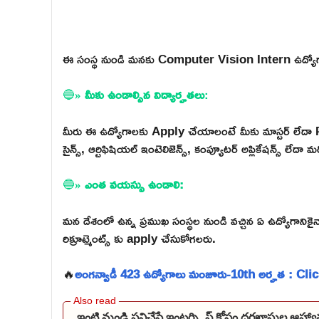
ఈ సంస్థ నుండి మనకు Computer Vision Intern ఉద్యోగ
🔵
» మీకు ఉండాల్సిన విద్యార్హతలు
:
మీరు ఈ ఉద్యోగాలకు Apply చేయాలంటే మీకు మాస్టర్ లేదా Ph.D. క
సైన్స్, ఆర్టిఫిషియల్ ఇంటెలిజెన్స్, కంప్యూటర్ అప్లికేషన్స్ లే
🔵
» ఎంత వయస్సు ఉండాలి:
మన దేశంలో ఉన్న ప్రముఖ సంస్థల నుండి వచ్చిన ఏ ఉద్యోగాన
రిక్రూట్మెంట్స్ కు apply చేసుకోగలరు.
🔥
అంగన్వాడీ 423 ఉద్యోగాలు మంజూరు-10th అర్హత : Cli
ఇంటి నుండి పనిచేసే ఇంటర్న్షిప్ కోసం దరఖాస్తుల ఆహ్వా