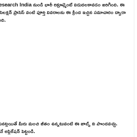
search India నుండి భారీ రిక్రూట్మెంట్ విడుదలకావడం జరిగింది. ఈ
ెలక్షన్ ప్రాసెస్ వంటి పూర్తి వివరాలను ఈ క్రింద ఇచ్చిన సమాచారం ద్వారా
ది.
నట్లయితే మీరు మంచి జీతం ఉన్నటువంటి ఈ జాబ్స్ ని పొందవచ్చు.
అప్లికేషన్ పెట్టండి.