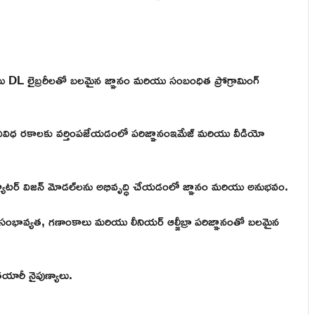
యు DL లైబ్రరీలతో బలమైన జ్ఞానం మరియు సంబంధిత ప్రోగ్రామింగ్
ు వివిధ రకాలకు వర్తింపజేయడంలో పరిజ్ఞానంఇమేజ్ మరియు వీడియో
ంప్యూటర్ విజన్ మోడల్‌లను అభివృద్ధి చేయడంలో జ్ఞానం మరియు అనుభవం.
ణితం, సంభావ్యత, గణాంకాలు మరియు లీనియర్ ఆల్జీబ్రా పరిజ్ఞానంతో బలమైన
తయారీ నైపుణ్యాలు.