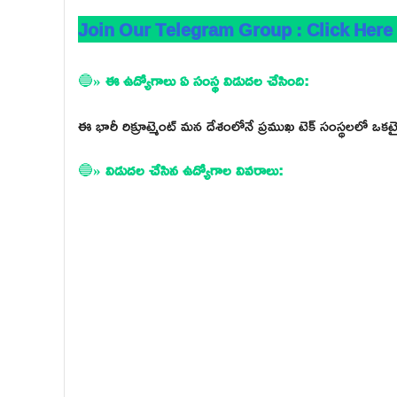
Join Our Telegram Group : Click Here
🔵
» ఈ ఉద్యోగాలు ఏ సంస్థ విడుదల చేసింది:
ఈ భారీ రిక్రూట్మెంట్ మన దేశంలోనే ప్రముఖ టెక్ సంస్థలలో 
🔵
» విడుదల చేసిన ఉద్యోగాల వివరాలు: