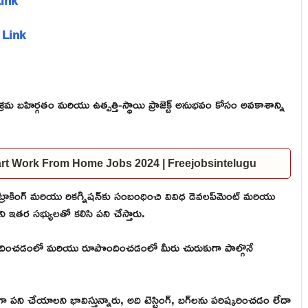
Link
y Link
రిశ్రమ బహిర్గతం మరియు ఉత్పత్తి-స్థాయి ప్రాజెక్ట్ అనుభవం కోసం అవకాశాన్ని
ndiamart Work From Home Jobs 2024 | Freejobsintelugu
్, ట్రాకింగ్ మరియు రికగ్నిషన్‌కు సంబంధించి వివిధ డెవలప్‌మెంట్ మరియు
ి ఇతర సభ్యులతో కలిసి పని చేస్తారు.
ూపొందించడంలో మరియు రూపొందించడంలో మీరు చురుకుగా పాల్గొనే
ా పని చేయాలని భావిస్తున్నారు, అది టెస్టింగ్, బగ్‌లను పరిష్కరించడం లేదా