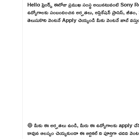
Hello ఫ్రెండ్స్ ఈరోజు ప్రముఖ సంస్థ అయినటువంటి Sony Re
ఉద్యోగాలకు సంబందించిన అర్హతలు, అప్లికేషన్ ప్రాసెస్, జీతం, స
తెలుసుకొని వెంటనే Apply చెయ్యండి మీకు వెంటనే జాబ్ వస్తుం
🔵 మీకు ఈ అర్హతలు ఉండి, మీరు ఈ ఉద్యోగాలకు apply చేసి
కావున ఆలస్యం చెయ్యకుండా ఈ ఆర్టికల్ ని పూర్తిగా చదివి వెంటనే 