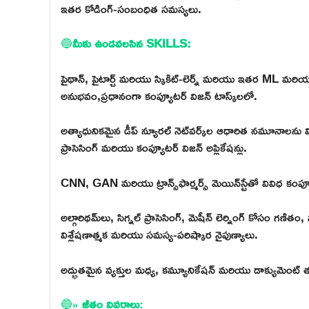
ఇతర కోడింగ్-సంబంధిత సమస్యలు.
🔵
మీకు ఉండవలసిన SKILLS:
పైథాన్, పైటార్చ్ మరియు స్కికిట్-లెర్న్ మరియు ఇతర ML మరి
అనుభవం,ప్రధానంగా కంప్యూటర్ విజన్ టాస్క్‌లలో.
అత్యాధునికమైన డీప్ న్యూరల్ నెట్‌వర్క్‌ల ఆధారిత నమూనాలన
ప్రాసెసింగ్ మరియు కంప్యూటర్ విజన్ అప్లికేషన్లు.
CNN, GAN మరియు ట్రాన్స్‌ఫార్మర్స్ మెయిన్‌స్టేతో వివిధ క
అల్గారిథమ్‌లు, సిగ్నల్ ప్రాసెసింగ్, మెషీన్ లెర్నింగ్ కోసం గ
విశ్లేషణాత్మక మరియు సమస్య-పరిష్కార నైపుణ్యాలు.
అద్భుతమైన వ్యక్తుల మధ్య, కమ్యూనికేషన్ మరియు డాక్యుమెంట్ 
🔵
» జీతం వివరాలు
: