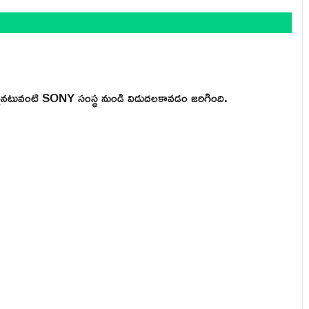
ఒకటైనటువంటి SONY సంస్థ నుండి విడుదలకావడం జరిగింది.