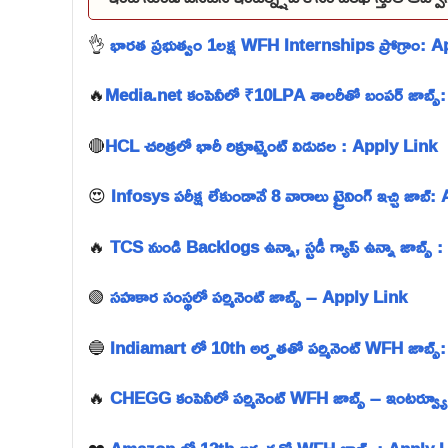
👌
భారత ప్రభుత్వం 1లక్ష WFH Internships ప్రోగ్రాం: 
🔥
Media.net కంపెనీలో ₹10LPA శాలరీతో బంపర్ జాబ్స్
🔴
HCL చరిత్రలో భారీ రిక్రూట్మెంట్ విడుదల : Apply Link
😍
Infosys పరీక్ష లేకుండానే 8 వారాలు ట్రైనింగ్ ఇచ్చి జాబ
🔥
TCS నుండి Backlogs ఉన్నా, స్టడీ గ్యాప్ ఉన్నా జాబ్స్
🟢
సహకార సంస్థలో పర్మినెంట్ జాబ్స్ – Apply Link
🔵
Indiamart లో 10th అర్హతతో పర్మినెంట్ WFH జాబ్స
🔥
CHEGG కంపెనీలో పర్మినెంట్ WFH జాబ్స్ – ఇంటర్వ్య