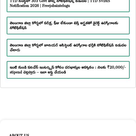
Notification 2026 | Freejobsintelugu
తెలంగాణ జిల్లా కోర్టులో పరీక్ష, ఫీజు లేకుండా టెన్త్ అర్హతతో డైరెక్ట్ ఉద్యోగాలకు
నోటిఫికేషన్
తెలంగాణ జిల్లా కోర్టులో జూనియర్ అసిస్టెంట్ ఉద్యోగాల భర్తీకి నోటిఫికేషన్ విడుదల
చేశారు
ఇంటి నుండి పనిచేసే ఇంటర్న్షిప్ కోసం దరఖాస్తుల ఆహ్వానం : నెలకు ₹20,000/-
stipend చెల్లిస్తారు – ఇలా అప్లై చేయండి
ABOUT US