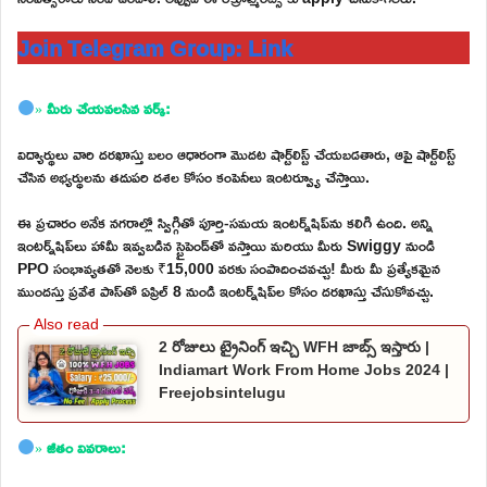
Join Telegram Group: Link
»
మీరు చేయవలసిన వర్క్:
విద్యార్థులు వారి దరఖాస్తు బలం ఆధారంగా మొదట షార్ట్‌లిస్ట్ చేయబడతారు, ఆపై షార్ట్‌లిస్ట్
చేసిన అభ్యర్థులను తదుపరి దశల కోసం కంపెనీలు ఇంటర్వ్యూ చేస్తాయి.
ఈ ప్రచారం అనేక నగరాల్లో స్విగ్గితో పూర్తి-సమయ ఇంటర్న్‌షిప్‌ను కలిగి ఉంది. అన్ని
ఇంటర్న్‌షిప్‌లు హామీ ఇవ్వబడిన స్టైపెండ్‌తో వస్తాయి మరియు మీరు Swiggy నుండి
PPO సంభావ్యతతో నెలకు ₹15,000 వరకు సంపాదించవచ్చు! మీరు మీ ప్రత్యేకమైన
ముందస్తు ప్రవేశ పాస్‌తో ఏప్రిల్ 8 నుండి ఇంటర్న్‌షిప్‌ల కోసం దరఖాస్తు చేసుకోవచ్చు.
2 రోజులు ట్రైనింగ్ ఇచ్చి WFH జాబ్స్ ఇస్తారు |
Indiamart Work From Home Jobs 2024 |
Freejobsintelugu
»
జీతం వివరాలు: