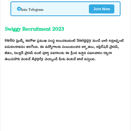
Join Telegram
Join Now
Swiggy Recruitment 2023
Hello ఫ్రెండ్స్ ఈరోజు ప్రముఖ సంస్థ అయినటువంటి Swiggy నుండి భారీ రిక్రూట్మెంట్
విడుదలకావడం జరిగింది. ఈ ఉద్యోగాలకు సంబందించిన అర్హతలు, అప్లికేషన్ ప్రాసెస్,
జీతం, సెలక్షన్ ప్రాసెస్ వంటి పూర్తి వివరాలను ఈ క్రింద ఇచ్చిన సమాచారం ద్వారా
తెలుసుకొని వెంటనే Apply చెయ్యండి మీకు వెంటనే జాబ్ వస్తుంది.