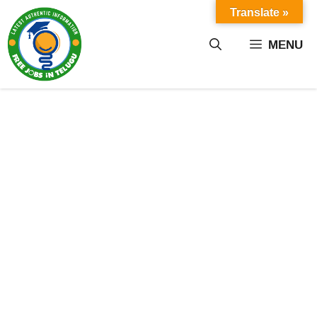
Skip
Translate »
to
content
MENU