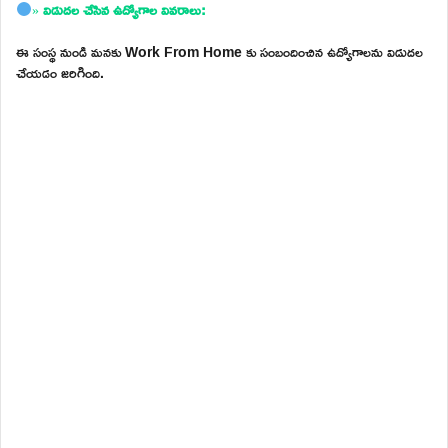
»
విడుదల చేసిన ఉద్యోగాల వివరాలు:
ఈ సంస్థ నుండి మనకు Work From Home కు సంబందించిన ఉద్యోగాలను విడుదల
చేయడం జరిగింది.