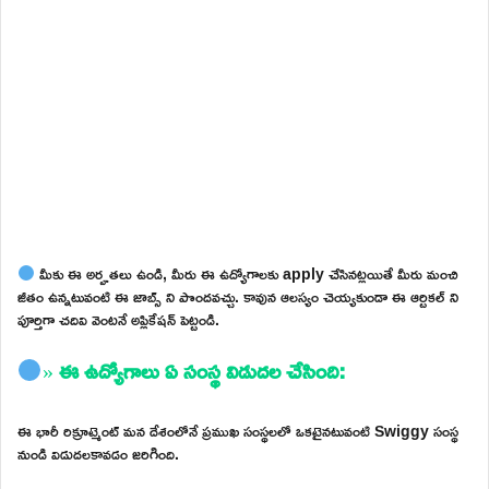
మీకు ఈ అర్హతలు ఉండి, మీరు ఈ ఉద్యోగాలకు apply చేసినట్లయితే మీరు మంచి
జీతం ఉన్నటువంటి ఈ జాబ్స్ ని పొందవచ్చు. కావున ఆలస్యం చెయ్యకుండా ఈ ఆర్టికల్ ని
పూర్తిగా చదివి వెంటనే అప్లికేషన్ పెట్టండి.
»
ఈ ఉద్యోగాలు ఏ సంస్థ విడుదల చేసింది:
ఈ భారీ రిక్రూట్మెంట్ మన దేశంలోనే ప్రముఖ సంస్థలలో ఒకటైనటువంటి Swiggy సంస్థ
నుండి విడుదలకావడం జరిగింది.