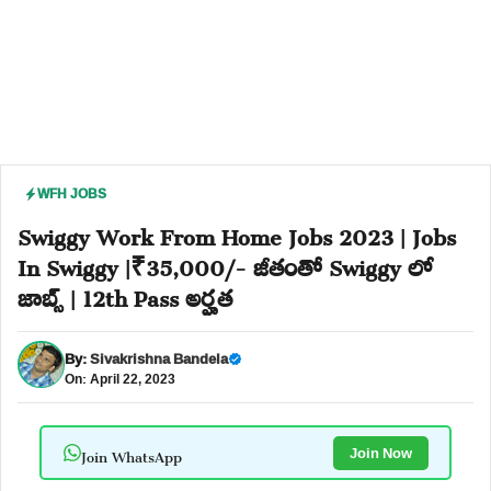
WFH JOBS
Swiggy Work From Home Jobs 2023 | Jobs
In Swiggy |₹35,000/- జీతంతో Swiggy లో
జాబ్స్ | 12th Pass అర్హత
By:
Sivakrishna Bandela
On: April 22, 2023
Join WhatsApp
Join Now