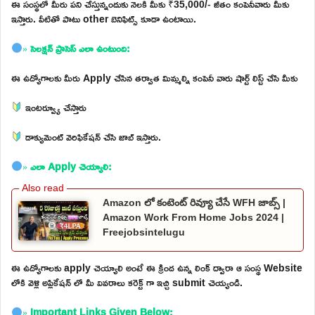
ఈ సంస్థలో మీరు పని చేస్తున్నందుకు నెలకి మీకు ₹35,000/- జీతం కంపెనీవారు మీకు
ఇస్తారు. వీటితో పాటు other బెనిఫిట్స్ కూడా ఉంటాయి.
»
సెలక్షన్ ప్రాసెస్ ఎలా ఉంటుంది:
ఈ ఉద్యోగాలకు మీరు Apply చేసిన తర్వాత మిమ్మల్ని కంపెనీ వారు షార్ట్ లిస్ట్ చేసి మీకు
ఇంటర్వ్యూ చేస్తారు
డాక్యుమెంట్ వెరిఫికేషన్ చేసి జాబ్ ఇస్తారు.
»
ఎలా Apply చెయ్యాలి:
Amazon లో కంటెంట్ రివ్యూ చేసే WFH జాబ్స్ |
Amazon Work From Home Jobs 2024 |
Freejobsintelugu
ఈ ఉద్యోగాలకు apply చెయ్యాలి అంటే ఈ క్రింద ఉన్న లింక్ ద్వారా ఆ సంస్థ Website
లోకి వెళ్లి అప్లికేషన్ లో మీ వివరాలు కరెక్ట్ గా ఇచ్చి submit చెయ్యండి.
»
Important Links Given Below: