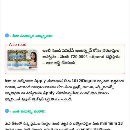
»
మీకు ఉండాల్సిన విద్యార్హతలు:
ఇంటి నుండి పనిచేసే ఇంటర్న్షిప్ కోసం దరఖాస్తుల
ఆహ్వానం : నెలకు ₹20,000/- stipend చెల్లిస్తారు
– ఇలా అప్లై చేయండి
మీరు ఈ ఉద్యోగాలకు Apply చేయాలంటే మీకు 10+2/Degree అర్హతలు ఖచ్చితంగా
ఉండాలి, ఎటువంటి అనుభవం అవసరం లేదు..మీరు ఫ్రెషర్స్ అయినా, ఎక్స్పీరియన్స్
ఉన్నవారైనా ఈ ఉద్యోగాలకు Apply చేసుకోవచ్చు.మీకు వెంటనే జాబ్ అవసరం
ఉన్నట్లయితే ఇప్పుడే అప్లికేషన్ పెట్టి జాబ్ పొందండి.
»
ఎంత వయస్సు ఉండాలి:
మన దేశంలో ఉన్న ప్రముఖ సంస్థల నుండి వచ్చిన ఏ ఉద్యోగానికైనా మీకు minmum 18
సంవత్సరాలు నిండి ఉండాలి. అప్పుడే ఈ రిక్రూట్మెంట్స్ కు apply చేసుకోగలరు.