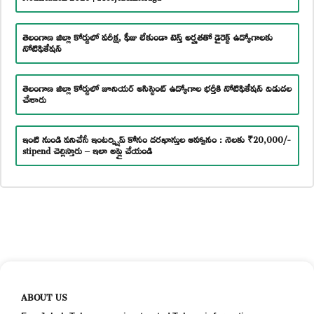
తెలంగాణ జిల్లా కోర్టులో పరీక్ష, ఫీజు లేకుండా టెన్త్ అర్హతతో డైరెక్ట్ ఉద్యోగాలకు
నోటిఫికేషన్
తెలంగాణ జిల్లా కోర్టులో జూనియర్ అసిస్టెంట్ ఉద్యోగాల భర్తీకి నోటిఫికేషన్ విడుదల
చేశారు
ఇంటి నుండి పనిచేసే ఇంటర్న్షిప్ కోసం దరఖాస్తుల ఆహ్వానం : నెలకు ₹20,000/-
stipend చెల్లిస్తారు – ఇలా అప్లై చేయండి
ABOUT US