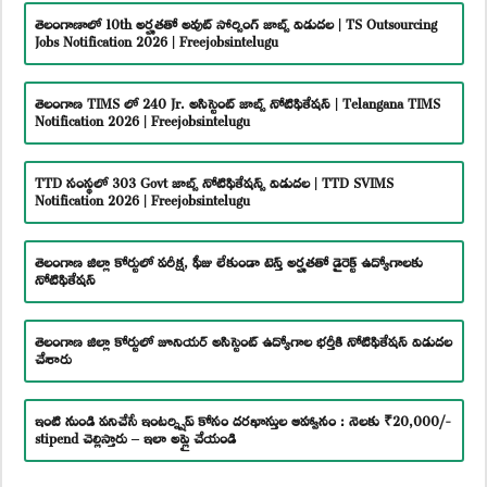
తెలంగాణాలో 10th అర్హతతో అవుట్ సోర్సింగ్ జాబ్స్ విడుదల | TS Outsourcing
Jobs Notification 2026 | Freejobsintelugu
తెలంగాణ TIMS లో 240 Jr. అసిస్టెంట్ జాబ్స్ నోటిఫికేషన్ | Telangana TIMS
Notification 2026 | Freejobsintelugu
TTD సంస్థలో 303 Govt జాబ్స్ నోటిఫికేషన్స్ విడుదల | TTD SVIMS
Notification 2026 | Freejobsintelugu
తెలంగాణ జిల్లా కోర్టులో పరీక్ష, ఫీజు లేకుండా టెన్త్ అర్హతతో డైరెక్ట్ ఉద్యోగాలకు
నోటిఫికేషన్
తెలంగాణ జిల్లా కోర్టులో జూనియర్ అసిస్టెంట్ ఉద్యోగాల భర్తీకి నోటిఫికేషన్ విడుదల
చేశారు
ఇంటి నుండి పనిచేసే ఇంటర్న్షిప్ కోసం దరఖాస్తుల ఆహ్వానం : నెలకు ₹20,000/-
stipend చెల్లిస్తారు – ఇలా అప్లై చేయండి