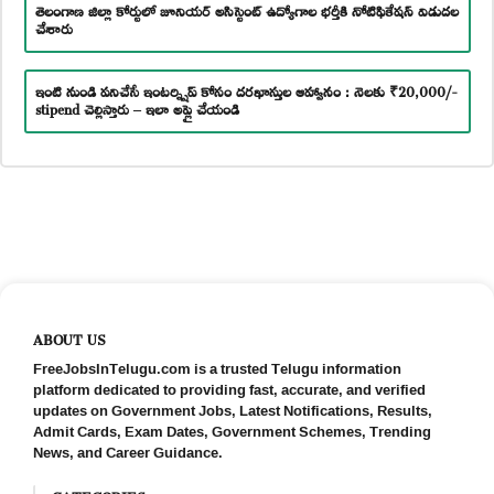
తెలంగాణ జిల్లా కోర్టులో జూనియర్ అసిస్టెంట్ ఉద్యోగాల భర్తీకి నోటిఫికేషన్ విడుదల
చేశారు
ఇంటి నుండి పనిచేసే ఇంటర్న్షిప్ కోసం దరఖాస్తుల ఆహ్వానం : నెలకు ₹20,000/-
stipend చెల్లిస్తారు – ఇలా అప్లై చేయండి
ABOUT US
FreeJobsInTelugu.com is a trusted Telugu information
platform dedicated to providing fast, accurate, and verified
updates on Government Jobs, Latest Notifications, Results,
Admit Cards, Exam Dates, Government Schemes, Trending
News, and Career Guidance.