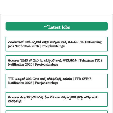
Latest Jobs
తెలంగాణాలో 10th అర్హతతో అవుట్ సోర్సింగ్ జాబ్స్ విడుదల | TS Outsourcing
Jobs Notification 2026 | Freejobsintelugu
తెలంగాణ TIMS లో 240 Jr. అసిస్టెంట్ జాబ్స్ నోటిఫికేషన్ | Telangana TIMS
Notification 2026 | Freejobsintelugu
TTD సంస్థలో 303 Govt జాబ్స్ నోటిఫికేషన్స్ విడుదల | TTD SVIMS
Notification 2026 | Freejobsintelugu
తెలంగాణ జిల్లా కోర్టులో పరీక్ష, ఫీజు లేకుండా టెన్త్ అర్హతతో డైరెక్ట్ ఉద్యోగాలకు
నోటిఫికేషన్