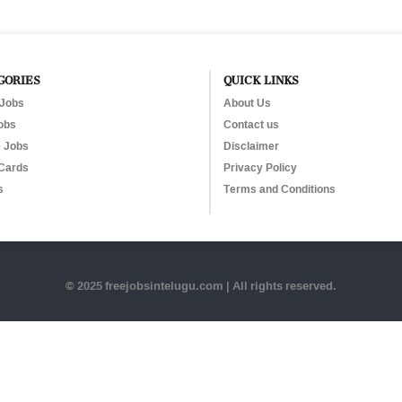
GORIES
QUICK LINKS
 Jobs
About Us
obs
Contact us
e Jobs
Disclaimer
Cards
Privacy Policy
s
Terms and Conditions
© 2025 freejobsintelugu.com | All rights reserved.