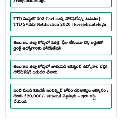
TTD సంస్థలో 303 Govt జాబ్స్ నోటిఫికేషన్స్ విడుదల |
TTD SVIMS Notification 2026 | Freejobsintelugu
తెలంగాణ జిల్లా కోర్టులో పరీక్ష, ఫీజు లేకుండా టెన్త్ అర్హతతో
డైరెక్ట్ ఉద్యోగాలకు నోటిఫికేషన్
తెలంగాణ జిల్లా కోర్టులో జూనియర్ అసిస్టెంట్ ఉద్యోగాల భర్తీకి
నోటిఫికేషన్ విడుదల చేశారు
ఇంటి నుండి పనిచేసే ఇంటర్న్షిప్ కోసం దరఖాస్తుల ఆహ్వానం :
నెలకు ₹20,000/- stipend చెల్లిస్తారు – ఇలా అప్లై
చేయండి