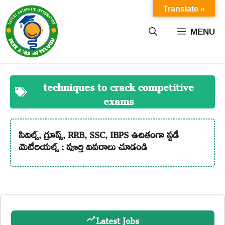
Skip
Translate »
to
content
MENU
techniques to crack competitive
exams
సివిల్స్, గ్రూప్స్, RRB, SSC, IBPS ఉచితంగా స్టడీ
మెటీరియల్స్ : పూర్తి వివరాలు చూడండి
Latest Jobs