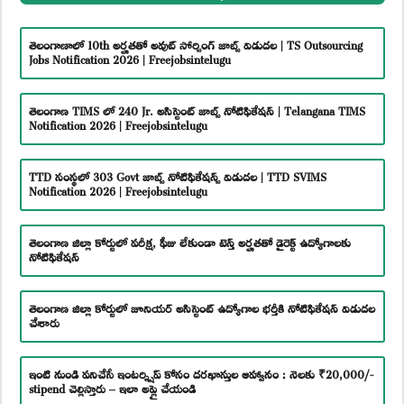
తెలంగాణాలో 10th అర్హతతో అవుట్ సోర్సింగ్ జాబ్స్ విడుదల | TS Outsourcing
Jobs Notification 2026 | Freejobsintelugu
తెలంగాణ TIMS లో 240 Jr. అసిస్టెంట్ జాబ్స్ నోటిఫికేషన్ | Telangana TIMS
Notification 2026 | Freejobsintelugu
TTD సంస్థలో 303 Govt జాబ్స్ నోటిఫికేషన్స్ విడుదల | TTD SVIMS
Notification 2026 | Freejobsintelugu
తెలంగాణ జిల్లా కోర్టులో పరీక్ష, ఫీజు లేకుండా టెన్త్ అర్హతతో డైరెక్ట్ ఉద్యోగాలకు
నోటిఫికేషన్
తెలంగాణ జిల్లా కోర్టులో జూనియర్ అసిస్టెంట్ ఉద్యోగాల భర్తీకి నోటిఫికేషన్ విడుదల
చేశారు
ఇంటి నుండి పనిచేసే ఇంటర్న్షిప్ కోసం దరఖాస్తుల ఆహ్వానం : నెలకు ₹20,000/-
stipend చెల్లిస్తారు – ఇలా అప్లై చేయండి