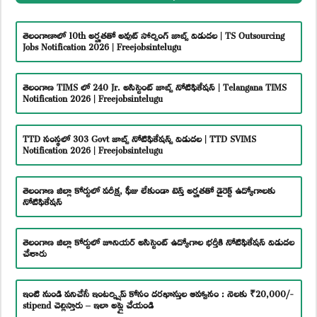
తెలంగాణాలో 10th అర్హతతో అవుట్ సోర్సింగ్ జాబ్స్ విడుదల | TS Outsourcing
Jobs Notification 2026 | Freejobsintelugu
తెలంగాణ TIMS లో 240 Jr. అసిస్టెంట్ జాబ్స్ నోటిఫికేషన్ | Telangana TIMS
Notification 2026 | Freejobsintelugu
TTD సంస్థలో 303 Govt జాబ్స్ నోటిఫికేషన్స్ విడుదల | TTD SVIMS
Notification 2026 | Freejobsintelugu
తెలంగాణ జిల్లా కోర్టులో పరీక్ష, ఫీజు లేకుండా టెన్త్ అర్హతతో డైరెక్ట్ ఉద్యోగాలకు
నోటిఫికేషన్
తెలంగాణ జిల్లా కోర్టులో జూనియర్ అసిస్టెంట్ ఉద్యోగాల భర్తీకి నోటిఫికేషన్ విడుదల
చేశారు
ఇంటి నుండి పనిచేసే ఇంటర్న్షిప్ కోసం దరఖాస్తుల ఆహ్వానం : నెలకు ₹20,000/-
stipend చెల్లిస్తారు – ఇలా అప్లై చేయండి