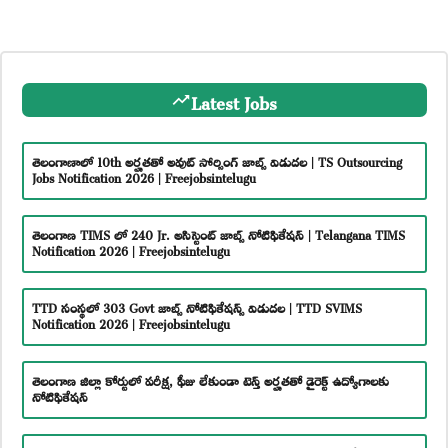
Latest Jobs
తెలంగాణాలో 10th అర్హతతో అవుట్ సోర్సింగ్ జాబ్స్ విడుదల | TS Outsourcing
Jobs Notification 2026 | Freejobsintelugu
తెలంగాణ TIMS లో 240 Jr. అసిస్టెంట్ జాబ్స్ నోటిఫికేషన్ | Telangana TIMS
Notification 2026 | Freejobsintelugu
TTD సంస్థలో 303 Govt జాబ్స్ నోటిఫికేషన్స్ విడుదల | TTD SVIMS
Notification 2026 | Freejobsintelugu
తెలంగాణ జిల్లా కోర్టులో పరీక్ష, ఫీజు లేకుండా టెన్త్ అర్హతతో డైరెక్ట్ ఉద్యోగాలకు
నోటిఫికేషన్