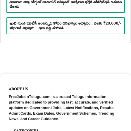
తెలంగాణ జిల్లా కోర్టులో జూనియర్ అసిస్టెంట్ ఉద్యోగాల భర్తీకి నోటిఫికేషన్ విడుదల
చేశారు
ఇంటి నుండి పనిచేసే ఇంటర్న్షిప్ కోసం దరఖాస్తుల ఆహ్వానం : నెలకు ₹20,000/-
stipend చెల్లిస్తారు – ఇలా అప్లై చేయండి
ABOUT US
FreeJobsInTelugu.com is a trusted Telugu information
platform dedicated to providing fast, accurate, and verified
updates on Government Jobs, Latest Notifications, Results,
Admit Cards, Exam Dates, Government Schemes, Trending
News, and Career Guidance.
CATEGORIES