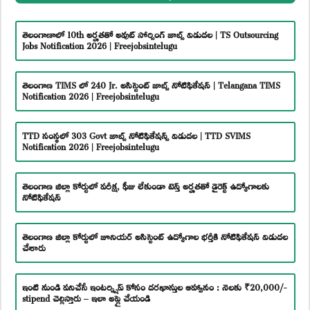
తెలంగాణాలో 10th అర్హతతో అవుట్ సోర్సింగ్ జాబ్స్ విడుదల | TS Outsourcing
Jobs Notification 2026 | Freejobsintelugu
తెలంగాణ TIMS లో 240 Jr. అసిస్టెంట్ జాబ్స్ నోటిఫికేషన్ | Telangana TIMS
Notification 2026 | Freejobsintelugu
TTD సంస్థలో 303 Govt జాబ్స్ నోటిఫికేషన్స్ విడుదల | TTD SVIMS
Notification 2026 | Freejobsintelugu
తెలంగాణ జిల్లా కోర్టులో పరీక్ష, ఫీజు లేకుండా టెన్త్ అర్హతతో డైరెక్ట్ ఉద్యోగాలకు
నోటిఫికేషన్
తెలంగాణ జిల్లా కోర్టులో జూనియర్ అసిస్టెంట్ ఉద్యోగాల భర్తీకి నోటిఫికేషన్ విడుదల
చేశారు
ఇంటి నుండి పనిచేసే ఇంటర్న్షిప్ కోసం దరఖాస్తుల ఆహ్వానం : నెలకు ₹20,000/-
stipend చెల్లిస్తారు – ఇలా అప్లై చేయండి