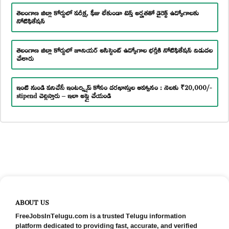
తెలంగాణ జిల్లా కోర్టులో పరీక్ష, ఫీజు లేకుండా టెన్త్ అర్హతతో డైరెక్ట్ ఉద్యోగాలకు
నోటిఫికేషన్
తెలంగాణ జిల్లా కోర్టులో జూనియర్ అసిస్టెంట్ ఉద్యోగాల భర్తీకి నోటిఫికేషన్ విడుదల
చేశారు
ఇంటి నుండి పనిచేసే ఇంటర్న్షిప్ కోసం దరఖాస్తుల ఆహ్వానం : నెలకు ₹20,000/-
stipend చెల్లిస్తారు – ఇలా అప్లై చేయండి
ABOUT US
FreeJobsInTelugu.com is a trusted Telugu information
platform dedicated to providing fast, accurate, and verified