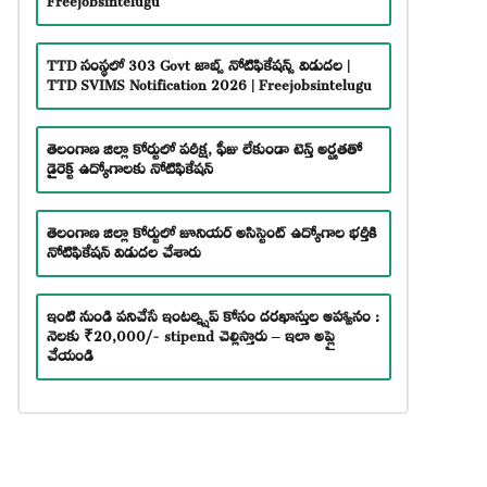
TTD సంస్థలో 303 Govt జాబ్స్ నోటిఫికేషన్స్ విడుదల |
TTD SVIMS Notification 2026 | Freejobsintelugu
తెలంగాణ జిల్లా కోర్టులో పరీక్ష, ఫీజు లేకుండా టెన్త్ అర్హతతో
డైరెక్ట్ ఉద్యోగాలకు నోటిఫికేషన్
తెలంగాణ జిల్లా కోర్టులో జూనియర్ అసిస్టెంట్ ఉద్యోగాల భర్తీకి
నోటిఫికేషన్ విడుదల చేశారు
ఇంటి నుండి పనిచేసే ఇంటర్న్షిప్ కోసం దరఖాస్తుల ఆహ్వానం :
నెలకు ₹20,000/- stipend చెల్లిస్తారు – ఇలా అప్లై
చేయండి