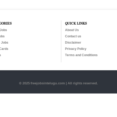
GORIES
QUICK LINKS
 Jobs
About Us
obs
Contact us
e Jobs
Disclaimer
Cards
Privacy Policy
s
Terms and Conditions
© 2025 freejobsintelugu.com | All rights reserved.