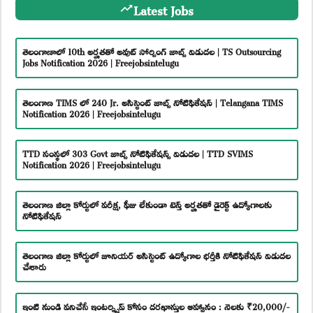
Latest Jobs
తెలంగాణాలో 10th అర్హతతో అవుట్ సోర్సింగ్ జాబ్స్ విడుదల | TS Outsourcing
Jobs Notification 2026 | Freejobsintelugu
తెలంగాణ TIMS లో 240 Jr. అసిస్టెంట్ జాబ్స్ నోటిఫికేషన్ | Telangana TIMS
Notification 2026 | Freejobsintelugu
TTD సంస్థలో 303 Govt జాబ్స్ నోటిఫికేషన్స్ విడుదల | TTD SVIMS
Notification 2026 | Freejobsintelugu
తెలంగాణ జిల్లా కోర్టులో పరీక్ష, ఫీజు లేకుండా టెన్త్ అర్హతతో డైరెక్ట్ ఉద్యోగాలకు
నోటిఫికేషన్
తెలంగాణ జిల్లా కోర్టులో జూనియర్ అసిస్టెంట్ ఉద్యోగాల భర్తీకి నోటిఫికేషన్ విడుదల
చేశారు
ఇంటి నుండి పనిచేసే ఇంటర్న్షిప్ కోసం దరఖాస్తుల ఆహ్వానం : నెలకు ₹20,000/-