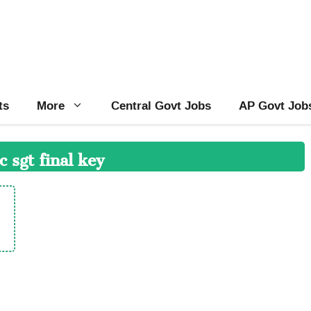
ts
More
Central Govt Jobs
AP Govt Job
c sgt final key