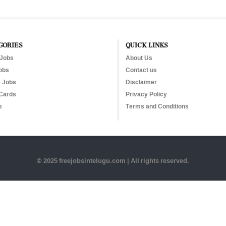
GORIES
QUICK LINKS
 Jobs
About Us
obs
Contact us
e Jobs
Disclaimer
Cards
Privacy Policy
s
Terms and Conditions
© 2025 freejobsintelugu.com | All rights reserved.