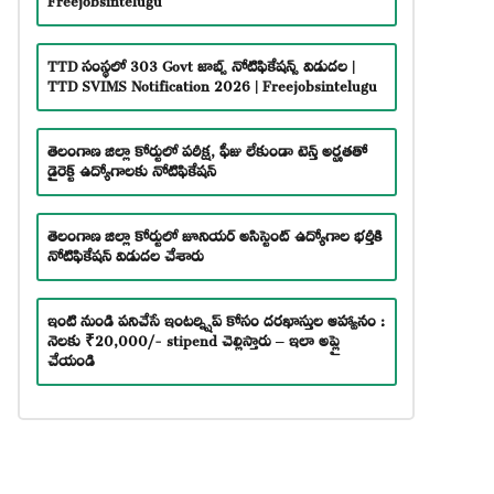
TTD సంస్థలో 303 Govt జాబ్స్ నోటిఫికేషన్స్ విడుదల |
TTD SVIMS Notification 2026 | Freejobsintelugu
తెలంగాణ జిల్లా కోర్టులో పరీక్ష, ఫీజు లేకుండా టెన్త్ అర్హతతో
డైరెక్ట్ ఉద్యోగాలకు నోటిఫికేషన్
తెలంగాణ జిల్లా కోర్టులో జూనియర్ అసిస్టెంట్ ఉద్యోగాల భర్తీకి
నోటిఫికేషన్ విడుదల చేశారు
ఇంటి నుండి పనిచేసే ఇంటర్న్షిప్ కోసం దరఖాస్తుల ఆహ్వానం :
నెలకు ₹20,000/- stipend చెల్లిస్తారు – ఇలా అప్లై
చేయండి