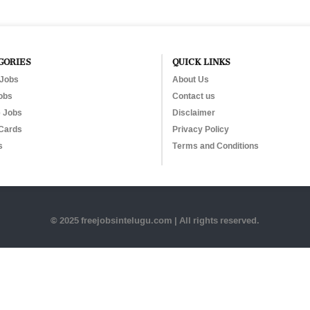
GORIES
QUICK LINKS
 Jobs
About Us
obs
Contact us
e Jobs
Disclaimer
Cards
Privacy Policy
s
Terms and Conditions
© 2025 freejobsintelugu.com | All rights reserved.