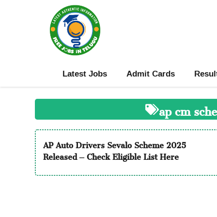
Skip
to
content
Latest Jobs
Admit Cards
Resul
ap cm sche
AP Auto Drivers Sevalo Scheme 2025
Released – Check Eligible List Here