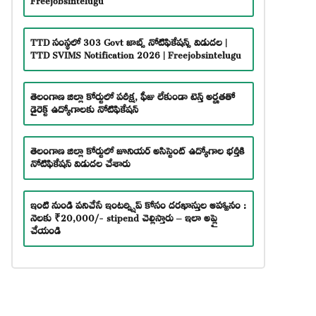
TTD సంస్థలో 303 Govt జాబ్స్ నోటిఫికేషన్స్ విడుదల |
TTD SVIMS Notification 2026 | Freejobsintelugu
తెలంగాణ జిల్లా కోర్టులో పరీక్ష, ఫీజు లేకుండా టెన్త్ అర్హతతో
డైరెక్ట్ ఉద్యోగాలకు నోటిఫికేషన్
తెలంగాణ జిల్లా కోర్టులో జూనియర్ అసిస్టెంట్ ఉద్యోగాల భర్తీకి
నోటిఫికేషన్ విడుదల చేశారు
ఇంటి నుండి పనిచేసే ఇంటర్న్షిప్ కోసం దరఖాస్తుల ఆహ్వానం :
నెలకు ₹20,000/- stipend చెల్లిస్తారు – ఇలా అప్లై
చేయండి