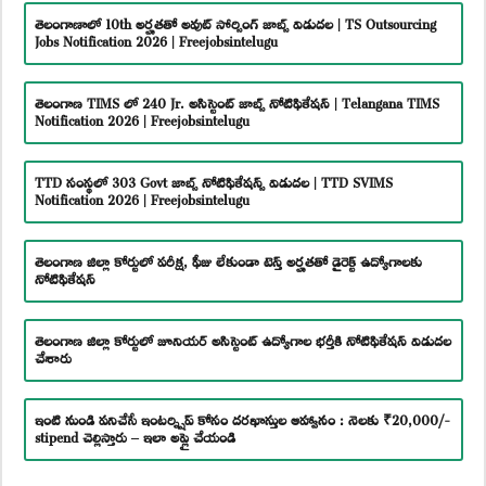
తెలంగాణాలో 10th అర్హతతో అవుట్ సోర్సింగ్ జాబ్స్ విడుదల | TS Outsourcing
Jobs Notification 2026 | Freejobsintelugu
తెలంగాణ TIMS లో 240 Jr. అసిస్టెంట్ జాబ్స్ నోటిఫికేషన్ | Telangana TIMS
Notification 2026 | Freejobsintelugu
TTD సంస్థలో 303 Govt జాబ్స్ నోటిఫికేషన్స్ విడుదల | TTD SVIMS
Notification 2026 | Freejobsintelugu
తెలంగాణ జిల్లా కోర్టులో పరీక్ష, ఫీజు లేకుండా టెన్త్ అర్హతతో డైరెక్ట్ ఉద్యోగాలకు
నోటిఫికేషన్
తెలంగాణ జిల్లా కోర్టులో జూనియర్ అసిస్టెంట్ ఉద్యోగాల భర్తీకి నోటిఫికేషన్ విడుదల
చేశారు
ఇంటి నుండి పనిచేసే ఇంటర్న్షిప్ కోసం దరఖాస్తుల ఆహ్వానం : నెలకు ₹20,000/-
stipend చెల్లిస్తారు – ఇలా అప్లై చేయండి