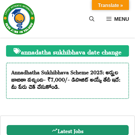
Skip
Translate »
to
content
MENU
annadatha sukhibhava date change
Annadhatha Sukhibhava Scheme 2025: అర్హుల
జాబితా వచ్చింది- ₹7,000/- డిపాజిట్ అయ్యే తేదీ ఇదే:
మీ పేరు చెక్ చేసుకోండి.
Latest Jobs