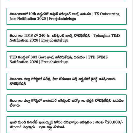
తెలంగాణాలో 10th అర్హతతో అవుట్ సోర్సింగ్ జాబ్స్ విడుదల | TS Outsourcing
Jobs Notification 2026 | Freejobsintelugu
తెలంగాణ TIMS లో 240 Jr. అసిస్టెంట్ జాబ్స్ నోటిఫికేషన్ | Telangana TIMS
Notification 2026 | Freejobsintelugu
TTD సంస్థలో 303 Govt జాబ్స్ నోటిఫికేషన్స్ విడుదల | TTD SVIMS
Notification 2026 | Freejobsintelugu
తెలంగాణ జిల్లా కోర్టులో పరీక్ష, ఫీజు లేకుండా టెన్త్ అర్హతతో డైరెక్ట్ ఉద్యోగాలకు
నోటిఫికేషన్
తెలంగాణ జిల్లా కోర్టులో జూనియర్ అసిస్టెంట్ ఉద్యోగాల భర్తీకి నోటిఫికేషన్ విడుదల
చేశారు
ఇంటి నుండి పనిచేసే ఇంటర్న్షిప్ కోసం దరఖాస్తుల ఆహ్వానం : నెలకు ₹20,000/-
stipend చెల్లిస్తారు – ఇలా అప్లై చేయండి