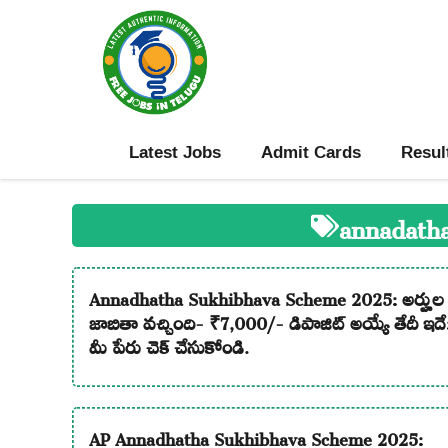
Skip
to
content
Latest Jobs
Admit Cards
Resul
annadath
Annadhatha Sukhibhava Scheme 2025: అర్హుల
జాబితా వచ్చింది- ₹7,000/- డిపాజిట్ అయ్యే తేదీ ఇదే
మీ పేరు చెక్ చేసుకోండి.
AP Annadhatha Sukhibhava Scheme 2025: