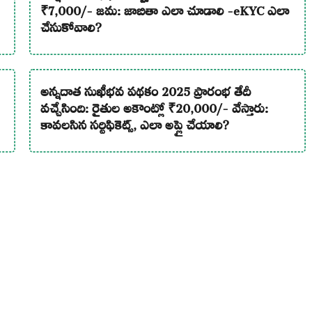
₹7,000/- జమ: జాబితా ఎలా చూడాలి -eKYC ఎలా
చేసుకోవాలి?
అన్నదాత సుఖీభవ పథకం 2025 ప్రారంభ తేదీ
వచ్చేసింది: రైతుల అకౌంట్లో ₹20,000/- వేస్తారు:
కావలసిన సర్టిఫికెట్స్, ఎలా అప్లై చేయాలి?