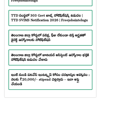
TTD సంస్థలో 303 Govt జాబ్స్ నోటిఫికేషన్స్ విడుదల |
TTD SVIMS Notification 2026 | Freejobsintelugu
తెలంగాణ జిల్లా కోర్టులో పరీక్ష, ఫీజు లేకుండా టెన్త్ అర్హతతో
డైరెక్ట్ ఉద్యోగాలకు నోటిఫికేషన్
తెలంగాణ జిల్లా కోర్టులో జూనియర్ అసిస్టెంట్ ఉద్యోగాల భర్తీకి
నోటిఫికేషన్ విడుదల చేశారు
ఇంటి నుండి పనిచేసే ఇంటర్న్షిప్ కోసం దరఖాస్తుల ఆహ్వానం :
నెలకు ₹20,000/- stipend చెల్లిస్తారు – ఇలా అప్లై
చేయండి