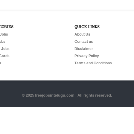
GORIES
QUICK LINKS
 Jobs
About Us
obs
Contact us
e Jobs
Disclaimer
Cards
Privacy Policy
s
Terms and Conditions
© 2025 freejobsintelugu.com | All rights reserved.