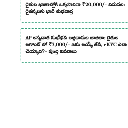
రైతుల ఖాతాల్లోకి ఒక్కసారిగా ₹20,000/- విడుదల:
రైతన్నలకు భారీ శుభవార్త
AP అన్నదాత సుఖీభవ లబ్దిదారుల జాబితా: రైతుల
అకౌంట్ లో ₹7,000/- జమ అయ్యే తేదీ, eKYC ఎలా
చెయ్యాలి?- పూర్తి వివరాలు