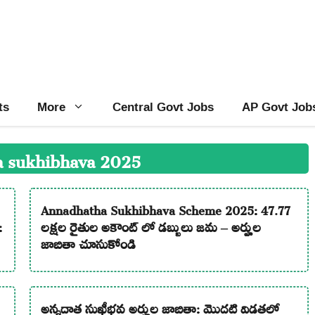
ts
More
Central Govt Jobs
AP Govt Job
a sukhibhava 2025
Annadhatha Sukhibhava Scheme 2025: 47.77
:
లక్షల రైతుల అకౌంట్ లో డబ్బులు జమ – అర్హుల
జాబితా చూసుకోండి
అన్నదాత సుఖీభవ అర్హుల జాబితా: మొదటి విడతలో