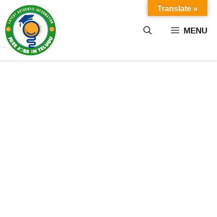
Skip
Translate »
to
content
MENU