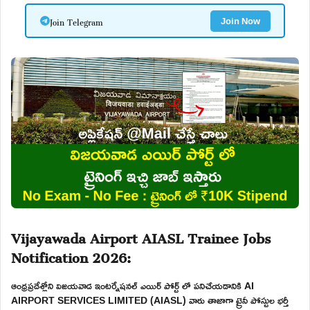
Join Telegram
Join Now
Vijayawada Airport AIASL Trainee Jobs
Notification 2026:
ఆంధ్రప్రదేశ్లోని విజయవాడ ఇంటర్నేషనల్ ఎయిర్ పోర్ట్ లో పనిచేయడానికి AI
AIRPORT SERVICES LIMITED (AIASL) వారు తాజాగా ట్రైనీ పోస్టుల భర్తీ