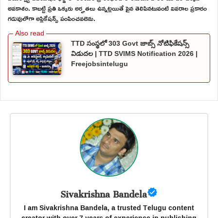
అవకాశం. కాబట్టి ప్రతి ఒక్కరు అర్హతలు ఉన్నట్లయితే పైన తెలిపినటువంటి వివరాల ప్రకారం
గడువులోగా అప్లికేషన్స్ పంపించవలెను.
TTD సంస్థలో 303 Govt జాబ్స్ నోటిఫికేషన్స్
విడుదల | TTD SVIMS Notification 2026 |
Freejobsintelugu
Sivakrishna Bandela
I am Sivakrishna Bandela, a trusted Telugu content
creator with over 7 years of experience in publishing