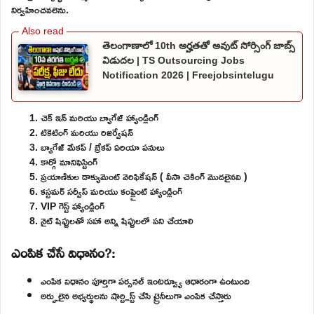
నిర్వహించవలెను.
తెలంగాణాలో 10th అర్హతతో అవుట్ సోర్సింగ్ జాబ్స్
విడుదల | TS Outsourcing Jobs
Notification 2026 | Freejobsintelugu
చెక్ ఇన్ మరియు బ్యాగేజ్ హ్యాండ్లింగ్
టికెటింగ్ మరియు రిజర్వేషన్
బ్యాగేజ్ మేకప్ / బ్రేకప్ ఏరియా పనులు
కార్గో మానిఫెస్టింగ్
ప్రయాణికుల డాక్యుమెంట్ వెరిఫికేషన్ ( వీసా చెకింగ్ మొదలైనవి )
కస్టమర్ సర్వీస్ మరియు కంప్లైంట్ హ్యాండ్లింగ్
VIP గెస్ట్ హ్యాండ్లింగ్
నైట్ షిఫ్టులతో సహా అన్ని షిఫ్టులలో పని చేయాలి
ఎంపిక చేసే విధానం?:
ఎంపిక విధానం పూర్తిగా పర్సనల్ ఇంటర్వ్యూ ఆధారంగా ఉంటుంది
అర్హులైన అభ్యర్థులను షార్ట్లిస్ట్ చేసి ట్రైనీలుగా ఎంపిక చేస్తారు