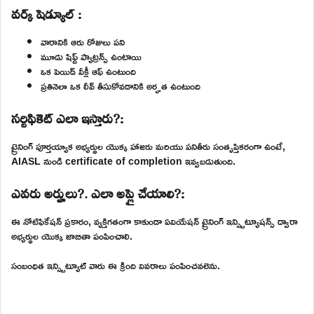
వర్క్ షెడ్యూల్ :
వారానికి ఆరు రోజులు పని
మూడు షిఫ్ట్ ప్యాట్రన్స్ ఉంటాయి
ఒక పెయిడ్ వీక్లీ ఆఫ్ ఉంటుంది
ప్రతినెలా ఒక లీవ్ తీసుకోవడానికి అర్హత ఉంటుంది
సర్టిఫికెట్ ఎలా ఇస్తారు?:
ట్రైనింగ్ పూర్తయ్యాక అభ్యర్థుల యొక్క హాజరు మరియు పనితీరు సంతృప్తికరంగా ఉంటే,
AIASL నుండి certificate of completion ఇవ్వబడుతుంది.
ఎవరు అర్హులు?. ఎలా అప్లై చేయాలి?:
ఈ నోటిఫికేషన్ ప్రకారం, వ్యక్తిగతంగా కాకుండా ఏవియేషన్ ట్రైనింగ్ ఇన్స్టిట్యూషన్స్ ద్వారా
అభ్యర్థుల యొక్క జాబితా పంపించాలి.
సంబంధిత ఇన్స్టిట్యూట్ వారు ఈ క్రింది వివరాలు పంపించవలెను.