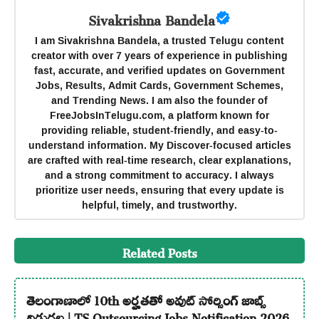
Sivakrishna Bandela
I am Sivakrishna Bandela, a trusted Telugu content
creator with over 7 years of experience in publishing
fast, accurate, and verified updates on Government
Jobs, Results, Admit Cards, Government Schemes,
and Trending News. I am also the founder of
FreeJobsInTelugu.com, a platform known for
providing reliable, student-friendly, and easy-to-
understand information. My Discover-focused articles
are crafted with real-time research, clear explanations,
and a strong commitment to accuracy. I always
prioritize user needs, ensuring that every update is
helpful, timely, and trustworthy.
Related Posts
తెలంగాణాలో 10th అర్హతతో అవుట్ సోర్సింగ్ జాబ్స్
విడుదల | TS Outsourcing Jobs Notification 2026