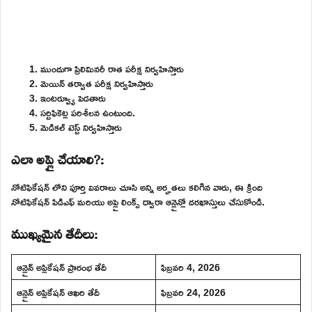
ముందుగా ప్రిలిమినరీ రాత పరీక్ష నిర్వహిస్తారు
మెయిన్ తర్వాత పరీక్ష నిర్వహిస్తారు
ఇంటర్వ్యూ పెడతారు
సర్టిఫికెట్ల పరిశీలన ఉంటుంది.
మెడికల్ టెస్ట్ నిర్వహిస్తారు
ఎలా అప్లై చేయాలి?:
నోటిఫికేషన్ లోని పూర్తి వివరాలు చూసి అన్ని అర్హతలు కలిగిన వారు, ఈ క్రింది
నోటిఫికేషన్ పిడిఎఫ్ మరియు అప్లై లింక్స్ ద్వారా ఆన్లైన్లో దరఖాస్తులు చేసుకోండి.
ముఖ్యమైన తేదీలు:
ఆన్లైన్ అప్లికేషన్ ప్రారంభ తేదీ
ఫిబ్రవరి 4, 2026
ఆన్లైన్ అప్లికేషన్ ఆఖరి తేదీ
ఫిబ్రవరి 24, 2026