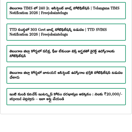
తెలంగాణ TIMS లో 240 Jr. అసిస్టెంట్ జాబ్స్ నోటిఫికేషన్ | Telangana TIMS
Notification 2026 | Freejobsintelugu
TTD సంస్థలో 303 Govt జాబ్స్ నోటిఫికేషన్స్ విడుదల | TTD SVIMS
Notification 2026 | Freejobsintelugu
తెలంగాణ జిల్లా కోర్టులో పరీక్ష, ఫీజు లేకుండా టెన్త్ అర్హతతో డైరెక్ట్ ఉద్యోగాలకు
నోటిఫికేషన్
తెలంగాణ జిల్లా కోర్టులో జూనియర్ అసిస్టెంట్ ఉద్యోగాల భర్తీకి నోటిఫికేషన్ విడుదల
చేశారు
ఇంటి నుండి పనిచేసే ఇంటర్న్షిప్ కోసం దరఖాస్తుల ఆహ్వానం : నెలకు ₹20,000/-
stipend చెల్లిస్తారు – ఇలా అప్లై చేయండి