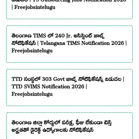
| Freejobsintelugu
తెలంగాణ TIMS లో 240 Jr. అసిస్టెంట్ జాబ్స్
నోటిఫికేషన్ | Telangana TIMS Notification 2026 |
Freejobsintelugu
TTD సంస్థలో 303 Govt జాబ్స్ నోటిఫికేషన్స్ విడుదల |
TTD SVIMS Notification 2026 |
Freejobsintelugu
తెలంగాణ జిల్లా కోర్టులో పరీక్ష, ఫీజు లేకుండా టెన్త్
అర్హతతో డైరెక్ట్ ఉద్యోగాలకు నోటిఫికేషన్