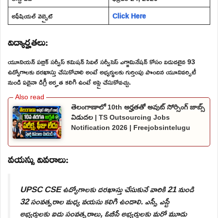
అఫీషియల్ వెబ్సైట్
Click Here
విద్యార్హతలు:
యూనియన్ పబ్లిక్ సర్వీస్ కమిషన్ సివిల్ సర్వీసెస్ ఎగ్జామినేషన్ కోసం విడుదలైన 93
ఉద్యోగాలకు దరఖాస్తు చేసుకోవాలి అంటే అభ్యర్థులకు గుర్తింపు పొందిన యూనివర్సిటీ
నుండి ఏదైనా డిగ్రీ అర్హత కలిగి ఉంటే అప్లై చేసుకోవచ్చు.
తెలంగాణాలో 10th అర్హతతో అవుట్ సోర్సింగ్ జాబ్స్
విడుదల | TS Outsourcing Jobs
Notification 2026 | Freejobsintelugu
వయస్సు వివరాలు:
UPSC CSE ఉద్యోగాలకు దరఖాస్తు చేసుకునే వారికి 21 నుండి
32 సంవత్సరాల మధ్య వయసు కలిగి ఉండాలి. ఎస్సీ ఎస్టీ
అభ్యర్థులకు ఐదు సంవత్సరాలు, ఓబీసీ అభ్యర్థులకు మరో మూడు