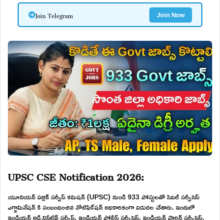
Join Telegram
Join Now
UPSC CSE Notification 2026:
యూనియన్ పబ్లిక్ సర్వీస్ కమిషన్ (UPSC) నుండి 933 పోస్టులతో సివిల్ సర్వీసెస్
ఎగ్జామినేషన్ కి సంబంధించిన నోటిఫికేషన్ అధికారికంగా విడుదల చేశారు. ఇందులో
ఇండియన్ అడ్మినిస్ట్రేటివ్ సర్వీస్, ఇండియన్ పోలీస్ సర్వీసెస్, ఇండియన్ ఫారిన్ సర్వీసెస్,