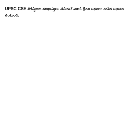
UPSC CSE పోస్టులకు దరఖాస్తులు చేసుకునే వారికి క్రింది విధంగా ఎంపిక విధానం
ఉంటుంది.