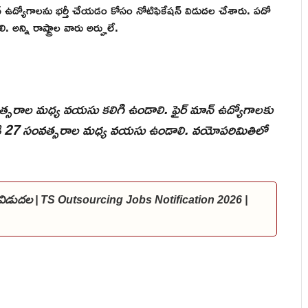
ిలియన్ ఉద్యోగాలను భర్తీ చేయడం కోసం నోటిఫికేషన్ విడుదల చేశారు. పదో
అన్ని రాష్ట్రాల వారు అర్హులే.
్సరాల మధ్య వయసు కలిగి ఉండాలి. ఫైర్ మాన్ ఉద్యోగాలకు
ండి 27 సంవత్సరాల మధ్య వయసు ఉండాలి. వయోపరిమితిలో
స్ విడుదల | TS Outsourcing Jobs Notification 2026 |