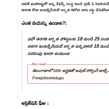
నాసిక్ మహారాష్ట్రలో ఉన్న డిఫెన్స్ సంస్థ నుండి గ్రూప్ సి సివ
తరగతి లేదా ఇంటర్మీడియట్ అర్హత కలిగిన వారు అప్లై చేసుకోవాలి. 
ఎంత వయస్సు ఉండాలి?:
పదో తరగతి అర్హత పోస్టులకు 18 నుండి 25 సంవత
అనగా ఇంటర్మీడియట్ అర్హత ఉన్నవారికి 18 ను
సడలింపు కూడా ఉంటుంది
తెలంగాణాలో 10th అర్హతతో అవుట్ సోర్సింగ్ జాబ్
Freejobsintelugu
అప్లికేషన్ ఫీజు :