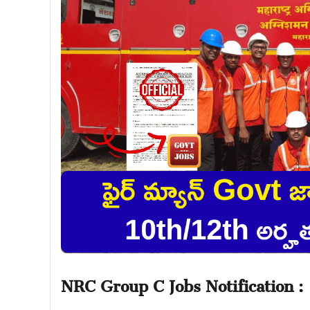
NRC Group C Jobs Notification :