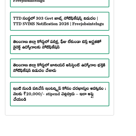
TTD సంస్థలో 303 Govt జాబ్స్ నోటిఫికేషన్స్ విడుదల |
TTD SVIMS Notification 2026 | Freejobsintelugu
తెలంగాణ జిల్లా కోర్టులో పరీక్ష, ఫీజు లేకుండా టెన్త్ అర్హతతో
డైరెక్ట్ ఉద్యోగాలకు నోటిఫికేషన్
తెలంగాణ జిల్లా కోర్టులో జూనియర్ అసిస్టెంట్ ఉద్యోగాల భర్తీకి
నోటిఫికేషన్ విడుదల చేశారు
ఇంటి నుండి పనిచేసే ఇంటర్న్షిప్ కోసం దరఖాస్తుల ఆహ్వానం :
నెలకు ₹20,000/- stipend చెల్లిస్తారు – ఇలా అప్లై
చేయండి