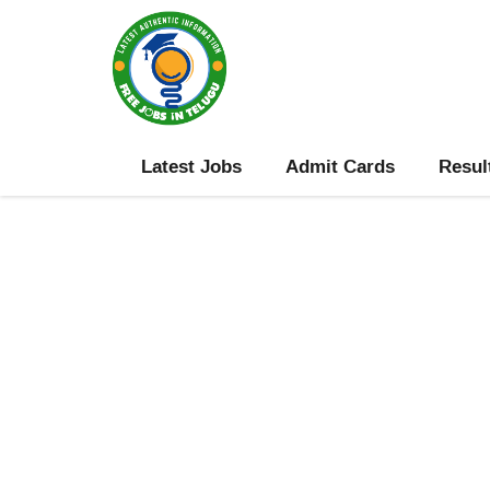
Skip
to
content
Latest Jobs
Admit Cards
Resul