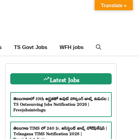
Translate »
s
TS Govt Jobs
WFH jobs
Latest Jobs
తెలంగాణాలో 10th అర్హతతో అవుట్ సోర్సింగ్ జాబ్స్ విడుదల |
TS Outsourcing Jobs Notification 2026 |
Freejobsintelugu
తెలంగాణ TIMS లో 240 Jr. అసిస్టెంట్ జాబ్స్ నోటిఫికేషన్ |
Telangana TIMS Notification 2026 |
Freejobsintelugu