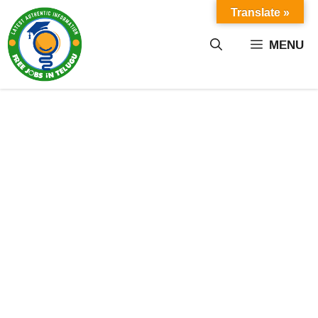
Skip
Translate »
to
content
MENU