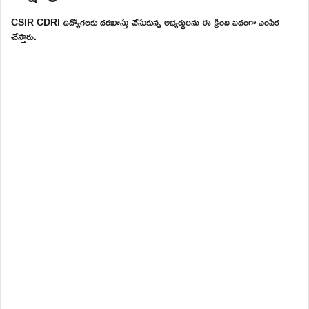
CSIR CDRI ఉద్యోగలకు దరఖాస్తు చేసుకున్న అభ్యర్థులను ఈ క్రింది విధంగా ఎంపిక
చేస్తారు.