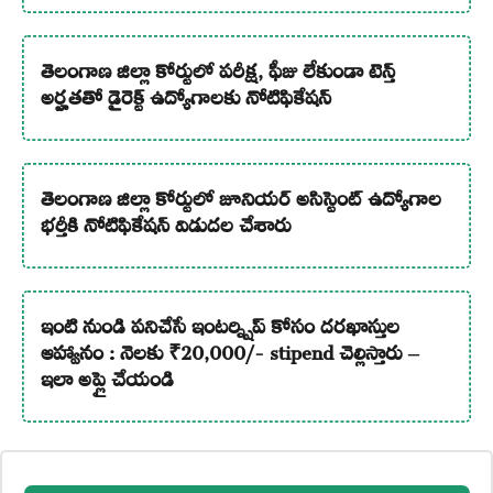
తెలంగాణ జిల్లా కోర్టులో పరీక్ష, ఫీజు లేకుండా టెన్త్
అర్హతతో డైరెక్ట్ ఉద్యోగాలకు నోటిఫికేషన్
తెలంగాణ జిల్లా కోర్టులో జూనియర్ అసిస్టెంట్ ఉద్యోగాల
భర్తీకి నోటిఫికేషన్ విడుదల చేశారు
ఇంటి నుండి పనిచేసే ఇంటర్న్షిప్ కోసం దరఖాస్తుల
ఆహ్వానం : నెలకు ₹20,000/- stipend చెల్లిస్తారు –
ఇలా అప్లై చేయండి