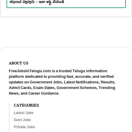
stipend చెల్లిస్తారు – ఇలా అప్లై చేయండి
ABOUT US
FreeJobsInTelugu.com is a trusted Telugu information
platform dedicated to providing fast, accurate, and verified
updates on Government Jobs, Latest Notifications, Results,
Admit Cards, Exam Dates, Government Schemes, Trending
News, and Career Guidance.
CATEGORIES
Latest Jobs
Govt Jobs
Private Jobs