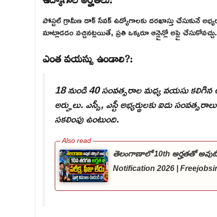
పోస్టల్ గ్రామీణ డాక్ సేవక్ ఉద్యోగాలకు దరఖాస్తు చేసుకునే
మాట్లాడడం వచ్చినట్లయితే, ప్రతి ఒక్కరూ ఆన్లైన్లో అప్లై చేసుక
ఎంత వయస్సు ఉండాలి?:
18 నుండి 40 సంవత్సరాల మధ్య వయసు కలిగిన అభ్యర్
అర్హులు. ఎస్సీ, ఎస్టీ అభ్యర్థులకు ఐదు సంవత్స
సకలింపు ఉంటుంది.
తెలంగాణాలో 10th అర్హతతో అవుట్ 
Notification 2026 | Freejobs