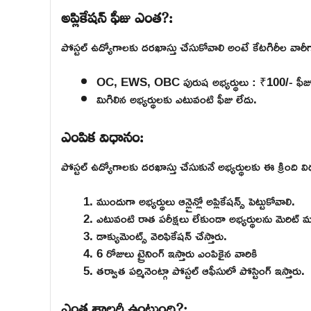
అప్లికేషన్ ఫీజు ఎంత?:
పోస్టల్ ఉద్యోగాలకు దరఖాస్తు చేసుకోవాలి అంటే కేటగిరీల వారీగా అభ్య
OC, EWS, OBC పురుష అభ్యర్థులు : ₹100/- ఫీజ
మిగిలిన అభ్యర్థులకు ఎటువంటి ఫీజు లేదు.
ఎంపిక విధానం:
పోస్టల్ ఉద్యోగాలకు దరఖాస్తు చేసుకునే అభ్యర్థులకు ఈ క్రింద
ముందుగా అభ్యర్థులు ఆన్లైన్లో అప్లికేషన్స్ పెట్టుకోవాలి.
ఎటువంటి రాత పరీక్షలు లేకుండా అభ్యర్థులను మెరిట్ 
డాక్యుమెంట్స్ వెరిఫికేషన్ చేస్తారు.
6 రోజులు ట్రైనింగ్ ఇస్తారు ఎంపికైన వారికి
తర్వాత పర్మినెంట్గా పోస్టల్ ఆఫీసులో పోస్టింగ్ ఇస్తారు.
ఎంత శాలరీ ఉంటుంది?: