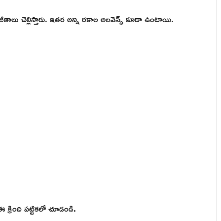
ీతాలు చెల్లిస్తారు. ఇతర అన్ని రకాల అలవెన్స్ కూడా ఉంటాయి.
ఈ క్రింది పట్టికలో చూడండి.