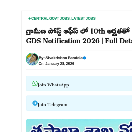
CENTRAL GOVT JOBS
,
LATEST JOBS
గ్రామీణ పోస్ట్ ఆఫీస్ లో 10th అర్హతతో
GDS Notification 2026 | Full Det
By:
Sivakrishna Bandela
On: January 28, 2026
Join WhatsApp
Join Telegram