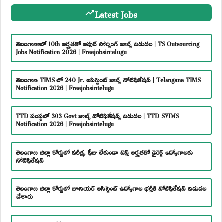
Latest Jobs
తెలంగాణాలో 10th అర్హతతో అవుట్ సోర్సింగ్ జాబ్స్ విడుదల | TS Outsourcing
Jobs Notification 2026 | Freejobsintelugu
తెలంగాణ TIMS లో 240 Jr. అసిస్టెంట్ జాబ్స్ నోటిఫికేషన్ | Telangana TIMS
Notification 2026 | Freejobsintelugu
TTD సంస్థలో 303 Govt జాబ్స్ నోటిఫికేషన్స్ విడుదల | TTD SVIMS
Notification 2026 | Freejobsintelugu
తెలంగాణ జిల్లా కోర్టులో పరీక్ష, ఫీజు లేకుండా టెన్త్ అర్హతతో డైరెక్ట్ ఉద్యోగాలకు
నోటిఫికేషన్
తెలంగాణ జిల్లా కోర్టులో జూనియర్ అసిస్టెంట్ ఉద్యోగాల భర్తీకి నోటిఫికేషన్ విడుదల
చేశారు