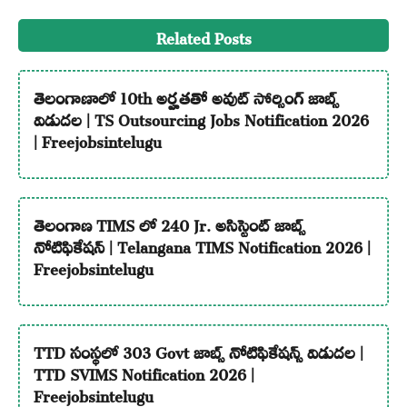
Related Posts
తెలంగాణాలో 10th అర్హతతో అవుట్ సోర్సింగ్ జాబ్స్
విడుదల | TS Outsourcing Jobs Notification 2026
| Freejobsintelugu
తెలంగాణ TIMS లో 240 Jr. అసిస్టెంట్ జాబ్స్
నోటిఫికేషన్ | Telangana TIMS Notification 2026 |
Freejobsintelugu
TTD సంస్థలో 303 Govt జాబ్స్ నోటిఫికేషన్స్ విడుదల |
TTD SVIMS Notification 2026 |
Freejobsintelugu