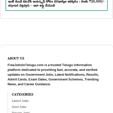
ఇంటి నుండి పనిచేసే ఇంటర్న్షిప్ కోసం దరఖాస్తుల ఆహ్వానం : నెలకు ₹20,000/-
stipend చెల్లిస్తారు – ఇలా అప్లై చేయండి
ABOUT US
FreeJobsInTelugu.com is a trusted Telugu information
platform dedicated to providing fast, accurate, and verified
updates on Government Jobs, Latest Notifications, Results,
Admit Cards, Exam Dates, Government Schemes, Trending
News, and Career Guidance.
CATEGORIES
Latest Jobs
Govt Jobs
Private Jobs