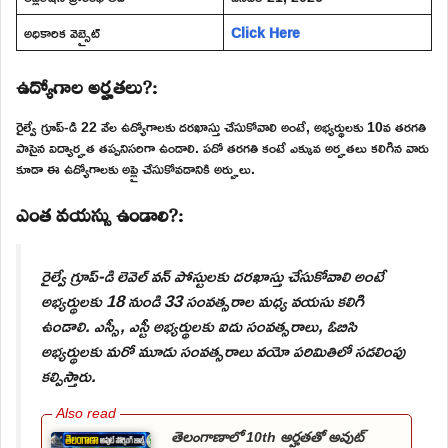
అధికారిక వెబ్సైట్
Click Here
ఉద్యోగాల అర్హతలు?:
రైల్వే గ్రూప్-డి 22 వేల ఉద్యోగాలకు దరఖాస్తు చేసుకోవాలి అంటే, అభ్యర్థులకు 10వ తరగతి
పాసైన విద్యార్హత తప్పనిసరిగా ఉండాలి. పదో తరగతి కంటే ఎక్కువ అర్హతలు కలిగిన వారు
కూడా ఈ ఉద్యోగాలకు అప్లై చేసుకోవడానికి అర్హులు.
ఎంత వయస్సు ఉండాలి?:
రైల్వే గ్రూప్-డి లెవెల్ వన్ పోస్టులకు దరఖాస్తు చేసుకోవాలి అంటే
అభ్యర్థులకు 18 నుండి 33 సంవత్సరాల మధ్య వయసు కలిగి
ఉండాలి. ఎస్సీ, ఎస్టీ అభ్యర్థులకు ఐదు సంవత్సరాలు, ఓబిసి
అభ్యర్థులకు మరో మూడు సంవత్సరాలు వయో పరిమితిలో సడలింపు
కల్పిస్తారు.
తెలంగాణాలో 10th అర్హతతో అవుట్