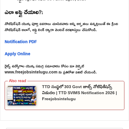
ఎలా అప్లై చేయాలి?:
నోటిఫికేషన్ యొక్క పూర్తి వివరాలు చూసినవారు అన్ని అర్హతలు ఉన్నట్లయితే ఈ క్రింది
నోటిఫికేషన్ అలాగే, అప్లై లింక్ ద్వారా వెంటనే దరఖాస్తులు చేసుకోండి.
Notification PDF
Apply Online
రైల్వే ఉద్యోగాల యొక్క సమగ్ర సమాచారం కోసం మా వెబ్సైట్
www.freejobsintelugu.com ను ప్రతిరోజు విజిట్ చేయండి.
TTD సంస్థలో 303 Govt జాబ్స్ నోటిఫికేషన్స్
విడుదల | TTD SVIMS Notification 2026 |
Freejobsintelugu