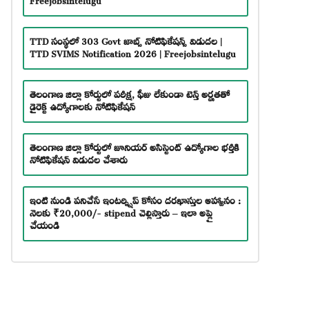
TTD సంస్థలో 303 Govt జాబ్స్ నోటిఫికేషన్స్ విడుదల |
TTD SVIMS Notification 2026 | Freejobsintelugu
తెలంగాణ జిల్లా కోర్టులో పరీక్ష, ఫీజు లేకుండా టెన్త్ అర్హతతో
డైరెక్ట్ ఉద్యోగాలకు నోటిఫికేషన్
తెలంగాణ జిల్లా కోర్టులో జూనియర్ అసిస్టెంట్ ఉద్యోగాల భర్తీకి
నోటిఫికేషన్ విడుదల చేశారు
ఇంటి నుండి పనిచేసే ఇంటర్న్షిప్ కోసం దరఖాస్తుల ఆహ్వానం :
నెలకు ₹20,000/- stipend చెల్లిస్తారు – ఇలా అప్లై
చేయండి