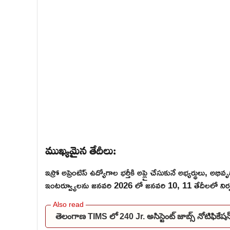
ముఖ్యమైన తేదీలు:
ఇస్రో అప్రెంటిస్ ఉద్యోగాల భర్తీకి అప్లై చేసుకునే అభ్యర్థులు, అభి
ఇంటర్వ్యూలను జనవరి 2026 లో జనవరి 10, 11 తేదీలలో నిర్
తెలంగాణ TIMS లో 240 Jr. అసిస్టెంట్ జాబ్స్ నోటిఫి