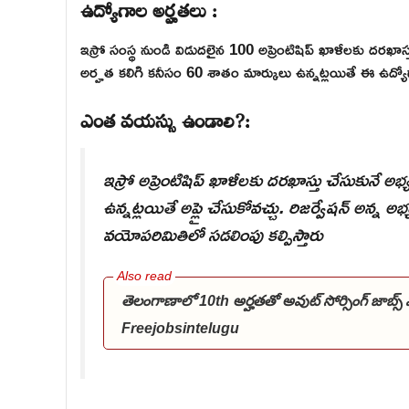
ఉద్యోగాల అర్హతలు :
ఇస్రో సంస్థ నుండి విడుదలైన 100 అప్రెంటిషిప్ ఖాళీలకు దరఖాస్తు 
అర్హత కలిగి కనీసం 60 శాతం మార్కులు ఉన్నట్లయితే ఈ ఉద్యోగా
ఎంత వయస్సు ఉండాలి?:
ఇస్రో అప్రెంటిషిప్ ఖాళీలకు దరఖాస్తు చేసుకునే 
ఉన్నట్లయితే అప్లై చేసుకోవచ్చు. రిజర్వేషన్ అన్న
వయోపరిమితిలో సడలింపు కల్పిస్తారు
తెలంగాణాలో 10th అర్హతతో అవుట్ సోర్సింగ్ జాబ్
Freejobsintelugu