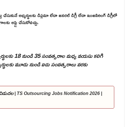
చేసుకునే అభ్యర్థులకు డిప్లమా లేదా జనరల్ డిగ్రీ లేదా ఇంజనీరింగ్ డిగ్రీలో
లకు అప్లై చేసుకోవచ్చు.
అభ్యర్థులకు 18 నుండి 35 సంవత్సరాల మధ్య వయసు కలిగి
 అభ్యర్థులకు మూడు నుండి ఐదు సంవత్సరాలు వరకు
స్ విడుదల | TS Outsourcing Jobs Notification 2026 |