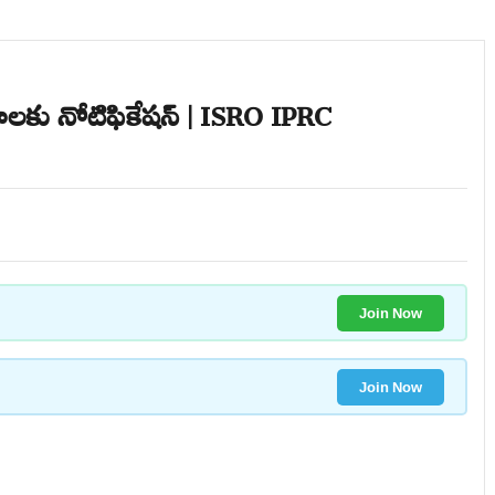
గాలకు నోటిఫికేషన్ | ISRO IPRC
Join Now
Join Now