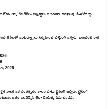
ు లేదు. అన్ని కేటగిరీలు అభ్యర్థులు ఉచితంగా దరఖాస్తు చేసుకోవచ్చు.
క్రింది తేదీలలో ఇంటర్వ్యూలు నిర్వహించి పోస్టింగ్ ఇస్తారు. ఎటువంటి రాత
 2026
26
నవరి, 2026
ికైన వారికి ఒక సంవత్సరం కాలం పాటు ట్రైనింగ్ ఇస్తారు. ట్రైనింగ్
ి. ఇతర అలవెన్సెస్ లేదా బెనిఫిట్స్ ఏమీ ఉండవు.