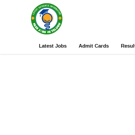
Skip
to
content
Latest Jobs
Admit Cards
Resul