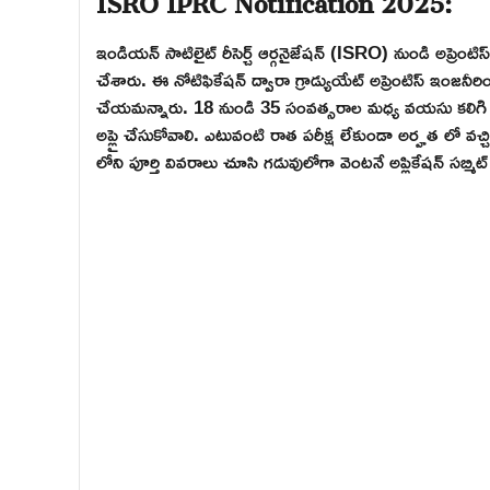
ఇండియన్ సాటిలైట్ రీసెర్చ్ ఆర్గనైజేషన్ (ISRO) నుండి అప్రెంట
చేశారు. ఈ నోటిఫికేషన్ ద్వారా గ్రాడ్యుయేట్ అప్రెంటిస్ ఇంజనీరింగ
చేయమన్నారు. 18 నుండి 35 సంవత్సరాల మధ్య వయసు కలిగి డిప్లమ
అప్లై చేసుకోవాలి. ఎటువంటి రాత పరీక్ష లేకుండా అర్హత లో వచ్చ
లోని పూర్తి వివరాలు చూసి గడువులోగా వెంటనే అప్లికేషన్ సబ్మి