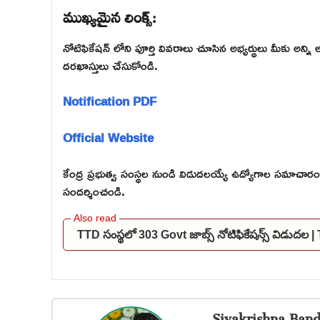
ముఖ్యమైన లింక్స్:
నోటిఫికేషన్ లోని పూర్తి వివరాలు చూసిన అభ్యర్థులు మీకు అన్ని 
దరఖాస్తులు చేసుకోండి.
Notification PDF
Official Website
కేంద్ర ప్రభుత్వ సంస్థల నుండి విడుదలయ్యే ఉద్యోగాల సమాచ
సందర్శించండి.
TTD సంస్థలో 303 Govt జాబ్స్ నోటిఫికేషన్స్ విడుద
Sivakrishna Band