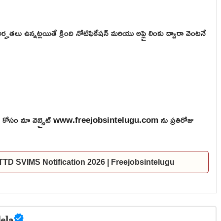
అర్హతలు ఉన్నట్లయితే క్రింది నోటిఫికేషన్ మరియు అప్లై లింకు ద్వారా వెంటనే
ారం కోసం మా వెబ్సైట్ www.freejobsintelugu.com ను ప్రతిరోజు
ల | TTD SVIMS Notification 2026 | Freejobsintelugu
ela