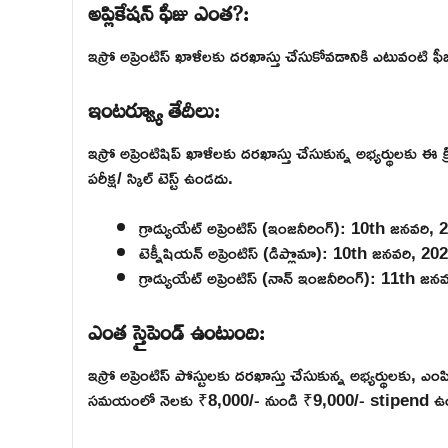
అప్లికేషన్ ఫీజు ఎంత?:
ఇస్రో అప్రెంటిస్ ఖాళీలకు దరఖాస్తు చేసుకోవడానికి ఎటువంటి ఫీజ
ఇంటర్వ్యూ తేదీలు:
ఇస్రో అప్రెంటిషిప్ ఖాళీలకు దరఖాస్తు చేసుకున్న అభ్యర్థులకు ఈ 
పరీక్ష/ స్కిల్ టెస్ట్ ఉండదు.
గ్రాడ్యుయేట్ అప్రెంటిస్ (ఇంజనీరింగ్): 10th జనవరి,
టెక్నీషియన్ అప్రెంటిస్ (డిప్లొమా): 10th జనవరి, 20
గ్రాడ్యుయేట్ అప్రెంటిస్ (నాన్ ఇంజనీరింగ్): 11th జ
ఎంత స్తైపెండ్ ఉంటుంది:
ఇస్రో అప్రెంటిస్ పోస్టులకు దరఖాస్తు చేసుకున్న అభ్యర్థులకు, ఎంప
సమయంలో నెలకు ₹8,000/- నుండి ₹9,000/- stipend ఉంటుంద