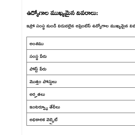
ఉద్యోగాల ముఖ్యమైన వివరాలు:
ఇస్రో సంస్థ నుండి విడుదలైన అప్రెంటిస్ ఉద్యోగాల ముఖ్యమైన వివ
అంశము
సంస్థ పేరు
పోస్ట్ పేరు
మొత్తం పోస్టులు
అర్హతలు
ఇంటర్వ్యూ తేదీలు
అధికారిక వెబ్సైట్