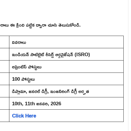
రాలు ఈ క్రింది పట్టిక ద్వారా చూసి తెలుసుకోండి.
వివరాలు
ఇండియన్ సాటిలైట్ రీసెర్చ్ ఆర్గనైజేషన్ (ISRO)
అప్రెంటిస్ పోస్టులు
100 పోస్టులు
డిప్లొమా, జనరల్ డిగ్రీ, ఇంజనీరింగ్ డిగ్రీ అర్హత
10th, 11th జనవరి, 2026
Click Here