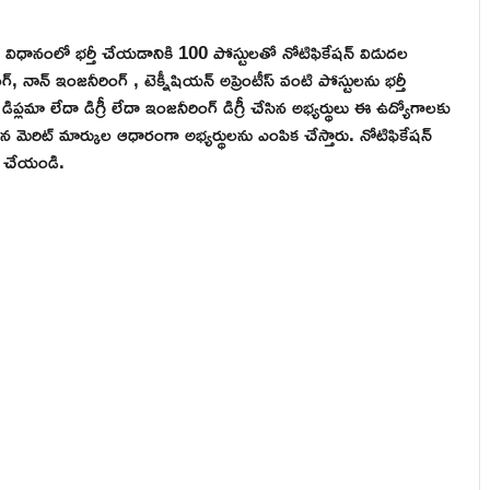
ిస్ విధానంలో భర్తీ చేయడానికి 100 పోస్టులతో నోటిఫికేషన్ విడుదల
్, నాన్ ఇంజనీరింగ్ , టెక్నీషియన్ అప్రెంటీస్ వంటి పోస్టులను భర్తీ
ా లేదా డిగ్రీ లేదా ఇంజనీరింగ్ డిగ్రీ చేసిన అభ్యర్థులు ఈ ఉద్యోగాలకు
ిన మెరిట్ మార్కుల ఆధారంగా అభ్యర్థులను ఎంపిక చేస్తారు. నోటిఫికేషన్
ట్ చేయండి.