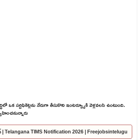
వృద్ధిలో ఒక సర్టిఫికెట్లను నేరుగా తీసుకొని ఇంటర్వ్యూకి వెళ్లవలసి ఉంటుంది.
వహించనున్నారు
కేషన్ | Telangana TIMS Notification 2026 | Freejobsintelugu