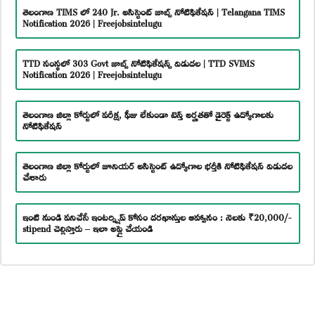
తెలంగాణ TIMS లో 240 Jr. అసిస్టెంట్ జాబ్స్ నోటిఫికేషన్ | Telangana TIMS
Notification 2026 | Freejobsintelugu
TTD సంస్థలో 303 Govt జాబ్స్ నోటిఫికేషన్స్ విడుదల | TTD SVIMS
Notification 2026 | Freejobsintelugu
తెలంగాణ జిల్లా కోర్టులో పరీక్ష, ఫీజు లేకుండా టెన్త్ అర్హతతో డైరెక్ట్ ఉద్యోగాలకు
నోటిఫికేషన్
తెలంగాణ జిల్లా కోర్టులో జూనియర్ అసిస్టెంట్ ఉద్యోగాల భర్తీకి నోటిఫికేషన్ విడుదల
చేశారు
ఇంటి నుండి పనిచేసే ఇంటర్న్షిప్ కోసం దరఖాస్తుల ఆహ్వానం : నెలకు ₹20,000/-
stipend చెల్లిస్తారు – ఇలా అప్లై చేయండి