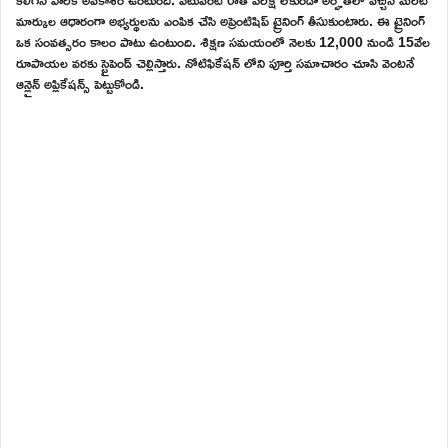
మార్కుల ఆధారంగా అభ్యర్థులను ఎంపిక చేసి అప్రెంటిషిప్ ట్రైనింగ్ తీసుకుంటారు. ఈ ట్రైనింగ్
ఒక సంవత్సరం కాలం పాటు ఉంటుంది. శిక్షణ సమయంలో నెలకు 12,000 నుండి 15వేల
రూపాయల వరకు స్టైపెండ్ చెల్లిస్తారు. నోటిఫికేషన్ లోని పూర్తి సమాచారం చూసి వెంటనే
ఆన్లైన్ అప్లికేషన్స్ పెట్టుకోండి.