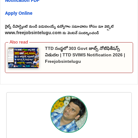
Notification PDF
Apply Online
రైల్వే డిపార్ట్మెంట్ నుండి విడుదలయ్యే ఉద్యోగాల సమాచారం కోసం మా వెబ్సైట్
www.freejobsintelugu.com ను వెంటనే సందర్శించండి
TTD సంస్థలో 303 Govt జాబ్స్ నోటిఫికేషన్స్
విడుదల | TTD SVIMS Notification 2026 |
Freejobsintelugu