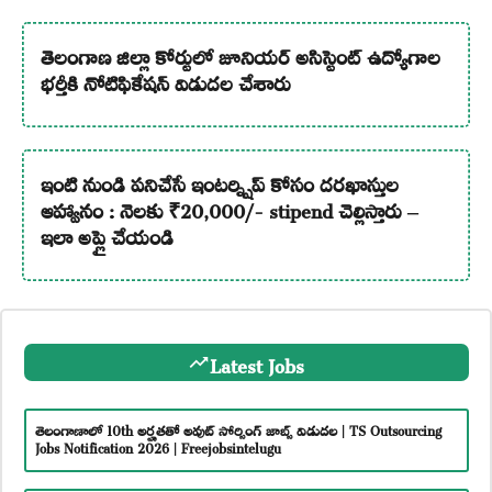
తెలంగాణ జిల్లా కోర్టులో జూనియర్ అసిస్టెంట్ ఉద్యోగాల
భర్తీకి నోటిఫికేషన్ విడుదల చేశారు
ఇంటి నుండి పనిచేసే ఇంటర్న్షిప్ కోసం దరఖాస్తుల
ఆహ్వానం : నెలకు ₹20,000/- stipend చెల్లిస్తారు –
ఇలా అప్లై చేయండి
Latest Jobs
తెలంగాణాలో 10th అర్హతతో అవుట్ సోర్సింగ్ జాబ్స్ విడుదల | TS Outsourcing
Jobs Notification 2026 | Freejobsintelugu