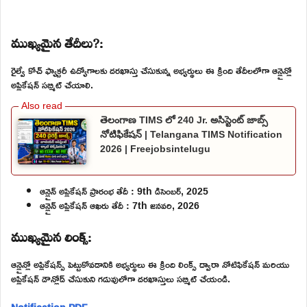
ముఖ్యమైన తేదీలు?:
రైల్వే కోచ్ ఫ్యాక్టరీ ఉద్యోగాలకు దరఖాస్తు చేసుకున్న అభ్యర్థులు ఈ క్రింది తేదీలలోగా ఆన్లైన్లో
అప్లికేషన్ సబ్మిట్ చేయాలి.
తెలంగాణ TIMS లో 240 Jr. అసిస్టెంట్ జాబ్స్
నోటిఫికేషన్ | Telangana TIMS Notification
2026 | Freejobsintelugu
ఆన్లైన్ అప్లికేషన్ ప్రారంభ తేదీ : 9th డిసెంబర్, 2025
ఆన్లైన్ అప్లికేషన్ ఆఖరు తేదీ : 7th జనవరి, 2026
ముఖ్యమైన లింక్స్:
ఆన్లైన్లో అప్లికేషన్స్ పెట్టుకోవడానికి అభ్యర్థులు ఈ క్రింది లింక్స్ ద్వారా నోటిఫికేషన్ మరియు
అప్లికేషన్ డౌన్లోడ్ చేసుకుని గడువులోగా దరఖాస్తులు సబ్మిట్ చేయండి.