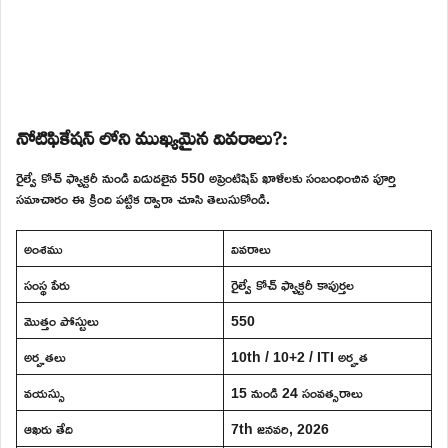
నోటిఫికేషన్ లోని ముఖ్యమైన వివరాలు?:
రైల్వే కోచ్ ఫ్యాక్టరీ నుండి విడుదలైన 550 అప్రెంటిషిప్ ఖాళీలకు సంబంధించిన పూర్తి
సమాచారం ఈ క్రింది పట్టిక ద్వారా చూసి తెలుసుకోండి.
అంశము
వివరాలు
సంస్థ పేరు
రైల్వే కోచ్ ఫ్యాక్టరీ కాపుర్తల
మొత్తం పోస్టులు
550
అర్హతలు
10th / 10+2 / ITI అర్హత
వయస్సు
15 నుండి 24 సంవత్సరాలు
ఆఖరు తేది
7th జనవరి, 2026