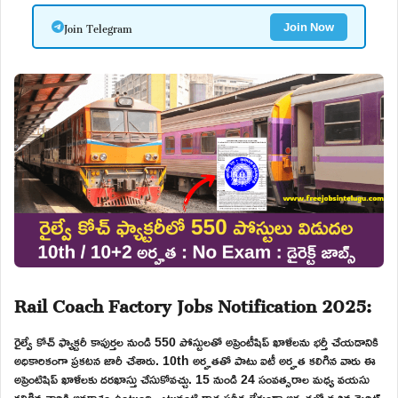
Join Telegram
Join Now
Rail Coach Factory Jobs Notification 2025:
రైల్వే కోచ్ ఫ్యాక్టరీ కాపుర్తల నుండి 550 పోస్టులతో అప్రెంటీషిప్ ఖాళీలను భర్తీ చేయడానికి
అధికారికంగా ప్రకటన జారీ చేశారు. 10th అర్హతతో పాటు ఐటీ అర్హత కలిగిన వారు ఈ
అప్రెంటిషిప్ ఖాళీలకు దరఖాస్తు చేసుకోవచ్చు. 15 నుండి 24 సంవత్సరాల మధ్య వయసు
కలిగిన వారికి అవకాశం ఉంటుంది. ఎటువంటి రాత పరీక్ష లేకుండా అర్హతలో వచ్చిన మెరిట్