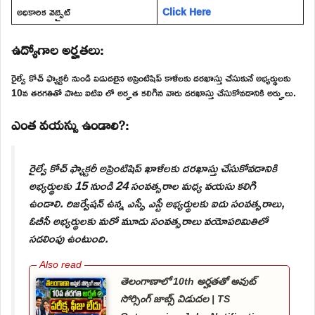
అధికారిక వెబ్సైట్
Click Here
ఉద్యోగాల అర్హతలు:
రైల్వే కోచ్ ఫ్యాక్టరీ నుండి విడుదలైన అప్రెంటిషిప్ కాళీలకు దరఖాస్తు చేసుకునే అభ్యర్థులకు
10వ తరగతితో పాటు ఐటిఐ లో అర్హత కలిగిన వారు దరఖాస్తు చేసుకోవడానికి అర్హులు.
ఎంత వయస్సు ఉండాలి?:
రైల్వే కోచ్ ఫ్యాక్టరీ అప్రెంటిషిప్ ఖాళీలకు దరఖాస్తు చేసుకోవడానికి
అభ్యర్థులకు 15 నుండి 24 సంవత్సరాల మధ్య వయసు కలిగి
ఉండాలి. రిజర్వేషన్ ఉన్న ఎస్సీ ఎస్టీ అభ్యర్థులకు ఐదు సంవత్సరాలు,
ఓబీసీ అభ్యర్థులకు మరో మూడు సంవత్సరాలు వయోపరిమితిలో
సడలింపు ఉంటుంది.
తెలంగాణాలో 10th అర్హతతో అవుట్
సోర్సింగ్ జాబ్స్ విడుదల | TS