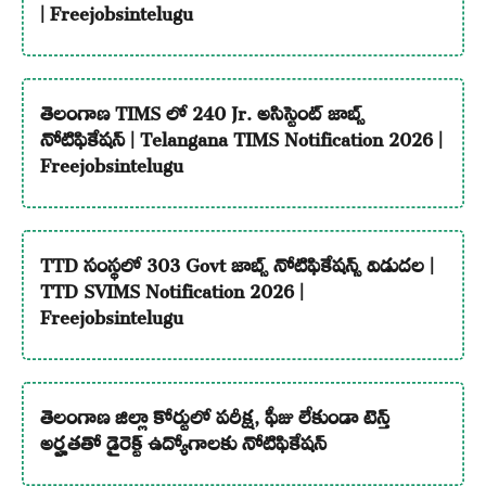
| Freejobsintelugu
తెలంగాణ TIMS లో 240 Jr. అసిస్టెంట్ జాబ్స్
నోటిఫికేషన్ | Telangana TIMS Notification 2026 |
Freejobsintelugu
TTD సంస్థలో 303 Govt జాబ్స్ నోటిఫికేషన్స్ విడుదల |
TTD SVIMS Notification 2026 |
Freejobsintelugu
తెలంగాణ జిల్లా కోర్టులో పరీక్ష, ఫీజు లేకుండా టెన్త్
అర్హతతో డైరెక్ట్ ఉద్యోగాలకు నోటిఫికేషన్