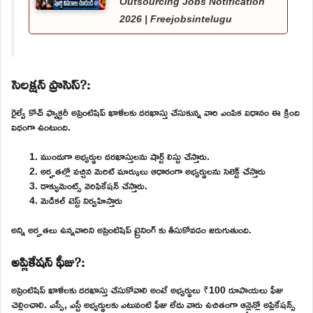
Outsourcing Jobs Notification
2026 | Freejobsintelugu
సెలక్షన్ ప్రాసెస్?:
రైల్వే కోచ్ ఫ్యాక్టరీ అప్రెంటిషిప్ ఖాళీలకు దరఖాస్తు చేసుకున్న వారి ఎంపిక విధానం ఈ క్రింది
విధంగా ఉంటుంది.
ముందుగా అభ్యర్థుల దరఖాస్తులను షార్ట్ లిస్టు చేస్తారు.
అర్హతల్లో వచ్చిన మెరిట్ మార్కులు ఆధారంగా అభ్యర్థులను సెలెక్ట్ చేస్తారు
డాక్యుమెంట్స్ వెరిఫికేషన్ చేస్తారు.
మెడికల్ టెస్ట్ నిర్వహిస్తారు
అన్ని అర్హతలు ఉన్నవారిని అప్రెంటిషిప్ ట్రైనింగ్ కు తీసుకోవడం జరుగుతుంది.
అప్లికేషన్ ఫీజు?:
అప్రెంటిషిప్ ఖాళీలకు దరఖాస్తు చేసుకోవాలి అంటే అభ్యర్థులు ₹100 రూపాయలు ఫీజు
చెల్లించాలి. ఎస్సీ, ఎస్టీ అభ్యర్థులకు ఎటువంటి ఫీజు లేదు వారు ఉచితంగా ఆన్లైన్లో అప్లికేషన్స్