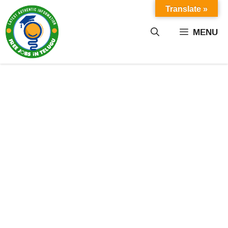
Skip
Translate »
to
content
MENU