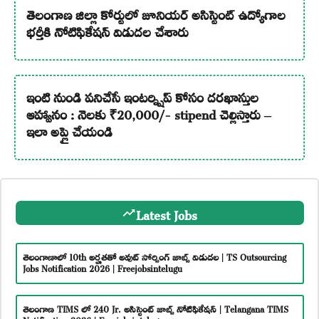
తెలంగాణ జిల్లా కోర్టులో జూనియర్ అసిస్టెంట్ ఉద్యోగాల
భర్తీకి నోటిఫికేషన్ విడుదల చేశారు
ఇంటి నుండి పనిచేసే ఇంటర్న్షిప్ కోసం దరఖాస్తుల
ఆహ్వానం : నెలకు ₹20,000/- stipend చెల్లిస్తారు –
ఇలా అప్లై చేయండి
Latest Jobs
తెలంగాణాలో 10th అర్హతతో అవుట్ సోర్సింగ్ జాబ్స్ విడుదల | TS Outsourcing
Jobs Notification 2026 | Freejobsintelugu
తెలంగాణ TIMS లో 240 Jr. అసిస్టెంట్ జాబ్స్ నోటిఫికేషన్ | Telangana TIMS
Notification 2026 | Freejobsintelugu