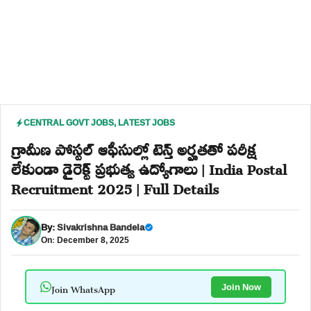
CENTRAL GOVT JOBS
,
LATEST JOBS
గ్రామీణ పోస్టల్ ఆఫీసుల్లో టెన్త్ అర్హతతో పరీక్ష
లేకుండా డైరెక్ట్ ప్రభుత్వ ఉద్యోగాలు | India Postal
Recruitment 2025 | Full Details
By:
Sivakrishna Bandela
On: December 8, 2025
Join WhatsApp
Join Now