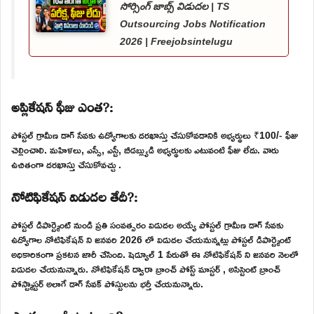
సోర్సింగ్ జాబ్స్ విడుదల | TS
Outsourcing Jobs Notification
2026 | Freejobsintelugu
అప్లికేషన్ ఫీజు ఎంత?:
పోస్టల్ గ్రామీణ డాగ్ సేవకు ఉద్యోగాలకు దరఖాస్తు చేసుకోవడానికి అభ్యర్థులు ₹100/- ఫీజు
చెల్లించాలి. మహిళలు, ఎస్సీ, ఎస్టీ, బీడబ్ల్యుడి అభ్యర్థులకు ఎటువంటి ఫీజు లేదు. వారు
ఉచితంగా దరఖాస్తు చేసుకోవచ్చు .
నోటిఫికేషన్ విడుదల తేదీ?:
పోస్టల్ డిపార్ట్మెంట్ నుండి ప్రతి సంవత్సరం విడుదల అయ్యే పోస్టల్ గ్రామీణ డాగ్ సేవకు
ఉద్యోగాల నోటిఫికేషన్ ని జనవరి 2026 లో విడుదల చేయనున్నట్లు పోస్టల్ డిపార్ట్మెంట్
అధికారికంగా ప్రకటన జారీ చేసింది. షెడ్యూల్ 1 పేరుతో ఈ నోటిఫికేషన్ ని జనవరి నెలలో
విడుదల చేయనున్నారు. నోటిఫికేషన్ ద్వారా బ్రాంచ్ పోస్ట్ మాస్టర్ , అసిస్టెంట్ బ్రాంచ్
పోస్ట్మాస్టర్ అలాగే డాగ్ సేవక్ పోస్టులను భర్తీ చేయనున్నారు.