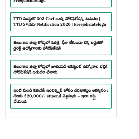
TTD సంస్థలో 303 Govt జాబ్స్ నోటిఫికేషన్స్ విడుదల |
TTD SVIMS Notification 2026 | Freejobsintelugu
తెలంగాణ జిల్లా కోర్టులో పరీక్ష, ఫీజు లేకుండా టెన్త్ అర్హతతో
డైరెక్ట్ ఉద్యోగాలకు నోటిఫికేషన్
తెలంగాణ జిల్లా కోర్టులో జూనియర్ అసిస్టెంట్ ఉద్యోగాల భర్తీకి
నోటిఫికేషన్ విడుదల చేశారు
ఇంటి నుండి పనిచేసే ఇంటర్న్షిప్ కోసం దరఖాస్తుల ఆహ్వానం :
నెలకు ₹20,000/- stipend చెల్లిస్తారు – ఇలా అప్లై
చేయండి