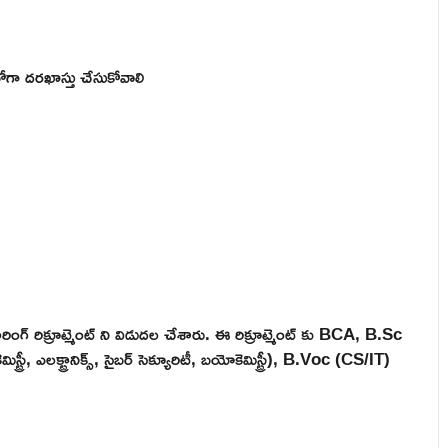
లోగా దరఖాస్తు చేసుకోవాలి
గ్ రిక్రూట్మెంట్ ని విడుదల చేశారు. ఈ రిక్రూట్మెంట్ కు BCA, B.Sc
, కెమిస్ట్రీ, ఎలక్ట్రానిక్స్, సైబర్ సెక్యూరిటీ, బయోకెమిస్ట్రీ), B.Voc (CS/IT)