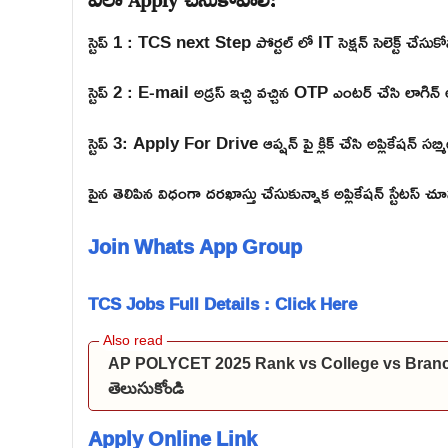
స్టెప్ 1 : TCS next Step పోర్టల్ లో IT సెక్షన్ సెలెక్ట్ చేసుకో
స్టెప్ 2 : E-mail అడ్రస్ ఇచ్చి వచ్చిన OTP ఎంటర్ చేసి లాగిన్ 
స్టెప్ 3: Apply For Drive ఆప్షన్ పై క్లిక్ చేసి అప్లికేషన్ సబ్మ
పైన తెలిపిన విధంగా దరఖాస్తు చేసుకున్నాక అప్లికేషన్ స్టేటస్ చ
Join Whats App Group
TCS Jobs Full Details : Click Here
AP POLYCET 2025 Rank vs College vs Branch: మీకు
తెలుసుకోండి
Apply Online Link