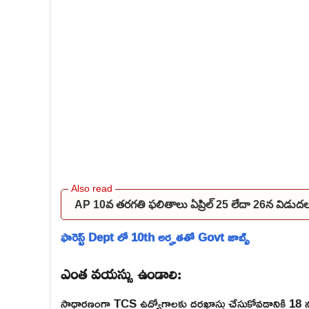
AP 10వ తరగతి ఫలితాలు ఏప్రిల్ 25 లేదా 26న విడు
ఫారెస్ట్ Dept లో 10th అర్హతతో Govt జాబ్స్
ఎంత వయస్సు ఉండాలి:
సాధారణంగా TCS ఉద్యోగాలకు దరఖాస్తు చేసుకోవడానికి 18 