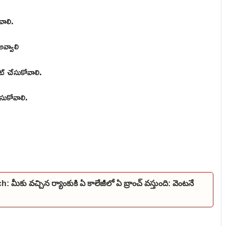
వాలి.
అవ్వాలి
ిట్ చేసుకోవాలి.
ూసుకోవాలి.
 వచ్చిన ర్యాంకుకి ఏ కాలేజీలో ఏ బ్రాంచ్ వస్తుంది: వెంటనే