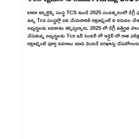
టాటా కన్సల్టెన్సీ సంస్థ TCS నుండి 2025 సంవత్సరంలో డిగ్రీ పూర్
ఉన్న Tcs సంస్థల్లో పని చేయడానికి రిక్రూట్మెంట్ ని విడుదల చేశా
అభ్యర్థులకు అవకాశం కల్పిస్తున్నారు. 2025 లో డిగ్రీ ఉత్తీర్ణత ప
చేసుకున్న అభ్యర్థులకు Tcs ఇన్ సెంటర్ లో ఆన్లైన్ లో రాత పరీక్ష
రిక్రూట్మెంట్ పూర్తి వివరాలు చూసి వెంటనే దరఖాస్తు చేసుకోగలరు