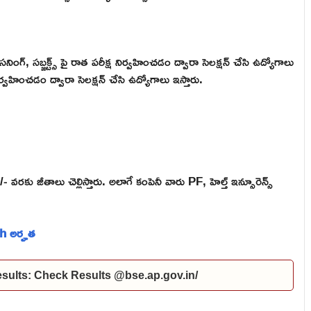
రీసనింగ్, సబ్జక్ట్స్ పై రాత పరీక్ష నిర్వహించడం ద్వారా సెలక్షన్ చేసి ఉద్యోగాలు
్వహించడం ద్వారా సెలక్షన్ చేసి ఉద్యోగాలు ఇస్తారు.
ు జీతాలు చెల్లిస్తారు. అలాగే కంపెనీ వారు PF, హెల్త్ ఇన్సూరెన్స్
th అర్హత
ults: Check Results @bse.ap.gov.in/