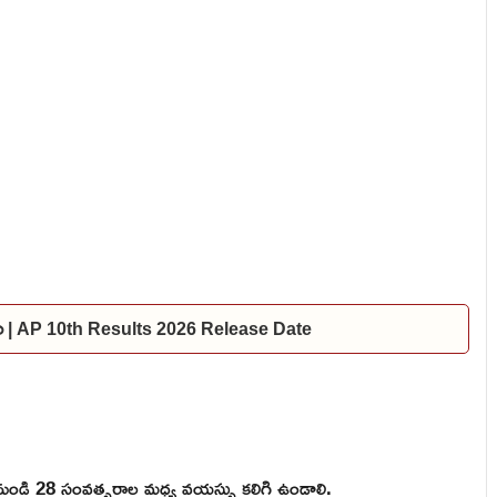
దల | AP 10th Results 2026 Release Date
నుండి 28 సంవత్సరాల మధ్య వయస్సు కలిగి ఉండాలి.