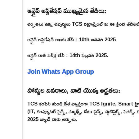
ఆన్లైన్ అప్లికేషన్ ముఖ్యమైన తేదీలు:
అర్హతలు ఉన్న అభ్యర్థులు TCS రిక్రూట్మెంట్ కు ఈ క్రింది తేదీల
ఆన్లైన్ అప్లికేషన్ ఆఖరు తేదీ : 10th జనవరి 2025
ఆన్లైన్ రాత పరీక్ష తేదీ : 14th ఫిబ్రవరి 2025.
Join Whats App Group
పోస్టుల వివరాలు, వాటి యొక్క అర్హతలు:
TCS కంపెనీ నుండి దేశ వ్యాప్తంగా TCS Ignite, Smart హైరిం
(IT, కంప్యూటర్ సైన్స్, మ్యాథ్స్, డేటా సైన్స్, స్టాటిస్టిక్స్, ఫిజిక్స్
2025 బ్యాచ్ వారు అర్హులు.