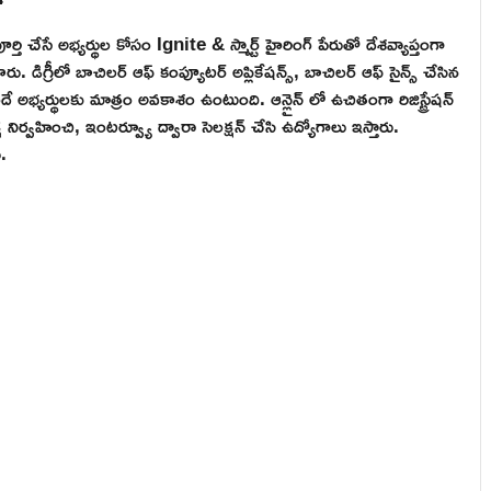
తి చేసే అభ్యర్థుల కోసం Ignite & స్మార్ట్ హైరింగ్ పేరుతో దేశవ్యాప్తంగా
రు. డిగ్రీలో బాచిలర్ ఆఫ్ కంప్యూటర్ అప్లికేషన్స్, బాచిలర్ ఆఫ్ సైన్స్ చేసిన
ొందే అభ్యర్థులకు మాత్రం అవకాశం ఉంటుంది. ఆన్లైన్ లో ఉచితంగా రిజిస్ట్రేషన్
 నిర్వహించి, ఇంటర్వ్యూ ద్వారా సెలక్షన్ చేసి ఉద్యోగాలు ఇస్తారు.
.