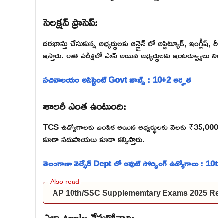
సెలక్షన్ ప్రాసెస్:
దరఖాస్తు చేసుకున్న అభ్యర్థులకు ఆన్లైన్ లో అప్టిట్యూడ్, ఇంగ్లీష్, 
ఇస్తారు. రాత పరీక్షలో పాస్ అయిన అభ్యర్థులకు ఇంటర్వ్యూలు నిర
సచివాలయం అసిస్టెంట్ Govt జాబ్స్ : 10+2 అర్హత
శాలరీ ఎంత ఉంటుంది:
TCS ఉద్యోగాలకు ఎంపిక అయిన అభ్యర్థులకు నెలకు ₹35,000/- వరక
కూడా సదుపాయలు కూడా కల్పిస్తారు.
తెలంగాణా వెల్ఫేర్ Dept లో అవుట్ సోర్సింగ్ ఉద్యోగాలు : 10
AP 10th/SSC Supplememtary Exams 2025 Res
ఎలా Apply చేసుకోవాలి: