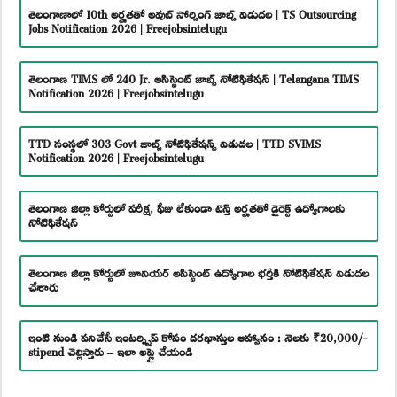
తెలంగాణాలో 10th అర్హతతో అవుట్ సోర్సింగ్ జాబ్స్ విడుదల | TS Outsourcing
Jobs Notification 2026 | Freejobsintelugu
తెలంగాణ TIMS లో 240 Jr. అసిస్టెంట్ జాబ్స్ నోటిఫికేషన్ | Telangana TIMS
Notification 2026 | Freejobsintelugu
TTD సంస్థలో 303 Govt జాబ్స్ నోటిఫికేషన్స్ విడుదల | TTD SVIMS
Notification 2026 | Freejobsintelugu
తెలంగాణ జిల్లా కోర్టులో పరీక్ష, ఫీజు లేకుండా టెన్త్ అర్హతతో డైరెక్ట్ ఉద్యోగాలకు
నోటిఫికేషన్
తెలంగాణ జిల్లా కోర్టులో జూనియర్ అసిస్టెంట్ ఉద్యోగాల భర్తీకి నోటిఫికేషన్ విడుదల
చేశారు
ఇంటి నుండి పనిచేసే ఇంటర్న్షిప్ కోసం దరఖాస్తుల ఆహ్వానం : నెలకు ₹20,000/-
stipend చెల్లిస్తారు – ఇలా అప్లై చేయండి