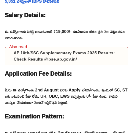
5,351 పోస్టులతో IBPS నోటిఫికేషన్
Salary Details:
ఈ ఉద్యోగాలకు సెలెక్ట్ అయినవారికి ₹19,000/- రూపాయల జీతం ప్రతి నెల చెల్లించడం
జరుగుతుంది.
AP 10th/SSC Supplememtary Exams 2025 Results:
Check Results @bse.ap.gov.in/
Application Fee Details:
మీరు ఈ ఉద్యోగాలకు 2nd August వరకు Apply చేసుకోగలరు. ఇందులో SC, ST
లకు ఎటువంటి ఫీజు లేదు. UR, OBC, EWS అభ్యర్థులకు 0/- ఫీజు ఉంది. కావున
ఆలస్యం చేయకుండా వెంటనే అప్లికేషన్ పెట్టండి.
Examination Pattern:
ఈ ఉద్యోగాలకు ఎటువంటి రాత పరీక్ష, ఫీజు లేకుండా ఒక్క రోజులో ఇంటర్వ్యూ చేసి జాబ్స్