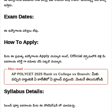
ఇస్తారు.
Exam Dates:
ఈ ఉద్యోగాలకు పరీక్షలు లేవు.
How To Apply:
మీరు ఈ ప్రభుత్వ ఉద్యోగాలకు Apply చెయ్యాలి అంటే, Official వెబ్సైటులోకి వెళ్లి మీ
వివరాలను కరెక్ట్ గా నమోదు చేసి సబ్మిట్ చెయ్యాలి.
AP POLYCET 2025 Rank vs College vs Branch: మీకు
వచ్చిన ర్యాంకుకి ఏ కాలేజీలో ఏ బ్రాంచ్ వస్తుంది: వెంటనే తెలుసుకోండి
Syllabus Details:
సిలబస్ పూర్తి వివరాలను మీరు ఈ నోటిఫికేషన్ లో చూడవచ్చు.