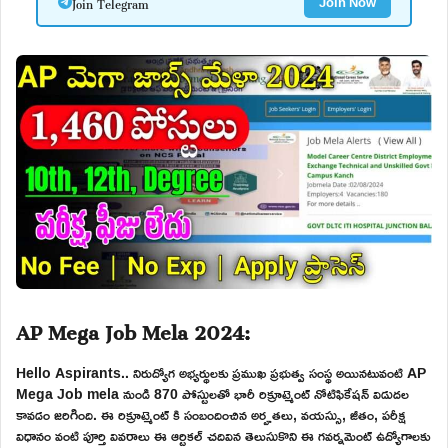
Join Telegram
Join Now
AP Mega Job Mela 2024:
Hello Aspirants.. నిరుద్యోగ అభ్యర్థులకు ప్రముఖ ప్రభుత్వ సంస్థ అయినటువంటి AP
Mega Job mela నుండి 870 పోస్టులతో భారీ రిక్రూట్మెంట్ నోటిఫికేషన్ విడుదల
కావడం జరిగింది. ఈ రిక్రూట్మెంట్ కి సంబందించిన అర్హతలు, వయస్సు, జీతం, పరీక్ష
విధానం వంటి పూర్తి వివరాలు ఈ ఆర్టికల్ చదివిన తెలుసుకొని ఈ గవర్నమెంట్ ఉద్యోగాలకు