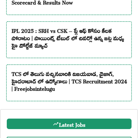
Scorecard & Results Now
IPL 2025 : SRH vs CSK – ప్లే ఆఫ్ కోసం కీలక
పోరాటం | పాయింట్స్ టేబుల్ లో చివర్లో ఉన్న జట్ల మధ్య
హై వోల్టేజ్ మ్యాచ్
TCS లో తెలుగు వచ్చినవారికి విజయవాడ, వైజాగ్,
హైదరాబాద్ లో ఉద్యోగాలు | TCS Recruitment 2024
| Freejobsintelugu
Latest Jobs