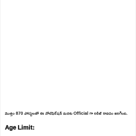
మొత్తం 870 పోస్టులతో ఈ నోటిఫికేషన్ మనకు Official గా రిలీజ్ కావడం జరిగింది.
Age Limit: