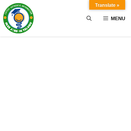
Skip
Translate »
to
content
MENU