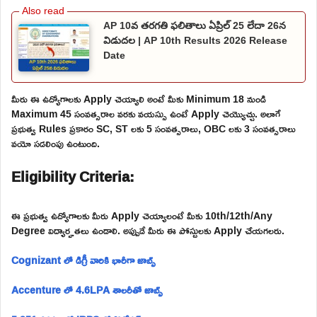
AP 10వ తరగతి ఫలితాలు ఏప్రిల్ 25 లేదా 26న
విడుదల | AP 10th Results 2026 Release
Date
మీరు ఈ ఉద్యోగాలకు Apply చెయ్యాలి అంటే మీకు Minimum 18 నుండి
Maximum 45 సంవత్సరాల వరకు వయస్సు ఉంటే Apply చెయ్యొచ్చు. అలాగే
ప్రభుత్వ Rules ప్రకారం SC, ST లకు 5 సంవత్సరాలు, OBC లకు 3 సంవత్సరాలు
వయో సడలింపు ఉంటుంది.
Eligibility Criteria:
ఈ ప్రభుత్వ ఉద్యోగాలకు మీరు Apply చెయ్యాలంటే మీకు 10th/12th/Any
Degree విద్యార్హతలు ఉండాలి. అప్పుడే మీరు ఈ పోస్టులకు Apply చేయగలరు.
Cognizant లో డిగ్రీ వారికి భారీగా జాబ్స్
Accenture లో 4.6LPA శాలరీతో జాబ్స్