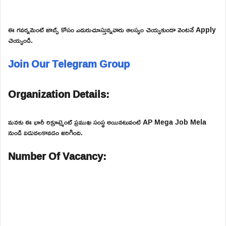
ఈ గవర్నమెంట్ జాబ్స్ కోసం ఎదురుచూస్తున్నవారు ఆలస్యం చెయ్యకుండా వెంటనే Apply
చెయ్యండి.
Join Our Telegram Group
Organization Details:
మనకు ఈ భారీ రిక్రూట్మెంట్ ప్రముఖ సంస్థ అయినటువంటి AP Mega Job Mela
నుండి విడుదలకావడం జరిగింది.
Number Of Vacancy: